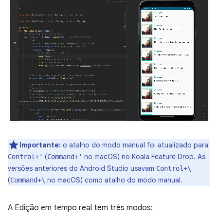
Importante:
o atalho do modo manual foi atualizado para
(
no macOS) no Koala Feature Drop. As
Control+'
Command+'
versões anteriores do Android Studio usavam
Control+\
(
no macOS) como atalho do modo manual.
Command+\
A Edição em tempo real tem três modos: