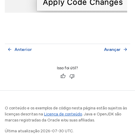
Anterior
Avançar
arrow_back
arrow_forward
Isso foi útil?
O conteúdo e os exemplos de código nesta página estão sujeitos às
licenças descritas na
Licença de conteúdo
. Java e OpenJDK são
marcas registradas da Oracle e/ou suas afiliadas.
Última atualização 2026-07-30 UTC.