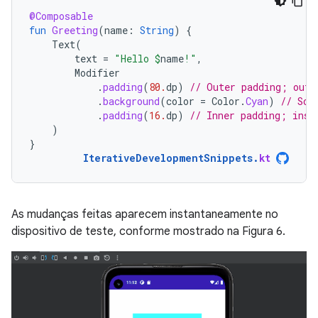
@Composable
fun
Greeting
(
name
:
String
)
{
Text
(
text
=
"Hello 
$
name
!"
,
Modifier
.
padding
(
80.
dp
)
// Outer padding; outs
.
background
(
color
=
Color
.
Cyan
)
// Sol
.
padding
(
16.
dp
)
// Inner padding; insi
)
}
IterativeDevelopmentSnippets
.
kt
As mudanças feitas aparecem instantaneamente no
dispositivo de teste, conforme mostrado na Figura 6.