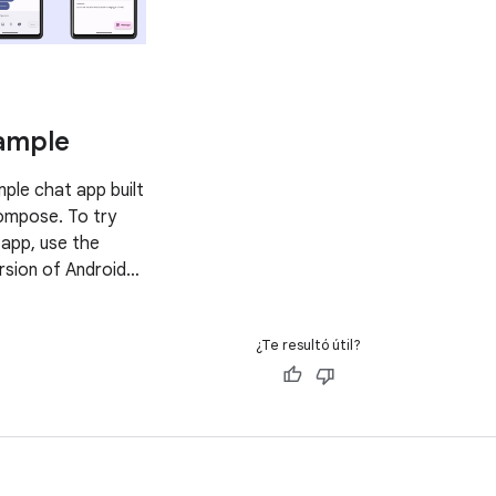
ample
mple chat app built
ompose. To try
 app, use the
rsion of Android
clone this
mport the project
¿Te resultó útil?
udio following the
s sample