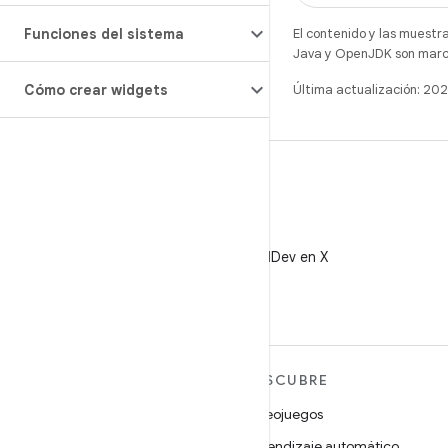
Funciones del sistema
El contenido y las muestr
Java y OpenJDK son marca
Cómo crear widgets
Última actualización: 2
X
Sigue a @AndroidDev en X
MÁS ANDROID
DESCUBRE
Android
Videojuegos
Android para empresas
Aprendizaje automático