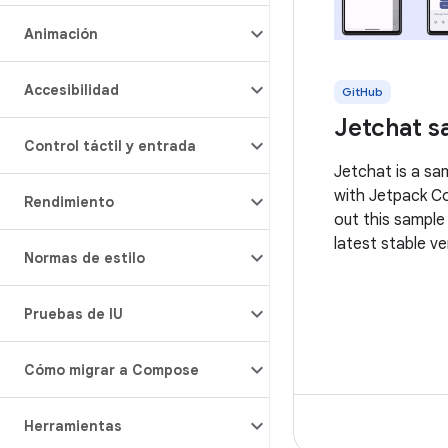
Animación
Accesibilidad
GitHub
Jetchat s
Control táctil y entrada
Jetchat is a sa
with Jetpack C
Rendimiento
out this sample
latest stable ve
Normas de estilo
Studio. You can 
repository or i
Pruebas de IU
from Android St
steps here. Thi
Cómo migrar a Compose
Herramientas