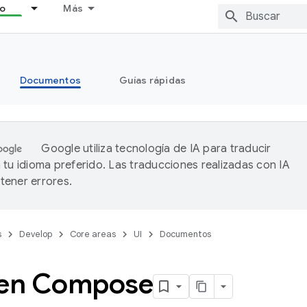
lo
Más
Documentos
Guías rápidas
Google utiliza tecnología de IA para traducir
 tu idioma preferido. Las traducciones realizadas con IA
ener errores.
s
Develop
Core areas
UI
Documentos
 en Compose