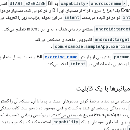
ی
<capability>
android:name
به
BII اشاره دارد. اگر کاربری با پرسیدن
START_EXERCISE
از دستیار، این BII را فراخوانی کند، دستی
in
تو در تو انجام می‌دهد.
intent
در این نمونه جزئیات زیر را تعریف می‌
android:targe
android:target
اکتیویتی مقصد را مشخص می‌کند:
.
com.example.sampleApp.Exercise
parame
exercise.name
و نحوه ارسال مقدار پار
 به عنوان داده اضافی در
intent
اعلام می‌کند.
انبرها با یک قابلیت
یت، می‌توانید با مرتبط کردن میانبرهای ایستا یا پویا با آن، عملکرد آن را گست
، به ویژگی پیاده‌سازی شده و کلمات واقعی موجود در درخواست کاربر بستگی دا
اسب اندام شما شروع به دویدن می‌کند.
 برای راه‌اندازی نمونه‌ای از یک
capability
استفاده کند که یک موجودیت تمرین معتبر «un
تعریف می‌کند.