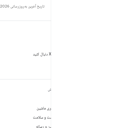
تاریخ آخرین به‌روزرسانی 2026-08-07 به‌وقت ساعت هماهنگ جهانی.
X
AndroidDev@ را در X دنبال کنید
مطالب بیشتر درباره
کاوش
ANDROID
بازی
Android
یادگیری ماشین
Android برای سازمان‌ها
بهداشت و سلامت
امنیت
دوربین و رسانه