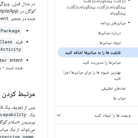
بازگشت پیشگویانه،بازگشت
در مثال قبلی، ویژگ
پیشگویانه،بازگشت پیشگویانه،بازگشت
گوگل، در ExampleApp یک اجرا را شروع کن»
پیشگویانه
شده در عنصر
tent
میانبرهای برنامه
‎ بسته‌ی برنامه‌ی هدف را برای این intent تنظیم می‌کند.
tPackage
درباره میانبرها
فیلد
Class
ایجاد میانبرها
Activity
قابلیت ها را به میانبرها اضافه کنید
intent پشتیبانی از پارامتر BII
ter
میانبرها را مدیریت کنید
شده است - را
بهترین شیوه ها را برای میانبرها اجرا
کنید
نمادهای تطبیقی
مرتبط کردن می
حباب ها
پس از تعریف یک قابل
یک
capability
ویجت ها را ایجاد کنید
پرسیدن
«سلام گوگل، در ExampleApp شروع به دویدن می‌کند»، در برنامه‌ی ردیابی تن
می‌تواند از یک میانبر
exercise.name