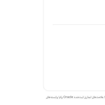
هستند. جاوا و OpenJDK علامت‌های تجاری یا علامت‌های تجاری ثبت‌شده Oracle و/یا وابسته‌های