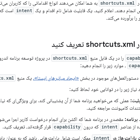
ر
shortcuts.xml
به شما امکان می‌دهند انواع اقداماتی را که کاربران می‌توا
انجام دهند، اعلام کنید. یک قابلیت شامل نام اقدام و یک
intent
است که م
را برآورده می‌کند.
sho
xml تعریف کنید
.
capab
را در یک فایل منبع
shortcuts.xml
در پروژه توسعه برنامه اندر
capa
، موارد زیر را انجام دهید:
ن دستورالعمل‌های موجود در بخش
«ایجاد میانبرهای ایستا»،
یک منبع
ts.xml
نیاز زیر را در توانایی خود لحاظ کنید:
بلیت:
عملی که می‌خواهید برنامه شما از آن پشتیبانی کند. برای ویژگی‌ای که نیاز
ندات کامپوننت مراجعه کنید.
برنامه:
مقصدی در برنامه شما که اکشن برای انجام درخواست کاربر اجرا می‌شود.
ه از عناصر
intent
که درون
capability
قرار گرفته‌اند، تعریف کنید.
پارامترها:
هر
intent
ممکن است شامل پارامترهایی باشد که به عنوان داد