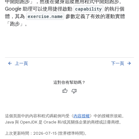
中開始跑步」
，然後在健身追蹤應用程式中開始跑步。
Google 助理可以使用捷徑啟動
capability
的執行個
體，其為
exercise.name
參數定義了有效的運動實體
「跑步」。
上一頁
下一頁
arrow_back
arrow_forward
這對你有幫助嗎？
這個頁面中的內容和程式碼範例均受《
內容授權
》中的授權所規範。
Java 與 OpenJDK 是 Oracle 和/或其關係企業的商標或註冊商標。
上次更新時間：2026-07-15 (世界標準時間)。