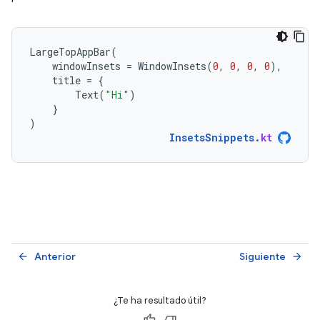
LargeTopAppBar
(
windowInsets
=
WindowInsets
(
0
,
0
,
0
,
0
),
title
=
{
Text
(
"Hi"
)
}
)
InsetsSnippets
.
kt
Anterior
Siguiente
arrow_back
arrow_forward
¿Te ha resultado útil?