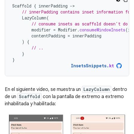
Scaffold
{
innerPadding
-
// innerPadding contains inset information for
LazyColumn
(
// consume insets as scaffold doesn't do i
modifier
=
Modifier
.
consumeWindowInsets
(
in
contentPadding
=
innerPadding
)
{
// ..
}
}
InsetsSnippets
.
kt
En el siguiente video, se muestra un
LazyColumn
dentro
de un
Scaffold
con la pantalla de extremo a extremo
inhabilitada y habilitada: