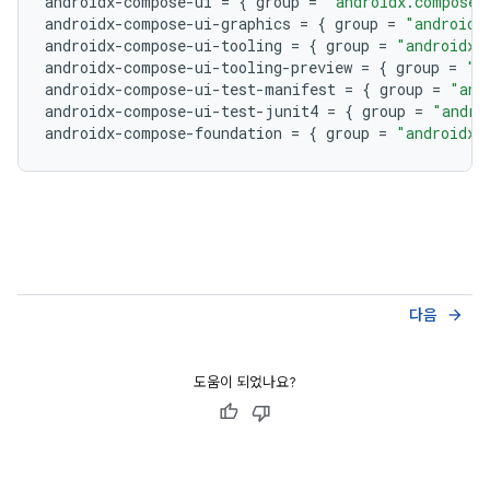
androidx
-
compose
-
ui
=
{
group
=
"androidx.compose.
androidx
-
compose
-
ui
-
graphics
=
{
group
=
"androidx
androidx
-
compose
-
ui
-
tooling
=
{
group
=
"androidx.
androidx
-
compose
-
ui
-
tooling
-
preview
=
{
group
=
"a
androidx
-
compose
-
ui
-
test
-
manifest
=
{
group
=
"and
androidx
-
compose
-
ui
-
test
-
junit4
=
{
group
=
"andro
androidx
-
compose
-
foundation
=
{
group
=
"androidx.
다음
arrow_forward
도움이 되었나요?