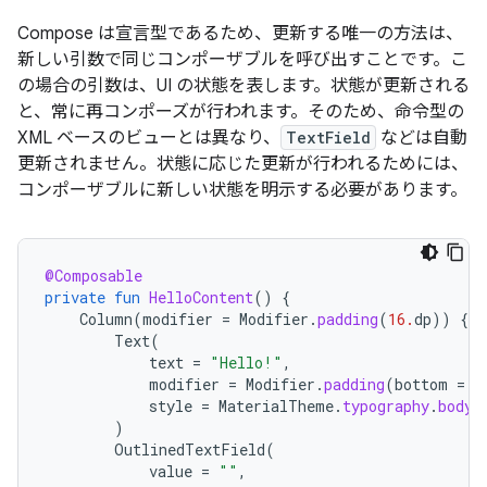
Compose は宣言型であるため、更新する唯一の方法は、
新しい引数で同じコンポーザブルを呼び出すことです。こ
の場合の引数は、UI の状態を表します。状態が更新される
と、常に再コンポーズ
が行われます。そのため、命令型の
XML ベースのビューとは異なり、
TextField
などは自動
更新されません。状態に応じた更新が行われるためには、
コンポーザブルに新しい状態を明示する必要があります。
@Composable
private
fun
HelloContent
()
{
Column
(
modifier
=
Modifier
.
padding
(
16.
dp
))
{
Text
(
text
=
"Hello!"
,
modifier
=
Modifier
.
padding
(
bottom
=
8
style
=
MaterialTheme
.
typography
.
bodyM
)
OutlinedTextField
(
value
=
""
,