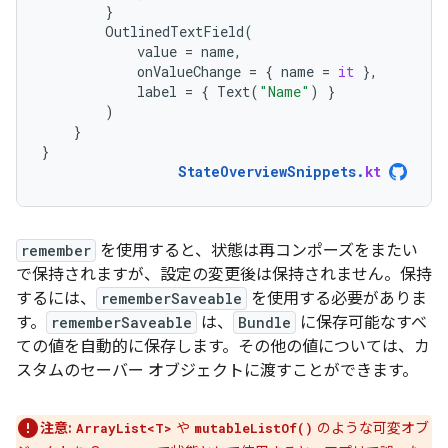
}
OutlinedTextField
(
value
=
name
,
onValueChange
=
{
name
=
it
},
label
=
{
Text
(
"Name"
)
}
)
}
}
StateOverviewSnippets
.
kt
remember
を使用すると、状態は再コンポーズをまたい
で保持されますが、設定の変更後は保持されません。保持
するには、
rememberSaveable
を使用する必要がありま
す。
rememberSaveable
は、
Bundle
に保存可能なすべ
ての値を自動的に保存します。その他の値については、カ
スタムのセーバー オブジェクトに渡すことができます。
注意:
や
のような可変オブ
ArrayList<T>
mutableListOf()