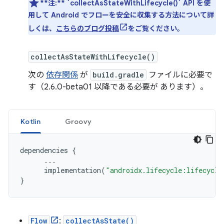
**注:**
`collectAsStateWithLifecycle()` API を使
用して Android でフローを安全に収集する方法について詳
しくは、
こちらのブログ投稿
をご覧ください。
collectAsStateWithLifecycle()
次の
依存関係
が
build.gradle
ファイルに必要で
す（2.6.0-beta01 以降である必要が あります）。
Kotlin
Groovy
dependencies
{
...
implementation
(
"androidx.lifecycle:lifecycle
}
Flow
:
collectAsState()