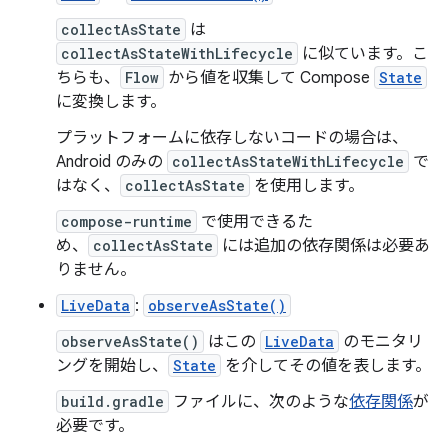
collectAsState
は
collectAsStateWithLifecycle
に似ています。こ
ちらも、
Flow
から値を収集して Compose
State
に変換します。
プラットフォームに依存しないコードの場合は、
Android のみの
collectAsStateWithLifecycle
で
はなく、
collectAsState
を使用します。
compose-runtime
で使用できるた
め、
collectAsState
には追加の依存関係は必要あ
りません。
LiveData
:
observeAsState()
observeAsState()
はこの
LiveData
のモニタリ
ングを開始し、
State
を介してその値を表します。
build.gradle
ファイルに、次のような
依存関係
が
必要です。