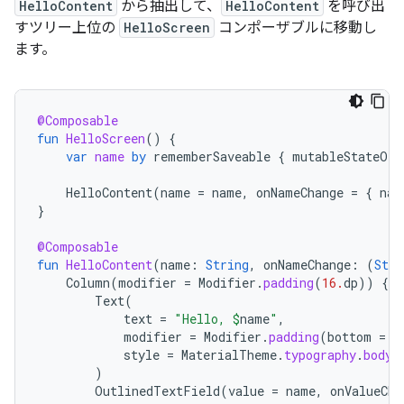
HelloContent
から抽出して、
HelloContent
を呼び出
すツリー上位の
HelloScreen
コンポーザブルに移動し
ます。
@Composable
fun
HelloScreen
()
{
var
name
by
rememberSaveable
{
mutableStateOf
(
HelloContent
(
name
=
name
,
onNameChange
=
{
nam
}
@Composable
fun
HelloContent
(
name
:
String
,
onNameChange
:
(
Stri
Column
(
modifier
=
Modifier
.
padding
(
16.
dp
))
{
Text
(
text
=
"Hello, 
$
name
"
,
modifier
=
Modifier
.
padding
(
bottom
=
8
style
=
MaterialTheme
.
typography
.
bodyM
)
OutlinedTextField
(
value
=
name
,
onValueCha