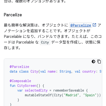
合は、複数のオプションがあります。
Parcelize
最も簡単な解決策は、オブジェクトに
@Parcelize
ア
ノテーションを追加することです。オブジェクトが
Parcelable になり、バンドルできます。たとえば、このコ
ードは Parcelable な
City
データ型を作成し、状態に保
存します。
@Parcelize
data
class
City
(
val
name
:
String
,
val
country
:
Str
@Composable
fun
CityScreen
()
{
var
selectedCity
=
rememberSaveable
{
mutableStateOf
(
City
(
"Madrid"
,
"Spain"
))
}
}