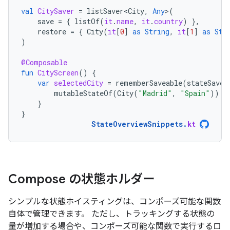
val
CitySaver
=
listSaver<City
,
Any
>
(
save
=
{
listOf
(
it
.
name
,
it
.
country
)
},
restore
=
{
City
(
it
[
0
]
as
String
,
it
[
1
]
as
Str
)
@Composable
fun
CityScreen
()
{
var
selectedCity
=
rememberSaveable
(
stateSaver
mutableStateOf
(
City
(
"Madrid"
,
"Spain"
))
}
}
StateOverviewSnippets
.
kt
Compose の状態ホルダー
シンプルな状態ホイスティングは、コンポーズ可能な関数
自体で管理できます。 ただし、トラッキングする状態の
量が増加する場合や、コンポーズ可能な関数で実行するロ