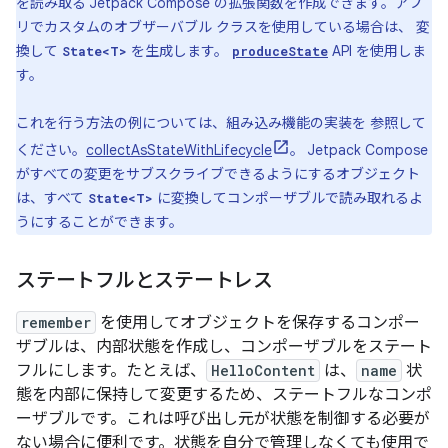
を読み取る Jetpack Compose の拡張関数を作成できます。アプ
リでカスタムのオブザーバブル クラスを使用している場合は、 変
換して
を生成します。
API を使用しま
State<T>
produceState
す。
これを行う方法の例については、組み込み機能の実装を 参照して
ください。
collectAsStateWithLifecycle
。 Jetpack Compose
がすべての変更をサブスクライブできるようにするオブジェクト
は、すべて
に変換してコンポーザブルで読み取れるよ
State<T>
うにすることができます。
ステートフルとステートレス
remember
を使用してオブジェクトを保存するコンポー
ザブルは、内部状態を作成し、コンポーザブルをステート
フル
にします。たとえば、
HelloContent
は、
name
状
態を内部に保持して変更するため、ステートフルなコンポ
ーザブルです。これは呼び出し元が状態を制御する必要が
ない場合に便利です。状態を自分で管理しなくても使用で