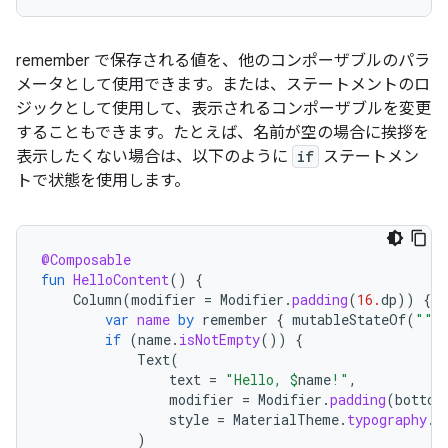
remember で保存される値を、他のコンポーザブルのパラ
メータとして使用できます。または、ステートメントのロ
ジックとして使用して、表示されるコンポーザブルを変更
することもできます。たとえば、名前が空の場合に挨拶を
表示したくない場合は、以下のように
if
ステートメン
トで状態を使用します。
@Composable
fun
HelloContent
()
{
Column
(
modifier
=
Modifier
.
padding
(
16.
dp
))
{
var
name
by
remember
{
mutableStateOf
(
""
)
if
(
name
.
isNotEmpty
())
{
Text
(
text
=
"Hello, 
$
name
!"
,
modifier
=
Modifier
.
padding
(
bottom
style
=
MaterialTheme
.
typography
.
b
)