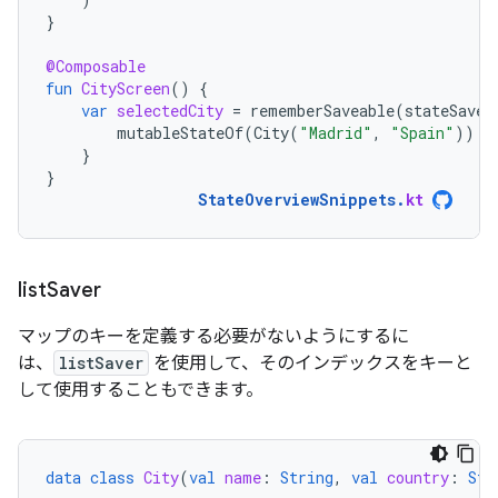
}
@Composable
fun
CityScreen
()
{
var
selectedCity
=
rememberSaveable
(
stateSaver
mutableStateOf
(
City
(
"Madrid"
,
"Spain"
))
}
}
StateOverviewSnippets
.
kt
list
Saver
マップのキーを定義する必要がないようにするに
は、
listSaver
を使用して、そのインデックスをキーと
して使用することもできます。
data
class
City
(
val
name
:
String
,
val
country
:
Str