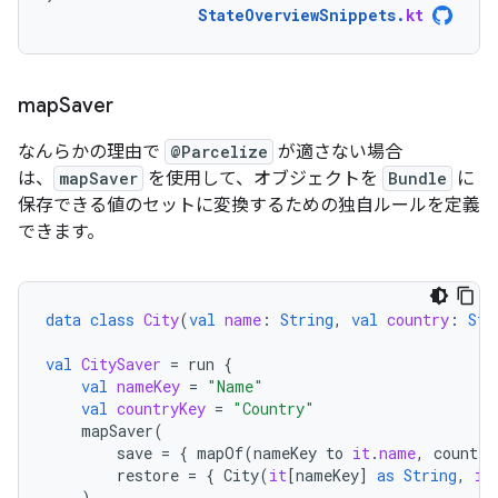
StateOverviewSnippets
.
kt
map
Saver
なんらかの理由で
@Parcelize
が適さない場合
は、
mapSaver
を使用して、オブジェクトを
Bundle
に
保存できる値のセットに変換するための独自ルールを定義
できます。
data
class
City
(
val
name
:
String
,
val
country
:
Str
val
CitySaver
=
run
{
val
nameKey
=
"Name"
val
countryKey
=
"Country"
mapSaver
(
save
=
{
mapOf
(
nameKey
to
it
.
name
,
country
restore
=
{
City
(
it
[
nameKey
]
as
String
,
it
)