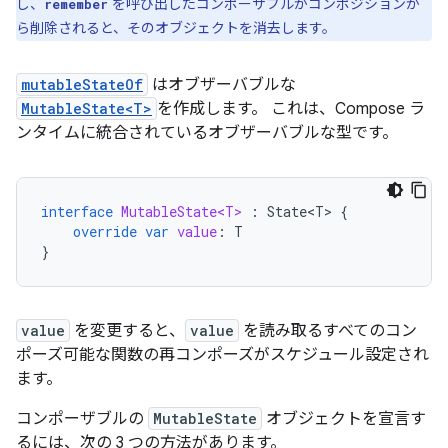
し、
を呼び出したコンポーザブルがコンポジションか
remember
ら削除されると、そのオブジェクトを消去します。
mutableStateOf
はオブザーバブルな
MutableState<T>
を作成します。 これは、Compose ラ
ンタイムに統合されているオブザーバブルな型です。
interface
MutableState<T>
:
State<T>
{
override
var
value
:
T
}
value
を変更すると、
value
を読み取るすべてのコン
ポーズ可能な関数の再コンポーズがスケジュール設定され
ます。
コンポーザブルの
MutableState
オブジェクトを宣言す
るには、次の 3 つの方法があります。