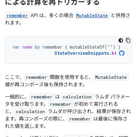
による計算を再トリガーする
remember
API は、多くの場合
MutableState
と併用さ
れます。
var
name
by
remember
{
mutableStateOf
(
""
)
}
StateOverviewSnippets
.
kt
ここで、
remember
関数を使用すると、
MutableState
値が再コンポーズ後も保持されます。
一般的に、
remember
は
calculation
ラムダ パラメー
タを受け取ります。
remember
が初めて実行される
と、
calculation
ラムダが呼び出され、結果が保存され
ます。再コンポーズの際に、
remember
は最後に保存さ
れた値を返します。