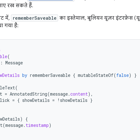
नाए रख सकते हैं.
ट में,
rememberSaveable
का इस्तेमाल, बूलियन यूज़र इंटरफ़ेस (
ा गया है:
e
ble
(
:
Message
wDetails
by
rememberSaveable
{
mutableStateOf
(
false
)
}
leText
(
t
=
AnnotatedString
(
message
.
content
),
lick
=
{
showDetails
=
!
showDetails
}
wDetails
)
{
t
(
message
.
timestamp
)