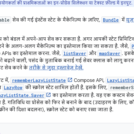
गकर्ता की प्राथमिकताओं का इन-प्रोग्रेस सिलेक्शन या टेक्स्ट फ़ील्ड में इनपुट.
able
सेव की गई इंस्टेंस स्टेट के मैकेनिज़्म के ज़रिए,
Bundle
में
यूज
प को बंडल में अपने-आप सेव कर सकता है. अगर आपकी स्टेट प्रिमिटिव टा
रने के अलग-अलग मैकेनिज़्म का इस्तेमाल किया जा सकता है. जैसे,
APIs का इस्तेमाल करना. जैसे,
listSaver
और
mapSaver
. इस
 बढ़ाने वाली, पसंद के मुताबिक बनाई गई सेवर क्लास को लागू करना. इन
टेट सेव करने के
तरीके से जुड़ा दस्तावेज़ देखें.
ट में,
rememberLazyListState
Compose API,
LazyListSt
ा
LazyRow
की स्क्रोल स्टेट शामिल होती है. इसके लिए,
rememberS
azyListState.Saver
का इस्तेमाल करता है. यह एक कस्टम सेवर ह
है. गतिविधि या प्रोसेस को फिर से बनाने के बाद (उदाहरण के लिए, कॉन
्रीन की दिशा बदलना), स्क्रोल स्टेट को बनाए रखा जाता है.
e