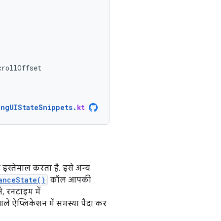
crollOffset
ingUIStateSnippets
.
kt
इस्तेमाल करता है. इसे अन्य
anceState()
कॉल आपकी
े, रनटाइम में
ाले ऐप्लिकेशन में समस्या पैदा कर