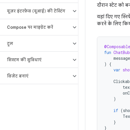
दौरान स्टेट को ब
यूज़र इंटरफ़ेस (यूआई) की टेस्टिंग
यहां दिए गए स्निपे
करने के लिए किय
Compose पर माइग्रेट करें
टूल
@Composabl
fun
ChatBub
message
सिस्टम की सुविधाएं
)
{
var
sho
विजेट बनाएं
Clickab
tex
onC
)
if
(
sho
Tex
}
}