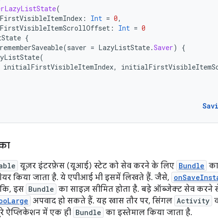
erLazyListState
(
FirstVisibleItemIndex
:
Int
=
0
,
FirstVisibleItemScrollOffset
:
Int
=
0
tState
{
rememberSaveable
(
saver
=
LazyListState
.
Saver
)
{
yListState
(
initialFirstVisibleItemIndex
,
initialFirstVisibleItemS
Sav
ीका
able
यूज़र इंटरफ़ेस (यूआई) स्टेट को सेव करने के लिए
Bundle
का 
र किया जाता है. ये एपीआई भी इसमें लिखते हैं. जैसे,
onSaveInst
ांकि, इस
Bundle
का साइज़ सीमित होता है. बड़े ऑब्जेक्ट सेव करने स
ooLarge
अपवाद हो सकते हैं. यह खास तौर पर, सिंगल
Activity
व
ूरे ऐप्लिकेशन में एक ही
Bundle
का इस्तेमाल किया जाता है.