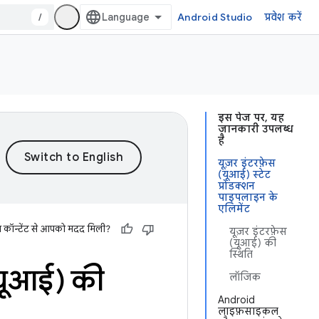
/
Android Studio
प्रवेश करें
इस पेज पर, यह
जानकारी उपलब्ध
है
यूज़र इंटरफ़ेस
(यूआई) स्टेट
प्रोडक्शन
पाइपलाइन के
एलिमेंट
स कॉन्टेंट से आपको मदद मिली?
यूज़र इंटरफ़ेस
(यूआई) की
स्थिति
(यूआई) की
लॉजिक
Android
लाइफ़साइकल