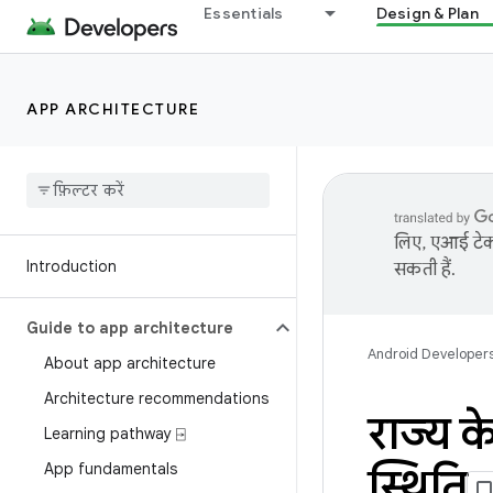
Essentials
Design & Plan
APP ARCHITECTURE
लिए, एआई टेक्
Introduction
सकती हैं.
Guide to app architecture
Android Developer
About app architecture
Architecture recommendations
राज्य 
Learning pathway ⍈
App fundamentals
स्थिति