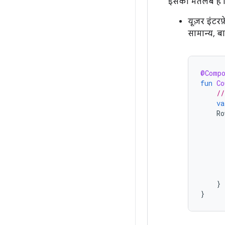
इसका मतलब है कि 
यूज़र इंटर
सामान्य, ब
@Comp
fun
Co
//
va
Ro
}
}