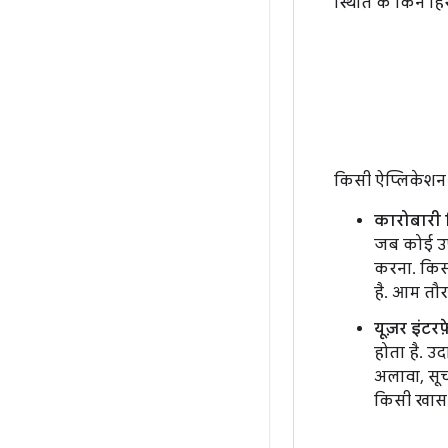
स्थिति के किन हि
किसी ऐप्लिकेशन 
कारोबारी
जब कोई उपय
करना. किसी
है. आम तौर
यूज़र इंट
होता है. उ
अलावा, सू
किसी खास स