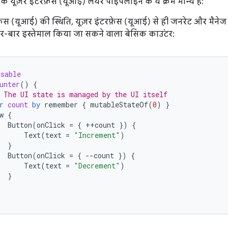
यूज़र इंटरफ़ेस (यूआई) लेयर पाइपलाइन के ये क्रम मान्य हैं:
फ़ेस (यूआई) की स्थिति, यूज़र इंटरफ़ेस (यूआई) से ही जनरेट और मैन
ार-बार इस्तेमाल किया जा सकने वाला बेसिक काउंटर:
osable
unter
()
{
 The UI state is managed by the UI itself
r
count
by
remember
{
mutableStateOf
(
0
)
}
w
{
Button
(
onClick
=
{
++
count
})
{
Text
(
text
=
"Increment"
)
}
Button
(
onClick
=
{
--
count
})
{
Text
(
text
=
"Decrement"
)
}