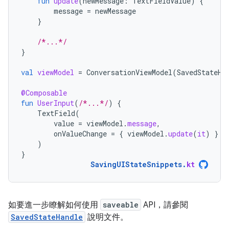
fun
update
(
newMessage
:
TextFieldValue
)
{
message
=
newMessage
}
/*...*/
}
val
viewModel
=
ConversationViewModel
(
SavedStateHa
@Composable
fun
UserInput
(
/*...*/
)
{
TextField
(
value
=
viewModel
.
message
,
onValueChange
=
{
viewModel
.
update
(
it
)
}
)
}
SavingUIStateSnippets
.
kt
如要進一步瞭解如何使用
saveable
API，請參閱
SavedStateHandle
說明文件。