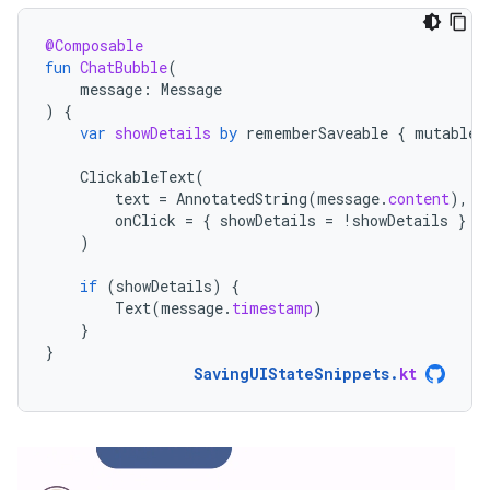
@Composable
fun
ChatBubble
(
message
:
Message
)
{
var
showDetails
by
rememberSaveable
{
mutableS
ClickableText
(
text
=
AnnotatedString
(
message
.
content
),
onClick
=
{
showDetails
=
!
showDetails
}
)
if
(
showDetails
)
{
Text
(
message
.
timestamp
)
}
}
SavingUIStateSnippets
.
kt