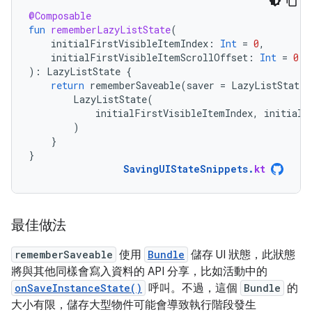
@Composable
fun
rememberLazyListState
(
initialFirstVisibleItemIndex
:
Int
=
0
,
initialFirstVisibleItemScrollOffset
:
Int
=
0
):
LazyListState
{
return
rememberSaveable
(
saver
=
LazyListState
.
LazyListState
(
initialFirstVisibleItemIndex
,
initialF
)
}
}
SavingUIStateSnippets
.
kt
最佳做法
rememberSaveable
使用
Bundle
儲存 UI 狀態，此狀態
將與其他同樣會寫入資料的 API 分享，比如活動中的
onSaveInstanceState()
呼叫。不過，這個
Bundle
的
大小有限，儲存大型物件可能會導致執行階段發生