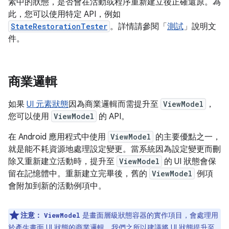
素中的狀態，是否會在活動或程序重新建立後正確還原。為
此，您可以使用特定 API，例如
StateRestorationTester
。詳情請參閱「
測試
」說明文
件。
商業邏輯
如果
UI 元素狀態
因為商業邏輯而需提升至
ViewModel
，
您可以使用
ViewModel
的 API。
在 Android 應用程式中使用
ViewModel
的主要優點之一，
就是能不耗資源地處理設定變更。當系統因為設定變更而刪
除又重新建立活動時，提升至
ViewModel
的 UI 狀態會保
留在記憶體中。重新建立完畢後，舊的
ViewModel
例項
會附加到新的活動例項中。
注意：
是畫面層級狀態容器的實作項目，會處理用
ViewModel
於產生
畫面 UI 狀態
的商業邏輯。我們之所以建議將 UI 狀態提升至