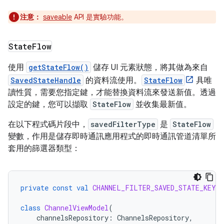
注意：
saveable
API 是實驗功能。
State
Flow
使用
getStateFlow()
儲存 UI 元素狀態，將其做為來自
SavedStateHandle
的資料流使用。
StateFlow
具唯
讀性質，需要您指定鍵，才能替換資料流來發送新值。透過
設定的鍵，您可以擷取
StateFlow
並收集最新值。
在以下程式碼片段中，
savedFilterType
是
StateFlow
變數，作用是儲存即時通訊應用程式的即時通訊管道清單所
套用的篩選器類型：
private
const
val
CHANNEL_FILTER_SAVED_STATE_KEY
=
class
ChannelViewModel
(
channelsRepository
:
ChannelsRepository
,