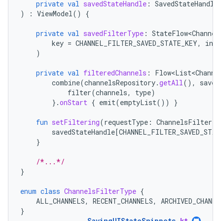
private
val
savedStateHandle
:
SavedStateHandle
)
:
ViewModel
()
{
private
val
savedFilterType
:
StateFlow<Channel
key
=
CHANNEL_FILTER_SAVED_STATE_KEY
,
init
)
private
val
filteredChannels
:
Flow<List<Channe
combine
(
channelsRepository
.
getAll
(),
saved
filter
(
channels
,
type
)
}.
onStart
{
emit
(
emptyList
())
}
fun
setFiltering
(
requestType
:
ChannelsFilterTy
savedStateHandle
[
CHANNEL_FILTER_SAVED_STAT
}
/*...*/
}
enum
class
ChannelsFilterType
{
ALL_CHANNELS
,
RECENT_CHANNELS
,
ARCHIVED_CHANNE
}
SavingUIStateSnippets
.
kt