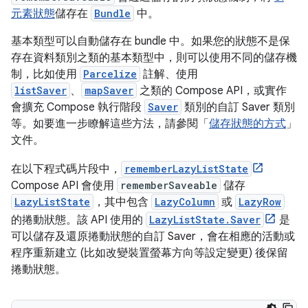
元素狀態
儲存在
Bundle
中。
基本類型可以自動儲存在 bundle 中。如果您的狀態不是保
存在資料類別之類的基本類型中，則可以使用不同的儲存機
制，比如使用
Parcelize
註解、使用
listSaver
、
mapSaver
之類的 Compose API，或實作
會擴充 Compose 執行階段
Saver
類別的自訂 Saver 類別
等。如要進一步瞭解這些方法，請參閱「
儲存狀態的方式
」
文件。
在以下程式碼片段中，
rememberLazyListState
Compose API 會使用
rememberSaveable
儲存
LazyListState
，其中包含
LazyColumn
或
LazyRow
的捲動狀態。該 API 使用的
LazyListState.Saver
是
可以儲存及還原捲動狀態的自訂 Saver，會在相應的活動或
程序重新建立 (比如改變裝置螢幕方向等設定變更) 後保留
捲動狀態。