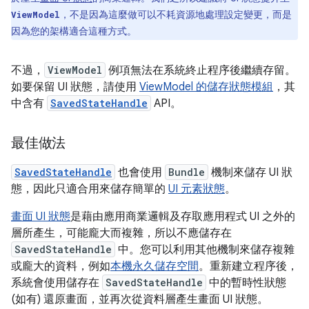
，不是因為這麼做可以不耗資源地處理設定變更，而是
ViewModel
因為您的架構適合這種方式。
不過，
ViewModel
例項無法在系統終止程序後繼續存留。
如要保留 UI 狀態，請使用
ViewModel 的儲存狀態模組
，其
中含有
SavedStateHandle
API。
最佳做法
SavedStateHandle
也會使用
Bundle
機制來儲存 UI 狀
態，因此只適合用來儲存簡單的
UI 元素狀態
。
畫面 UI 狀態
是藉由應用商業邏輯及存取應用程式 UI 之外的
層所產生，可能龐大而複雜，所以不應儲存在
SavedStateHandle
中。您可以利用其他機制來儲存複雜
或龐大的資料，例如
本機永久儲存空間
。重新建立程序後，
系統會使用儲存在
SavedStateHandle
中的暫時性狀態
(如有) 還原畫面，並再次從資料層產生畫面 UI 狀態。