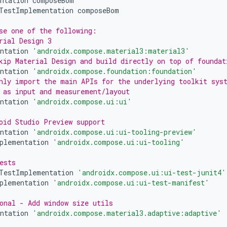
ntation
composeBom
TestImplementation
composeBom
se one of the following:
rial Design 3
ntation
'androidx.compose.material3:material3'
kip Material Design and build directly on top of foundat
ntation
'androidx.compose.foundation:foundation'
nly import the main APIs for the underlying toolkit sys
 as input and measurement/layout
ntation
'androidx.compose.ui:ui'
oid Studio Preview support
ntation
'androidx.compose.ui:ui-tooling-preview'
plementation
'androidx.compose.ui:ui-tooling'
ests
TestImplementation
'androidx.compose.ui:ui-test-junit4'
plementation
'androidx.compose.ui:ui-test-manifest'
onal - Add window size utils
ntation
'androidx.compose.material3.adaptive:adaptive'