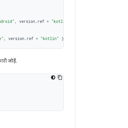
ndroid"
,
version
.
ref
=
"kotlin"
}
e"
,
version
.
ref
=
"kotlin"
}
री जोड़ें.