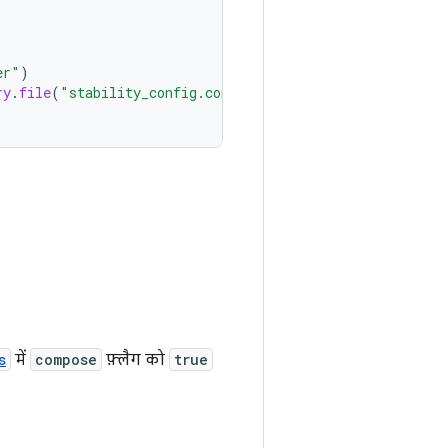
er"
)
ry
.
file
(
"stability_config.conf"
)
s
में
compose
फ़्लैग को
true