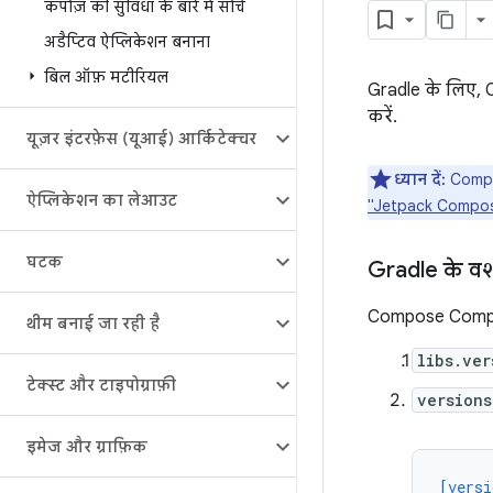
कंपोज़ की सुविधा के बारे में सोचें
अडैप्टिव ऐप्लिकेशन बनाना
बिल ऑफ़ मटीरियल
Gradle के लिए,
करें.
यूज़र इंटरफ़ेस (यूआई) आर्किटेक्चर
ध्यान दें:
Compose
ऐप्लिकेशन का लेआउट
"Jetpack Compose 
घटक
Gradle के वर
Compose Compile
थीम बनाई जा रही है
libs.ver
टेक्स्ट और टाइपोग्राफ़ी
versions
इमेज और ग्राफ़िक
[versi