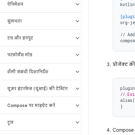
ऐनिमेशन
kotlin
[plugi
सुलभता
org-je
//
Add
टच और इनपुट
compos
परफ़ॉर्मेंस मोड
प्रोजेक्ट क
शैली संबंधी दिशानिर्देश
plugin
यूज़र इंटरफ़ेस (यूआई) की टेस्टिंग
// Exi
alias
(
Compose पर माइग्रेट करें
}
टूल
Compose का