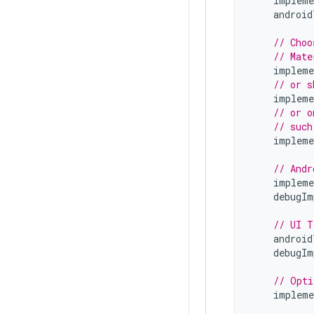
impleme
android
// Choo
// Mate
impleme
// or s
impleme
// or o
// such
impleme
// Andr
impleme
debugIm
// UI T
android
debugIm
// Opti
impleme