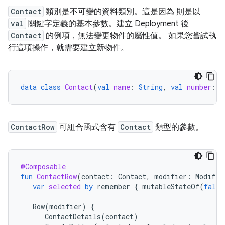
Contact
類別是不可變的資料類別。這是因為 則是以
val
關鍵字定義的基本參數。建立 Deployment 後
Contact
的例項，無法變更物件的屬性值。 如果您嘗試執
行這項操作，就需要建立新物件。
data
class
Contact
(
val
name
:
String
,
val
number
:
S
ContactRow
可組合函式含有
Contact
類型的參數。
@Composable
fun
ContactRow
(
contact
:
Contact
,
modifier
:
Modifie
var
selected
by
remember
{
mutableStateOf
(
false
Row
(
modifier
)
{
ContactDetails
(
contact
)