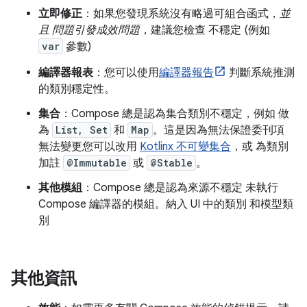
立即修正
：如果您發現系統沒有略過可組合函式，
並
且 問題引發成效問題
，建議您檢查 不穩定 (例如
var
參數)
編譯器報表
：您可以使用
編譯器報告
判斷系統推測
的類別穩定性。
集合
：Compose 總是認為集合類別不穩定，例如 做
為
List, Set
和
Map
。這是因為無法保證委刊項
無法變更您可以改用
Kotlinx 不可變集合
，或 為類別
加註
@Immutable
或
@Stable
。
其他模組
：Compose 總是認為來源不穩定 未執行
Compose 編譯器的模組。納入 UI 中的類別 和模型類
別
其他資訊