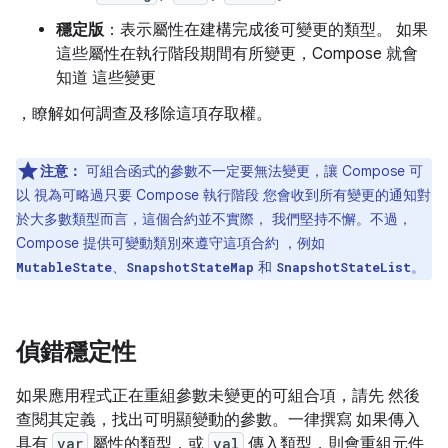
穩定版
：表示屬性在建構完成後可變更的類型。 如果
這些屬性在執行階段期間有所變更，Compose 就會
知道 這些變更
，瞭解如何調查及移除這項存取權。
注意：
可組合函式的參數不一定要無法變更，讓 Compose 可
以 視為可略過只要 Compose 執行階段 您會收到所有變更的通知對
於大多數類型而言，這個合約並不實際， 我們堅持不懈。不過，
Compose 提供可變動類別來遵守這項合約 ，例如
、
和
。
MutableState
SnapshotStateMap
SnapshotStateList
偵錯穩定性
如果應用程式正在重組參數未變更的可組合項，請先 然後
查閱其定義，找出可明顯變動的參數。一律撰寫 如果傳入
具有
var
屬性的類型，或
val
傳入類型，則會重組元件