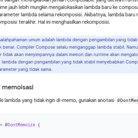
ni sangat meningkatkan jumlah composable yang dilewati runt
ime jauh lebih mungkin mengalokasikan lambda baru ke compos
rameter lambda selama rekomposisi. Akibatnya, lambda baru m
posisi terakhir. Hal ini menghasilkan rekomposisi.
alahpahaman umum adalah lambda dengan pengambilan yang tidak st
tidak benar. Compiler Compose selalu menganggap lambda stabil. Na
er tidak akan menyimpannya dalam memori dan runtime akan mengalo
, lambda dengan pengambilan yang tidak stabil menyebabkan Comp
parameter yang tidak sama.
i memoisasi
iki lambda yang tidak ingin di-memo, gunakan anotasi
@DontMe
=
@DontMemoize
{