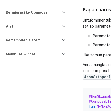
Kapan harus
Bermigrasi ke Compose
Untuk menentuk
setiap paramete
Alat
Parameter
Kemampuan sistem
Parameter
Membuat widget
Jika semua par
Anda mungkin in
ingin composable
@NonSkippabl
@NonSkippab
@Composabl
fun
MyNonSk