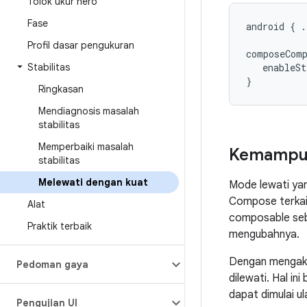
Tolok ukur hero
Fase
android { .
Profil dasar pengukuran
composeComp
Stabilitas
   enableSt
Ringkasan
Mendiagnosis masalah
stabilitas
Memperbaiki masalah
Kemampua
stabilitas
Melewati dengan kuat
Mode lewati ya
Compose terkai
Alat
composable seba
Praktik terbaik
mengubahnya.
Dengan mengakti
Pedoman gaya
dilewati. Hal in
dapat dimulai ul
Pengujian UI