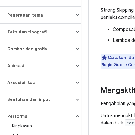
Strong Skipping
Penerapan tema
perilaku compil
Composabl
Teks dan tipografi
Lambda de
Gambar dan grafis
Catatan:
Str
Plugin Gradle C
Animasi
Aksesibilitas
Mengaktif
Sentuhan dan input
Pengabaian yang 
Untuk mengaktif
Performa
dalam blok
com
Ringkasan