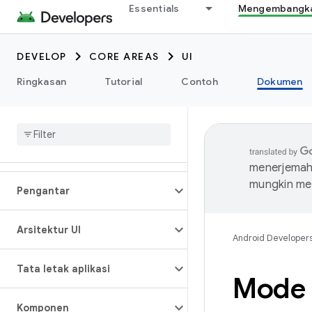
Essentials
Mengembangkan
DEVELOP
CORE AREAS
UI
Ringkasan
Tutorial
Contoh
Dokumen
menerjemahk
mungkin me
Pengantar
Arsitektur UI
Android Developer
Tata letak aplikasi
Mode 
Komponen