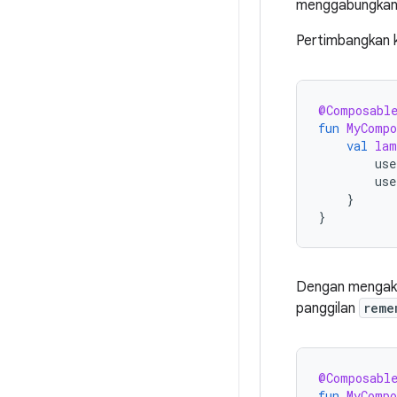
menggabungkan 
Pertimbangkan k
@Composabl
fun
MyCompo
val
lam
use
use
}
}
Dengan mengakt
panggilan
reme
@Composabl
fun
MyCompo