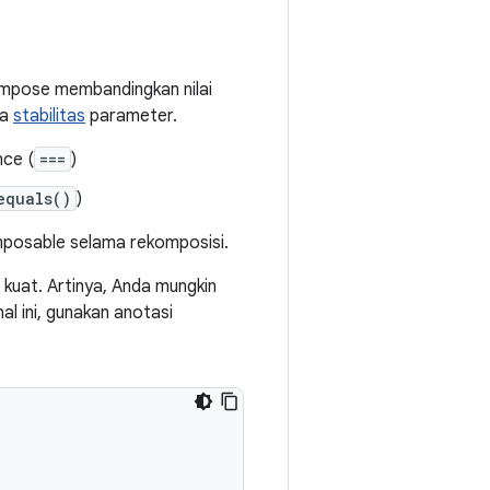
mpose membandingkan nilai
da
stabilitas
parameter.
nce (
===
)
equals()
)
posable selama rekomposisi.
 kuat. Artinya, Anda mungkin
al ini, gunakan anotasi