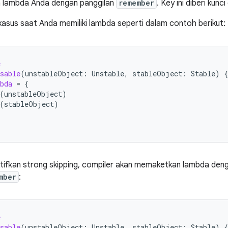
lambda Anda dengan panggilan
remember
. Key ini diberi ku
asus saat Anda memiliki lambda seperti dalam contoh berikut:
e
sable
(
unstableObject
:
Unstable
,
stableObject
:
Stable
)
{
bda
=
{
(
unstableObject
)
(
stableObject
)
ifkan strong skipping, compiler akan memaketkan lambda de
mber
:
e
sable
(
unstableObject
:
Unstable
,
stableObject
:
Stable
)
{