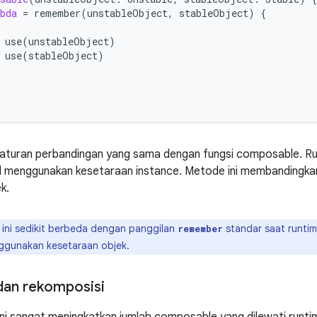
bda
=
remember
(
unstableObject
,
stableObject
)
{
use
(
unstableObject
)
use
(
stableObject
)
i aturan perbandingan yang sama dengan fungsi composable. R
il menggunakan kesetaraan instance. Metode ini membandingka
k.
 ini sedikit berbeda dengan panggilan
standar saat runt
remember
ggunakan kesetaraan objek.
dan rekomposisi