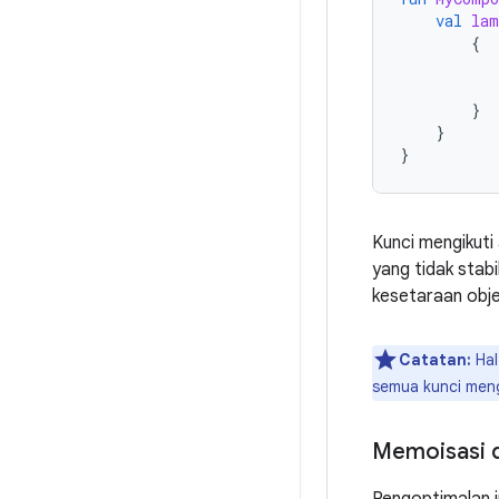
val
lam
{
}
}
}
Kunci mengikut
yang tidak stab
kesetaraan obje
Catatan:
Hal
semua kunci men
Memoisasi 