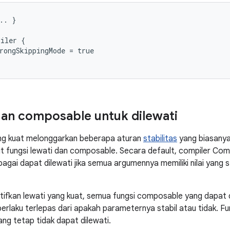
.. }

iler {

rongSkippingMode = true

n composable untuk dilewati
ng kuat melonggarkan beberapa aturan
stabilitas
yang biasanya
t fungsi lewati dan composable. Secara default, compiler Co
gai dapat dilewati jika semua argumennya memiliki nilai yang s
fkan lewati yang kuat, semua fungsi composable yang dapat d
i berlaku terlepas dari apakah parameternya stabil atau tidak. 
ang tetap tidak dapat dilewati.