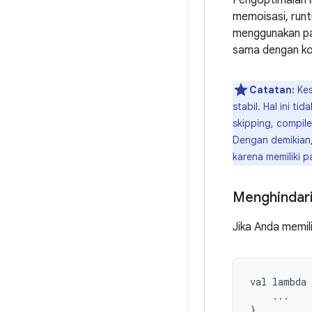
Pengoptimalan i
memoisasi, runt
menggunakan pa
sama dengan kom
Catatan:
Kes
stabil. Hal ini 
skipping, compil
Dengan demikian
karena memiliki 
Menghindar
Jika Anda memil
val
lambda
...
}