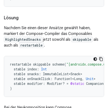
Lösung
Nachdem Sie einen dieser Ansätze gewählt haben,
markiert der Compose-Compiler das Composables
HighlightedSnacks
jetzt sowohl als
skippable
als
auch als
restartable
.
restartable
skippable
scheme
(
"[androidx.compose.ui
stable
index
:
Int
stable
snacks
:
ImmutableList<Snack>
stable
onSnackClick
:
Function1<Long
,
Unit
stable
modifier
:
Modifier? 
=
@static
Companion
)
Bei der Neukomposition kann Compose