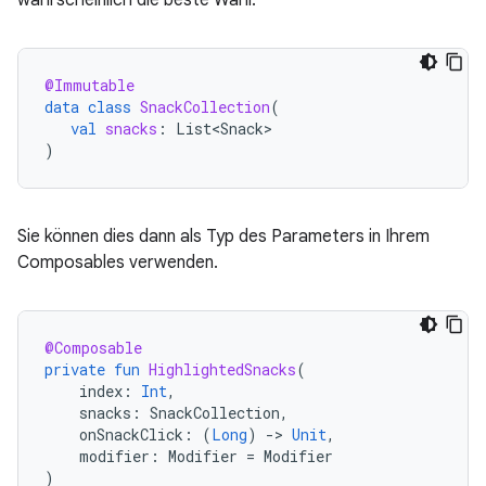
wahrscheinlich die beste Wahl.
@Immutable
data
class
SnackCollection
(
val
snacks
:
List<Snack>
)
Sie können dies dann als Typ des Parameters in Ihrem
Composables verwenden.
@Composable
private
fun
HighlightedSnacks
(
index
:
Int
,
snacks
:
SnackCollection
,
onSnackClick
:
(
Long
)
-
>
Unit
,
modifier
:
Modifier
=
Modifier
)