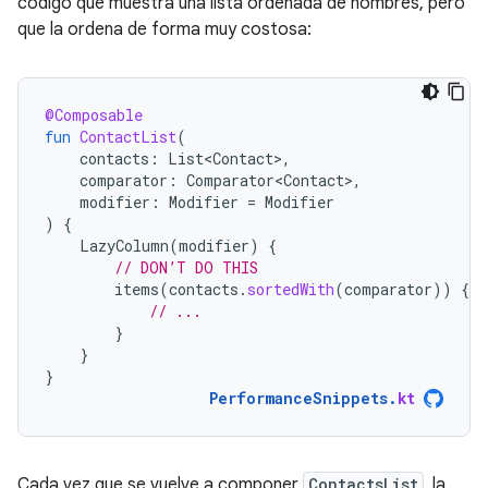
código que muestra una lista ordenada de nombres, pero
que la ordena de forma muy costosa:
@Composable
fun
ContactList
(
contacts
:
List<Contact>
,
comparator
:
Comparator<Contact>
,
modifier
:
Modifier
=
Modifier
)
{
LazyColumn
(
modifier
)
{
// DON’T DO THIS
items
(
contacts
.
sortedWith
(
comparator
))
{
c
// ...
}
}
}
PerformanceSnippets
.
kt
Cada vez que se vuelve a componer
ContactsList
, la