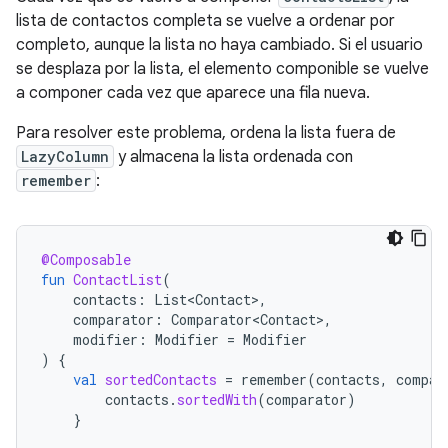
lista de contactos completa se vuelve a ordenar por
completo, aunque la lista no haya cambiado. Si el usuario
se desplaza por la lista, el elemento componible se vuelve
a componer cada vez que aparece una fila nueva.
Para resolver este problema, ordena la lista fuera de
LazyColumn
y almacena la lista ordenada con
remember
:
@Composable
fun
ContactList
(
contacts
:
List<Contact>
,
comparator
:
Comparator<Contact>
,
modifier
:
Modifier
=
Modifier
)
{
val
sortedContacts
=
remember
(
contacts
,
compar
contacts
.
sortedWith
(
comparator
)
}