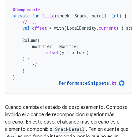
@Composable
private
fun
Title
(
snack
:
Snack
,
scroll
:
Int
)
{
// ...
val
offset
=
with
(
LocalDensity
.
current
)
{
scro
Column
(
modifier
=
Modifier
.
offset
(
y
=
offset
)
)
{
// ...
}
}
PerformanceSnippets
.
kt
Cuando cambia el estado de desplazamiento, Compose
invalida el alcance de recomposición superior más
cercano. En este caso, el alcance más cercano es el
elemento componible
SnackDetail
. Ten en cuenta que
Box
es una función intercalada, por lo que no es un