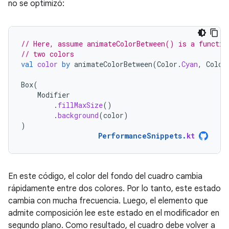
no se optimizó:
// Here, assume animateColorBetween() is a functio
// two colors
val
color
by
animateColorBetween
(
Color
.
Cyan
,
Color
Box
(
Modifier
.
fillMaxSize
()
.
background
(
color
)
)
PerformanceSnippets
.
kt
En este código, el color del fondo del cuadro cambia
rápidamente entre dos colores. Por lo tanto, este estado
cambia con mucha frecuencia. Luego, el elemento que
admite composición lee este estado en el modificador en
segundo plano. Como resultado, el cuadro debe volver a