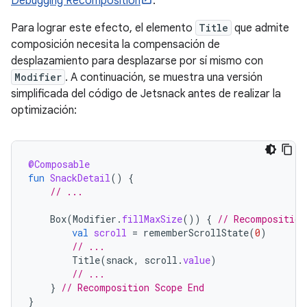
Debugging Recomposition
.
Para lograr este efecto, el elemento
Title
que admite
composición necesita la compensación de
desplazamiento para desplazarse por sí mismo con
Modifier
. A continuación, se muestra una versión
simplificada del código de Jetsnack antes de realizar la
optimización:
@Composable
fun
SnackDetail
()
{
// ...
Box
(
Modifier
.
fillMaxSize
())
{
// Recomposition
val
scroll
=
rememberScrollState
(
0
)
// ...
Title
(
snack
,
scroll
.
value
)
// ...
}
// Recomposition Scope End
}