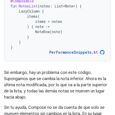
@Composable
fun
NotesList
(
notes
:
List<Note>
)
{
LazyColumn
{
items
(
items
=
notes
)
{
note
-
NoteRow
(
note
)
}
}
}
PerformanceSnippets
.
kt
Sin embargo, hay un problema con este código.
Supongamos que se cambia la nota inferior. Ahora es la
última nota modificada, por lo que va a la parte superior
de la lista, y todas las demás notas se mueven un lugar
hacia abajo.
Sin tu ayuda, Compose no se da cuenta de que solo
se
mueven
elementos sin cambios en la lista. En su lugar,