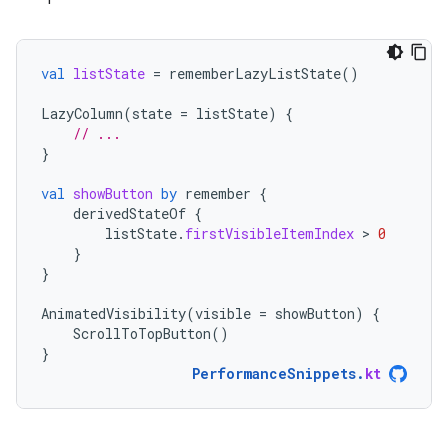
val
listState
=
rememberLazyListState
()
LazyColumn
(
state
=
listState
)
{
// ...
}
val
showButton
by
remember
{
derivedStateOf
{
listState
.
firstVisibleItemIndex
 > 
0
}
}
AnimatedVisibility
(
visible
=
showButton
)
{
ScrollToTopButton
()
}
PerformanceSnippets
.
kt