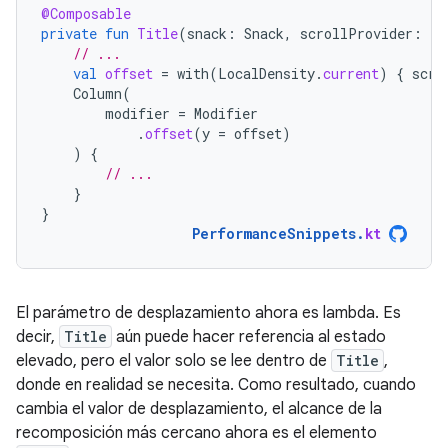
@Composable
private
fun
Title
(
snack
:
Snack
,
scrollProvider
:
()
// ...
val
offset
=
with
(
LocalDensity
.
current
)
{
scro
Column
(
modifier
=
Modifier
.
offset
(
y
=
offset
)
)
{
// ...
}
}
PerformanceSnippets
.
kt
El parámetro de desplazamiento ahora es lambda. Es
decir,
Title
aún puede hacer referencia al estado
elevado, pero el valor solo se lee dentro de
Title
,
donde en realidad se necesita. Como resultado, cuando
cambia el valor de desplazamiento, el alcance de la
recomposición más cercano ahora es el elemento