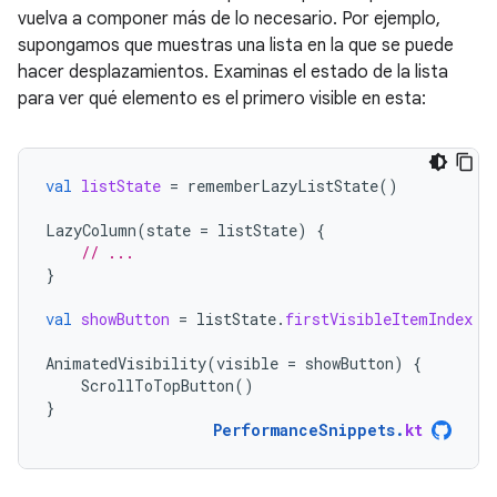
vuelva a componer más de lo necesario. Por ejemplo,
supongamos que muestras una lista en la que se puede
hacer desplazamientos. Examinas el estado de la lista
para ver qué elemento es el primero visible en esta:
val
listState
=
rememberLazyListState
()
LazyColumn
(
state
=
listState
)
{
// ...
}
val
showButton
=
listState
.
firstVisibleItemIndex
 >
AnimatedVisibility
(
visible
=
showButton
)
{
ScrollToTopButton
()
}
PerformanceSnippets
.
kt