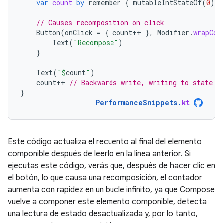
var
count
by
remember
{
mutableIntStateOf
(
0
)
}
// Causes recomposition on click
Button
(
onClick
=
{
count
++
},
Modifier
.
wrapCon
Text
(
"Recompose"
)
}
Text
(
"
$
count
"
)
count
++
// Backwards write, writing to state a
}
PerformanceSnippets
.
kt
Este código actualiza el recuento al final del elemento
componible después de leerlo en la línea anterior. Si
ejecutas este código, verás que, después de hacer clic en
el botón, lo que causa una recomposición, el contador
aumenta con rapidez en un bucle infinito, ya que Compose
vuelve a componer este elemento componible, detecta
una lectura de estado desactualizada y, por lo tanto,