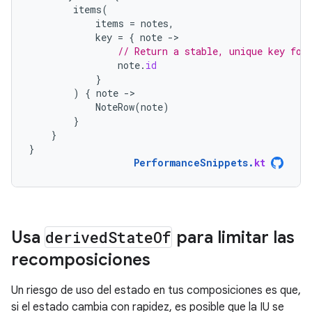
items
(
items
=
notes
,
key
=
{
note
-
// Return a stable, unique key for
note
.
id
}
)
{
note
-
NoteRow
(
note
)
}
}
}
PerformanceSnippets
.
kt
Usa
derived
State
Of
para limitar las
recomposiciones
Un riesgo de uso del estado en tus composiciones es que,
si el estado cambia con rapidez, es posible que la IU se