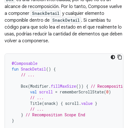
alcance de recomposición. Por lo tanto, Compose vuelve
a componer
SnackDetail
y cualquier elemento
componible dentro de
SnackDetail
. Si cambias tu
código para que solo lea el estado en el que realmente lo
usas, podrías reducir la cantidad de elementos que deben
volver a componerse.
@Composable
fun
SnackDetail
()
{
// ...
Box
(
Modifier
.
fillMaxSize
())
{
// Recomposition
val
scroll
=
rememberScrollState
(
0
)
// ...
Title
(
snack
)
{
scroll
.
value
}
// ...
}
// Recomposition Scope End
}