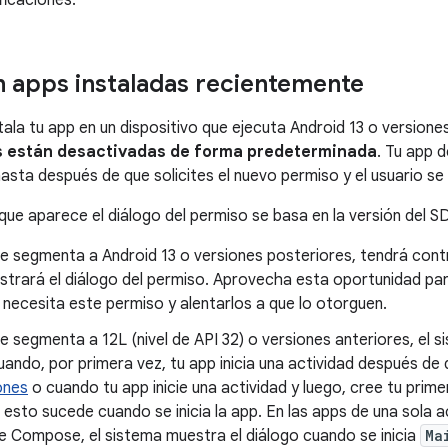
ficaciones.
n apps instaladas recientemente
stala tu app en un dispositivo que ejecuta Android 13 o versione
s están desactivadas de forma predeterminada
. Tu app 
asta después de que solicites el nuevo permiso y el usuario se
ue aparece el diálogo del permiso se basa en la versión del S
se segmenta a Android 13 o versiones posteriores, tendrá con
trará el diálogo del permiso. Aprovecha esta oportunidad para
 necesita este permiso y alentarlos a que lo otorguen.
se segmenta a 12L (nivel de API 32) o versiones anteriores, el 
ando, por primera vez, tu app inicia una actividad después de
ones
o cuando tu app inicie una actividad y luego, cree tu prime
, esto sucede cuando se inicia la app. En las apps de una sola 
e Compose, el sistema muestra el diálogo cuando se inicia
Ma