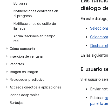
Las funci
Burbujas
diálogo d
Notificaciones centradas en
el progreso
En este diálogo,
Notificaciones de estilo de
Seleccion
llamada
Actualizaciones en tiempo
Seleccion
real
Deslizar e
Cómo compartir
En las siguient
Inserción de ventana
Recortes
El usuario s
Imagen en imagen
Si el usuario se
Retroceder predictivo
Accesos directos a aplicaciones
Enviar not
Íconos adaptables
Publicar
n
Burbujas
panel late