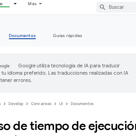
lo
Más
Documentos
Guías rápidas
Google utiliza tecnología de IA para traducir
 tu idioma preferido. Las traducciones realizadas con IA
ener errores.
s
Develop
Core areas
UI
Documentos
o de tiempo de ejecució