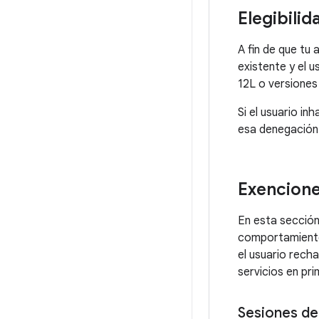
Elegibili
A fin de que tu
existente y el u
12L o versiones
Si el usuario in
esa denegación 
Exencion
En esta sección
comportamiento 
el usuario recha
servicios en pri
Sesiones de