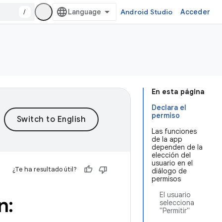
/
Android Studio
Acceder
En esta página
Declara el
permiso
Las funciones
de la app
dependen de la
elección del
usuario en el
¿Te ha resultado útil?
diálogo de
permisos
El usuario
n:
selecciona
"Permitir"