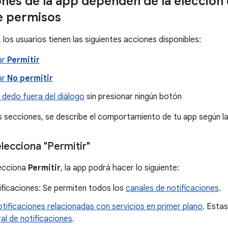
ones de la app dependen de la elección d
e permisos
 los usuarios tienen las siguientes acciones disponibles:
ar
Permitir
ar
No permitir
l dedo fuera del diálogo
sin presionar ningún botón
es secciones, se describe el comportamiento de tu app según la 
elecciona "Permitir"
lecciona
Permitir
, la app podrá hacer lo siguiente:
ificaciones: Se permiten todos los
canales de notificaciones
.
otificaciones relacionadas con servicios en primer plano
. Esta
ral de notificaciones
.