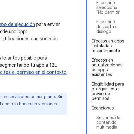
El usuario
selecciona
"No permitir"
El usuario
mpo de ejecución
para enviar
descarta el
esde una app:
diálogo
 notificaciones que son más
Efectos en apps
instaladas
recientemente
lo antes posible para
Efectos en
as segmentando tu app a 12L
actualizaciones
de apps
icites el permiso en el contexto
existentes
Elegibilidad para
otorgamiento
previo de
r un servicio en primer plano. Sin
permisos
al como lo hacen en versiones
Exenciones
Sesiones de
contenido
multimedia