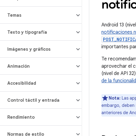
notifi
Temas
Android 13 (niv
notificaciones 
Texto y tipografía
POST_NOTIFIC
importantes par
Imágenes y gráficos
Te recomendamos
aprovechar el co
Animación
(nivel de API 32
de la funcionali
Accesibilidad
Nota:
Las app
Control táctil y entrada
embargo, deben in
anteriores de An
Rendimiento
Normas de estilo