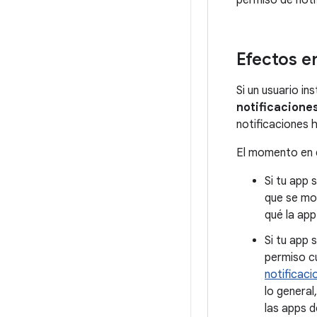
permiso de noti
Efectos e
Si un usuario in
notificacione
notificaciones h
El momento en q
Si tu app 
que se mos
qué la app
Si tu app 
permiso cu
notificaci
lo general
las apps d