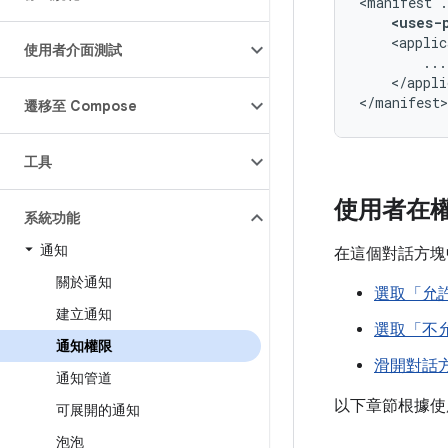
<manifest
<uses-
<applic
使用者介面測試
</appli
</manifest>
遷移至 Compose
工具
使用者在
系統功能
通知
在這個對話方塊
關於通知
選取「允
建立通知
選取「不
通知權限
滑開對話
通知管道
以下章節根據使
可展開的通知
泡泡