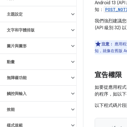
Android 13 (
知：
POST_NOT
主題設定
我們強烈建議您盡
(API 級別 32)
文字和字體排版
注意：
應用程
圖片與圖形
知，就像在舊版 An
動畫
宣告權限
無障礙功能
如要從應用程式要
觸控與輸入
的程序，如以下
以下程式碼片段
效能
樣式規範