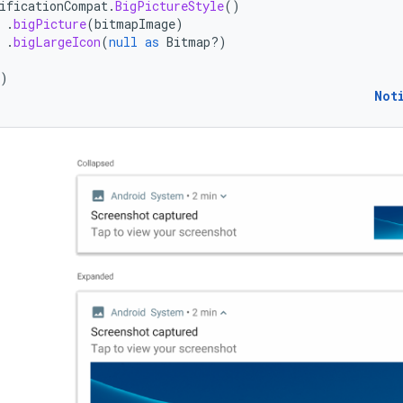
ificationCompat
.
BigPictureStyle
()
.
bigPicture
(
bitmapImage
)
.
bigLargeIcon
(
null
as
Bitmap?)
)
Not