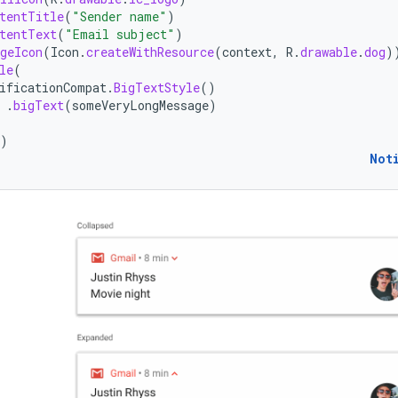
tentTitle
(
"Sender name"
)
tentText
(
"Email subject"
)
geIcon
(
Icon
.
createWithResource
(
context
,
R
.
drawable
.
dog
)
le
(
ificationCompat
.
BigTextStyle
()
.
bigText
(
someVeryLongMessage
)
)
Not