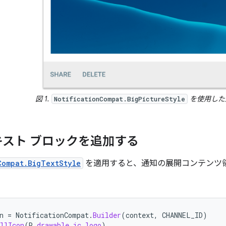
図 1.
を使用した
NotificationCompat.BigPictureStyle
キスト ブロックを追加する
Compat.BigTextStyle
を適用すると、通知の展開コンテンツ
n
=
NotificationCompat
.
Builder
(
context
,
CHANNEL_ID
)
llIcon
(
R
.
drawable
.
ic_logo
)