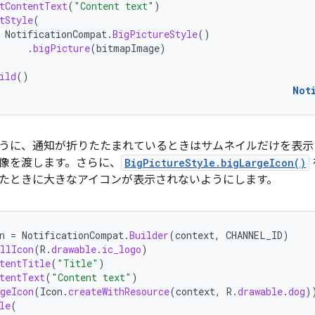
tContentText
(
"Content text"
)
tStyle
(
NotificationCompat
.
BigPictureStyle
()
.
bigPicture
(
bitmapImage
)
ild
()
Not
うに、通知が折りたたまれているときはサムネイルだけを表示
像を渡します。さらに、
BigPictureStyle.bigLargeIcon()
たときに大きなアイコンが表示されないようにします。
n
=
NotificationCompat
.
Builder
(
context
,
CHANNEL_ID
)
llIcon
(
R
.
drawable
.
ic_logo
)
tentTitle
(
"Title"
)
tentText
(
"Content text"
)
geIcon
(
Icon
.
createWithResource
(
context
,
R
.
drawable
.
dog
)
le
(