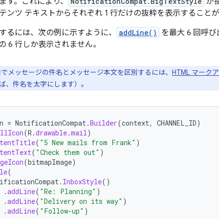
ます。これにより、
NotificationCompat.BigTextStyle
が
テンツ テキストからそれぞれ 1 行だけの抜粋を表示すること
するには、次の例に示すように、
addLine()
を最大 6 回呼
の 6 行しか表示されません。
でメッセージの件名とメッセージ本文を区別するには、
HTML マー
ば、件名を太字にします）。
n
=
NotificationCompat
.
Builder
(
context
,
CHANNEL_ID
)
llIcon
(
R
.
drawable
.
mail
)
tentTitle
(
"5 New mails from Frank"
)
tentText
(
"Check them out"
)
geIcon
(
bitmapImage
)
le
(
ificationCompat
.
InboxStyle
()
.
addLine
(
"Re: Planning"
)
.
addLine
(
"Delivery on its way"
)
.
addLine
(
"Follow-up"
)