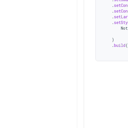
.
setCon
.
setCon
.
setLar
.
setSty
Not
)
.
build
(