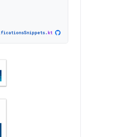
ificationsSnippets
.
kt