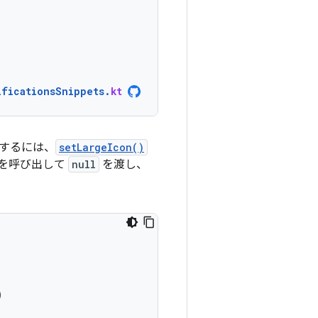
ificationsSnippets
.
kt
するには、
setLargeIcon()
を呼び出して
null
を渡し、
)