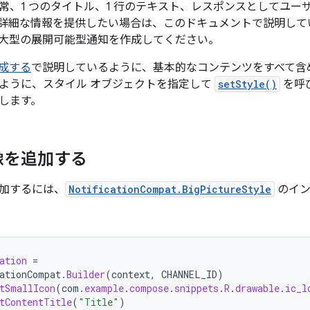
常、1 つのタイトル、1 行のテキスト、レスポンスとしてユー
詳細な情報を提供したい場合は、このドキュメントで説明して
大型の展開可能型通知を作成してください。
成する
で説明しているように、基本的なコンテンツをすべて含
ように、スタイル オブジェクトを指定して
setStyle()
を呼
します。
像を追加する
加するには、
NotificationCompat.BigPictureStyle
のイン
ation
=
ationCompat
.
Builder
(
context
,
CHANNEL_ID
)
tSmallIcon
(
com
.
example
.
compose
.
snippets
.
R
.
drawable
.
ic_l
tContentTitle
(
"Title"
)