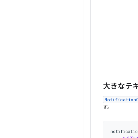
大きなテ
Notification
す。
notificatio
.
setSma