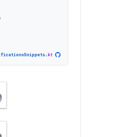
)
ificationsSnippets
.
kt