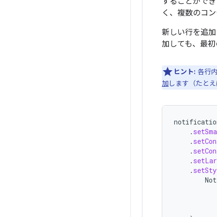
することができ
く、複数のコン
新しい行を追加
加しても、最初
ヒント:
各行内
加
します（たとえ
notificatio
.
setSma
.
setCon
.
setCon
.
setLar
.
setSty
Not