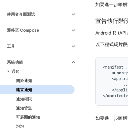
如要進一步瞭解
使用者介面測試
宣告執行階
遷移至 Compose
Android 1
以下程式碼片段
工具
系統功能
<manifest
通知
<uses-
<applic
關於通知
</appli
建立通知
</manifest>
通知權限
通知管道
可展開的通知
如要進一步瞭解
泡泡