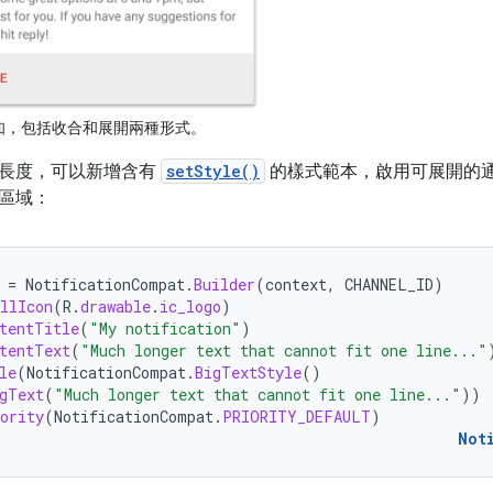
知，包括收合和展開兩種形式。
長度，可以新增含有
setStyle()
的樣式範本，啟用可展開的
區域：
=
NotificationCompat
.
Builder
(
context
,
CHANNEL_ID
)
llIcon
(
R
.
drawable
.
ic_logo
)
tentTitle
(
"My notification"
)
tentText
(
"Much longer text that cannot fit one line..."
le
(
NotificationCompat
.
BigTextStyle
()
gText
(
"Much longer text that cannot fit one line..."
))
ority
(
NotificationCompat
.
PRIORITY_DEFAULT
)
Not