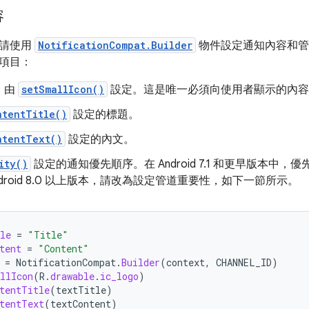
容
，請使用
NotificationCompat.Builder
物件設定通知內容和管
項目：
，由
setSmallIcon()
設定。這是唯一必須向使用者顯示的內容
ntentTitle()
設定的標題。
ntentText()
設定的內文。
ity()
設定的通知優先順序。在 Android 7.1 和更早版本中
ndroid 8.0 以上版本，請改為設定管道重要性，如下一節所示。
le
=
"Title"
tent
=
"Content"
=
NotificationCompat
.
Builder
(
context
,
CHANNEL_ID
)
llIcon
(
R
.
drawable
.
ic_logo
)
tentTitle
(
textTitle
)
tentText
(
textContent
)