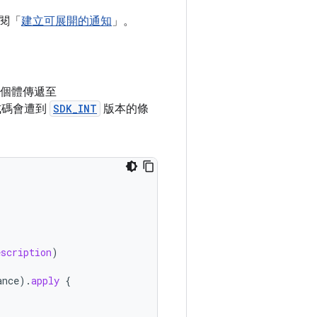
閱「
建立可展開的通知
」。
個體傳遞至
式碼會遭到
SDK_INT
版本的條
escription
)
ance
).
apply
{