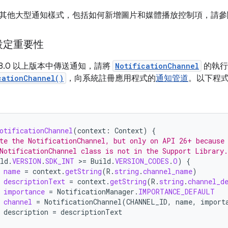
其他大型通知樣式，包括如何新增圖片和媒體播放控制項，請參
設定重要性
id 8.0 以上版本中傳送通知，請將
NotificationChannel
的執行
cationChannel()
，向系統註冊應用程式的
通知管道
。以下程
otificationChannel
(
context
:
Context
)
{
te the NotificationChannel, but only on API 26+ because
NotificationChannel class is not in the Support Library.
ld
.
VERSION
.
SDK_INT
>
=
Build
.
VERSION_CODES
.
O
)
{
name
=
context
.
getString
(
R
.
string
.
channel_name
)
descriptionText
=
context
.
getString
(
R
.
string
.
channel_d
importance
=
NotificationManager
.
IMPORTANCE_DEFAULT
channel
=
NotificationChannel
(
CHANNEL_ID
,
name
,
import
description
=
descriptionText