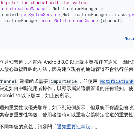
Register the channel with the system.
notificationManager
:
NotificationManager
=
context
.
getSystemService
(
NotificationManager
::
class
.
ja
ificationManager
.
createNotificationChannel
(
channel
)
Not
通知管道，才能在 Android 8.0 以上版本發布任何通知，
以放心重複呼叫此方法，因為建立現有的通知管道不會執行任何
Channel
建構函式需要
importance
，並使用
NotificationM
決定如何中斷使用者操作，以顯示屬於這個管道的任何通知。
ndroid 7.1 以下版本，如上例所示。
通知重要性或優先順序，如下列範例所示，但系統不保證您會收
素變更重要性等級，使用者隨時可以重新定義特定管道的重要性
不同等級的意義，請參閱「
通知重要性等級
」。