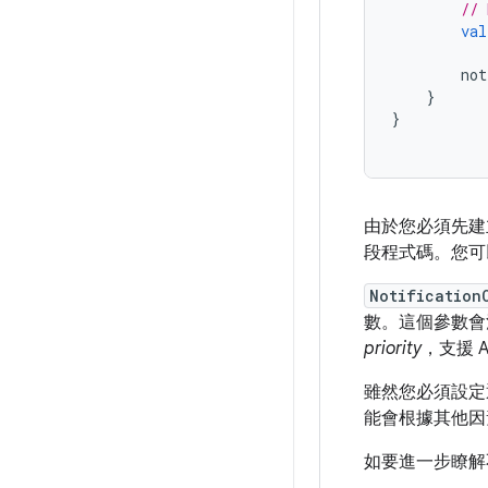
// 
val
not
}
}
由於您必須先建立
段程式碼。您可
Notification
數。這個參數會
priority
，支援 A
雖然您必須設定
能會根據其他因
如要進一步瞭解