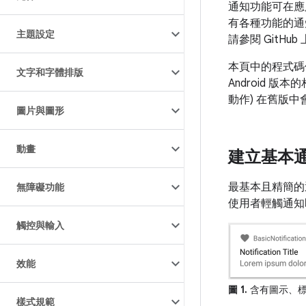
通知功能可在應
有各種功能的通知
主題設定
請參閱 GitHub
本頁中的程式碼使用
文字和字體排版
Android 版
動作) 在舊版
圖片與圖形
動畫
建立基本
最基本且精簡的
無障礙功能
使用者輕觸通知
觸控與輸入
效能
圖 1.
含有圖示、標
樣式規範