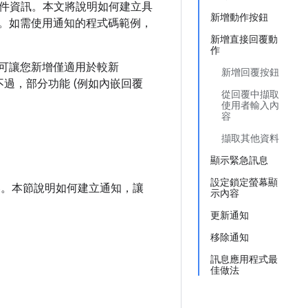
件資訊。本文將說明如何建立具
新增動作按鈕
。如需使用通知的程式碼範例，
新增直接回覆動
作
PI 可讓您新增僅適用於較新
新增回覆按鈕
容性。不過，部分功能 (例如內嵌回覆
從回覆中擷取
使用者輸入內
容
擷取其他資料
顯示緊急訊息
設定鎖定螢幕顯
容。本節說明如何建立通知，讓
示內容
更新通知
移除通知
訊息應用程式最
佳做法