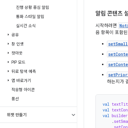
진행 상황 중심 알림
알림 콘텐츠 
통화 스타일 알림
시작하려면
Not
실시간 소식
음 항목이 포함된
공유
setSmall
창 인셋
컷아웃
setConte
PIP 모드
setCont
뒤로 탐색 예측
setPrior
앱 바로가기
하는지가 결
적응형 아이콘
풍선
val
textTit
val
textCon
위젯 만들기
val
builder
.
setSma
.
setCon