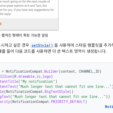
 펼쳐진 형태의 확장 가능한 알림
표시하고 싶은 경우
setStyle()
을 사용하여 스타일 템플릿을 추가
 예를 들어 다음 코드를 사용하면 더 큰 텍스트 영역이 생성됩니다.
=
NotificationCompat
.
Builder
(
context
,
CHANNEL_ID
)
llIcon
(
R
.
drawable
.
ic_logo
)
tentTitle
(
"My notification"
)
tentText
(
"Much longer text that cannot fit one line..."
le
(
NotificationCompat
.
BigTextStyle
()
gText
(
"Much longer text that cannot fit one line..."
))
ority
(
NotificationCompat
.
PRIORITY_DEFAULT
)
Not