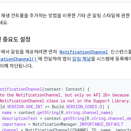
 재생 컨트롤을 추가하는 방법을 비롯한 기타 큰 알림 스타일에 관
세요.
및 중요도 설정
0 이상에서 알림을 제공하려면 먼저
NotificationChannel
인스턴스
cationChannel()
에 전달하여 앱의
알림 채널
을 시스템에 등록해야
의해 차단됩니다.
otificationChannel
(
context
:
Context
)
{
te the NotificationChannel, but only on API 26+ because
NotificationChannel class is not in the Support Library.
ld
.
VERSION
.
SDK_INT
>
=
Build
.
VERSION_CODES
.
O
)
{
name
=
context
.
getString
(
R
.
string
.
channel_name
)
descriptionText
=
context
.
getString
(
R
.
string
.
channel_d
importance
=
NotificationManager
.
IMPORTANCE_DEFAULT
channel
=
NotificationChannel
(
CHANNEL_ID
,
name
,
import