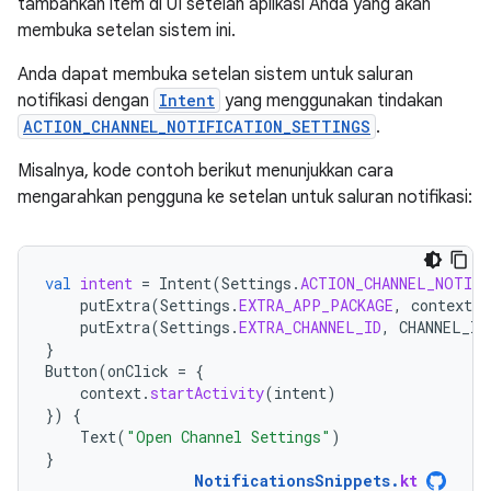
tambahkan item di UI setelan aplikasi Anda yang akan
membuka setelan sistem ini.
Anda dapat membuka setelan sistem untuk saluran
notifikasi dengan
Intent
yang menggunakan tindakan
ACTION_CHANNEL_NOTIFICATION_SETTINGS
.
Misalnya, kode contoh berikut menunjukkan cara
mengarahkan pengguna ke setelan untuk saluran notifikasi:
val
intent
=
Intent
(
Settings
.
ACTION_CHANNEL_NOTIF
putExtra
(
Settings
.
EXTRA_APP_PACKAGE
,
context
.
p
putExtra
(
Settings
.
EXTRA_CHANNEL_ID
,
CHANNEL_ID
}
Button
(
onClick
=
{
context
.
startActivity
(
intent
)
})
{
Text
(
"Open Channel Settings"
)
}
NotificationsSnippets
.
kt