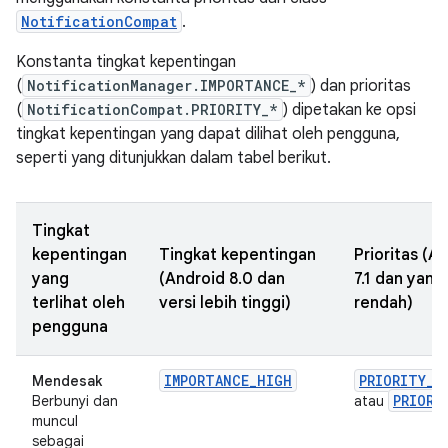
NotificationCompat
.
Konstanta tingkat kepentingan
(
NotificationManager.IMPORTANCE_*
) dan prioritas
(
NotificationCompat.PRIORITY_*
) dipetakan ke opsi
tingkat kepentingan yang dapat dilihat oleh pengguna,
seperti yang ditunjukkan dalam tabel berikut.
Tingkat
kepentingan
Tingkat kepentingan
Prioritas (A
yang
(Android 8.0 dan
7.1 dan yang
terlihat oleh
versi lebih tinggi)
rendah)
pengguna
IMPORTANCE_HIGH
PRIORITY_H
Mendesak
PRIORI
Berbunyi dan
atau
muncul
sebagai