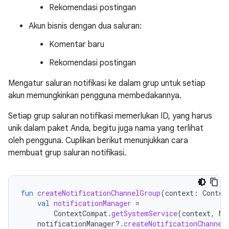
Rekomendasi postingan
Akun bisnis dengan dua saluran:
Komentar baru
Rekomendasi postingan
Mengatur saluran notifikasi ke dalam grup untuk setiap
akun memungkinkan pengguna membedakannya.
Setiap grup saluran notifikasi memerlukan ID, yang harus
unik dalam paket Anda, begitu juga nama yang terlihat
oleh pengguna. Cuplikan berikut menunjukkan cara
membuat grup saluran notifikasi.
fun
createNotificationChannelGroup
(
context
:
Contex
val
notificationManager
=
ContextCompat
.
getSystemService
(
context
,
No
notificationManager
?.
createNotificationChannel