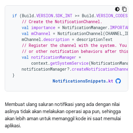
if
(
Build
.
VERSION
.
SDK_INT
>
=
Build
.
VERSION_CODES
.
O
// Create the NotificationChannel.
val
importance
=
NotificationManager
.
IMPORTANC
val
mChannel
=
NotificationChannel
(
CHANNEL_ID
,
mChannel
.
description
=
descriptionText
// Register the channel with the system. You c
// or other notification behaviors after this.
val
notificationManager
=
context
.
getSystemService
(
NotificationManag
notificationManager
?.
createNotificationChannel
}
NotificationsSnippets
.
kt
Membuat ulang saluran notifikasi yang ada dengan nilai
aslinya tidak akan melakukan operasi apa pun, sehingga
akan lebih aman untuk memanggil kode ini saat memulai
aplikasi.