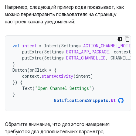
Например, следующий пример кода показывает, как
можно перенаправить пользователя на страницу
настроек канала уведомлений:
val
intent
=
Intent
(
Settings
.
ACTION_CHANNEL_NOTIF
putExtra
(
Settings
.
EXTRA_APP_PACKAGE
,
context
.
p
putExtra
(
Settings
.
EXTRA_CHANNEL_ID
,
CHANNEL_ID
}
Button
(
onClick
=
{
context
.
startActivity
(
intent
)
})
{
Text
(
"Open Channel Settings"
)
}
NotificationsSnippets
.
kt
Обратите внимание, что для этого намерения
требуются два дополнительных параметра,