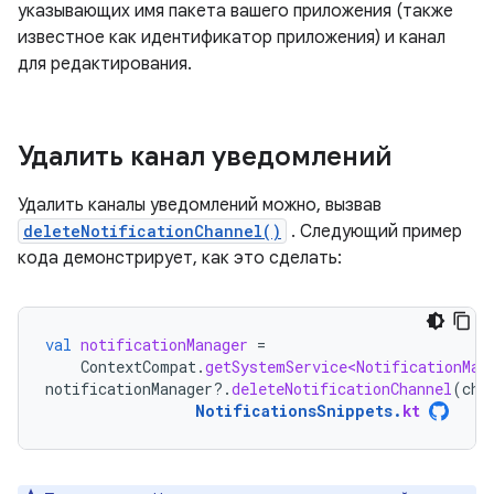
указывающих имя пакета вашего приложения (также
известное как идентификатор приложения) и канал
для редактирования.
Удалить канал уведомлений
Удалить каналы уведомлений можно, вызвав
deleteNotificationChannel()
. Следующий пример
кода демонстрирует, как это сделать:
val
notificationManager
=
ContextCompat
.
getSystemService<NotificationMan
notificationManager
?.
deleteNotificationChannel
(
cha
NotificationsSnippets
.
kt