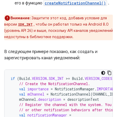
его в функцию
createNotificationChannel()
.
Внимание:
Защитите этот код, добавив условие для
версии
, чтобы он работал только на Android 8.0
SDK_INT
(уровень API 26) и выше, поскольку API каналов уведомлений
недоступны в библиотеке поддержки.
В следующем примере показано, как создать и
зарегистрировать канал уведомлений:
if
(
Build
.
VERSION
.
SDK_INT
>
=
Build
.
VERSION_CODES
.
O
// Create the NotificationChannel.
val
importance
=
NotificationManager
.
IMPORTANC
val
mChannel
=
NotificationChannel
(
CHANNEL_ID
,
mChannel
.
description
=
descriptionText
// Register the channel with the system. You c
// or other notification behaviors after this.
val
notificationManager
=