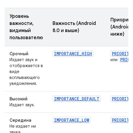
Уровень
Приорит
важности,
Важность (Android
(Android 7
видимый
8.0 и выше)
ниже)
пользователю
IMPORTANCE_HIGH
PRIORITY
Срочный
PRIOR
Издает звук и
или
отображается в
виде
всплывающего
уведомления.
IMPORTANCE_DEFAULT
PRIORITY
Высокий
Издает звук.
IMPORTANCE_LOW
PRIORITY
Середина
Не издает ни
звука.