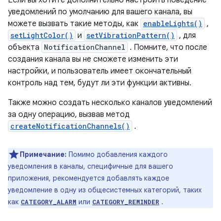
Если вы хотите дополнительно настроить поведение
уведомлений по умолчанию для вашего канала, вы
можете вызвать такие методы, как
enableLights()
,
setLightColor()
и
setVibrationPattern()
, для
объекта
NotificationChannel
. Помните, что после
создания канала вы не сможете изменить эти
настройки, и пользователь имеет окончательный
контроль над тем, будут ли эти функции активны.
Также можно создать несколько каналов уведомлений
за одну операцию, вызвав метод
createNotificationChannels()
.
Примечание:
Помимо добавления каждого
уведомления в каналы, специфичные для вашего
приложения, рекомендуется добавлять каждое
уведомление в одну из общесистемных категорий, таких
как
или
.
CATEGORY_ALARM
CATEGORY_REMINDER