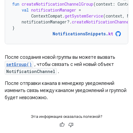
fun
createNotificationChannelGroup
(
context
:
Contex
val
notificationManager
=
ContextCompat
.
getSystemService
(
context
,
No
notificationManager
?.
createNotificationChannel
}
NotificationsSnippets
.
kt
После создания новой группы вы можете вызвать
setGroup()
, чтобы связать с ней новый объект
NotificationChannel
.
После отправки канала в менеджер уведомлений
изменить связь между каналом уведомлений и группой
будет невозможно.
Эта информация оказалась полезной?