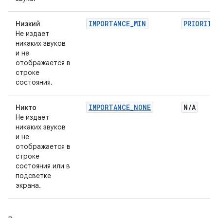
IMPORTANCE_MIN
PRIORITY
Низкий
Не издает
никаких звуков
и не
отображается в
строке
состояния.
IMPORTANCE_NONE
N
/
A
Никто
Не издает
никаких звуков
и не
отображается в
строке
состояния или в
подсветке
экрана.