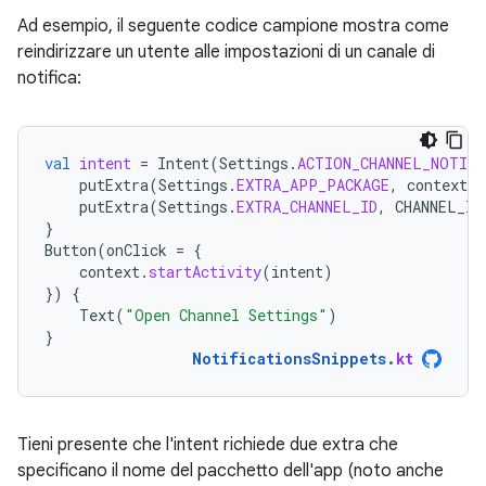
Ad esempio, il seguente codice campione mostra come
reindirizzare un utente alle impostazioni di un canale di
notifica:
val
intent
=
Intent
(
Settings
.
ACTION_CHANNEL_NOTIF
putExtra
(
Settings
.
EXTRA_APP_PACKAGE
,
context
.
p
putExtra
(
Settings
.
EXTRA_CHANNEL_ID
,
CHANNEL_ID
}
Button
(
onClick
=
{
context
.
startActivity
(
intent
)
})
{
Text
(
"Open Channel Settings"
)
}
NotificationsSnippets
.
kt
Tieni presente che l'intent richiede due extra che
specificano il nome del pacchetto dell'app (noto anche