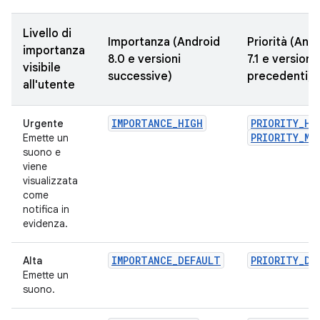
Livello di
Importanza (Android
Priorità (And
importanza
8.0 e versioni
7.1 e versioni
visibile
successive)
precedenti)
all'utente
IMPORTANCE_HIGH
PRIORITY_HI
Urgente
PRIORITY_MA
Emette un
suono e
viene
visualizzata
come
notifica in
evidenza.
IMPORTANCE_DEFAULT
PRIORITY_DE
Alta
Emette un
suono.