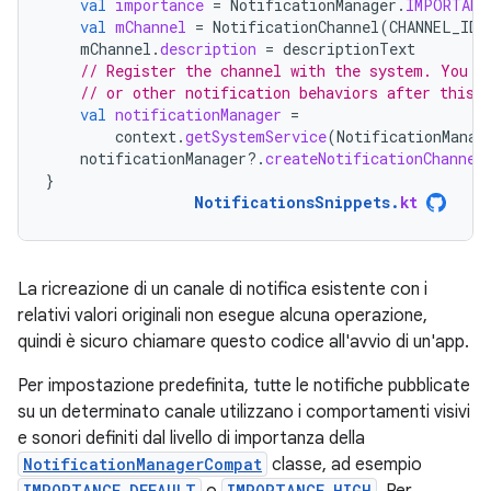
val
importance
=
NotificationManager
.
IMPORTANC
val
mChannel
=
NotificationChannel
(
CHANNEL_ID
,
mChannel
.
description
=
descriptionText
// Register the channel with the system. You c
// or other notification behaviors after this.
val
notificationManager
=
context
.
getSystemService
(
NotificationManag
notificationManager
?.
createNotificationChannel
}
NotificationsSnippets
.
kt
La ricreazione di un canale di notifica esistente con i
relativi valori originali non esegue alcuna operazione,
quindi è sicuro chiamare questo codice all'avvio di un'app.
Per impostazione predefinita, tutte le notifiche pubblicate
su un determinato canale utilizzano i comportamenti visivi
e sonori definiti dal livello di importanza della
NotificationManagerCompat
classe, ad esempio
IMPORTANCE_DEFAULT
IMPORTANCE_HIGH