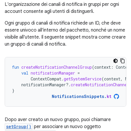
L'organizzazione dei canali di notifica in gruppi per ogni
account consente agli utenti di distinguerli.
Ogni gruppo di canali di notifica richiede un ID, che deve
essere univoco all'interno del pacchetto, nonché un nome
visibile all'utente. Il seguente snippet mostra come creare
un gruppo di canali di notifica.
fun
createNotificationChannelGroup
(
context
:
Contex
val
notificationManager
=
ContextCompat
.
getSystemService
(
context
,
No
notificationManager
?.
createNotificationChannel
}
NotificationsSnippets
.
kt
Dopo aver creato un nuovo gruppo, puoi chiamare
setGroup()
per associare un nuovo oggetto