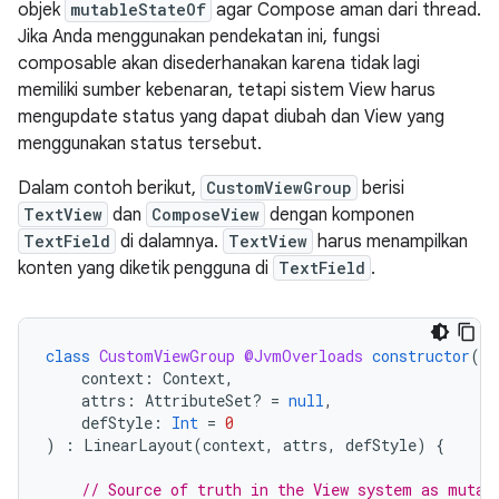
objek
mutableStateOf
agar Compose aman dari thread.
Jika Anda menggunakan pendekatan ini, fungsi
composable akan disederhanakan karena tidak lagi
memiliki sumber kebenaran, tetapi sistem View harus
mengupdate status yang dapat diubah dan View yang
menggunakan status tersebut.
Dalam contoh berikut,
CustomViewGroup
berisi
TextView
dan
ComposeView
dengan komponen
TextField
di dalamnya.
TextView
harus menampilkan
konten yang diketik pengguna di
TextField
.
class
CustomViewGroup
@JvmOverloads
constructor
(
context
:
Context
,
attrs
:
AttributeSet? 
=
null
,
defStyle
:
Int
=
0
)
:
LinearLayout
(
context
,
attrs
,
defStyle
)
{
// Source of truth in the View system as mutab