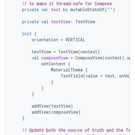
// to make it thread-safe for Compose
private
var
text
by
mutableStateOf
(
""
)
private
val
textView
:
TextView
init
{
orientation
=
VERTICAL
textView
=
TextView
(
context
)
val
composeView
=
ComposeView
(
context
).
app
setContent
{
MaterialTheme
{
TextField
(
value
=
text
,
onValu
}
}
}
addView
(
textView
)
addView
(
composeView
)
}
// Update both the source of truth and the Tex