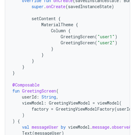
override
fun
onCreate
(
savedInstanceState
:
Bund
super
.
onCreate
(
savedInstanceState
)
setContent
{
MaterialTheme
{
Column
{
GreetingScreen
(
"user1"
)
GreetingScreen
(
"user2"
)
}
}
}
}
}
@Composable
fun
GreetingScreen
(
userId
:
String
,
viewModel
:
GreetingViewModel
=
viewModel
(
factory
=
GreetingViewModelFactory
(
userId
)
)
)
{
val
messageUser
by
viewModel
.
message
.
observeAs
Text
(
messageUser
)