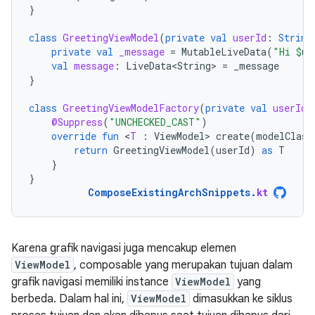
}
class
GreetingViewModel
(
private
val
userId
:
String
private
val
_message
=
MutableLiveData
(
"Hi 
$
us
val
message
:
LiveData<String>
=
_message
}
class
GreetingViewModelFactory
(
private
val
userId
:
@Suppress
(
"UNCHECKED_CAST"
)
override
fun
<
T
:
ViewModel
>
create
(
modelClass
return
GreetingViewModel
(
userId
)
as
T
}
}
ComposeExistingArchSnippets
.
kt
Karena grafik navigasi juga mencakup elemen
ViewModel
, composable yang merupakan tujuan dalam
grafik navigasi memiliki instance
ViewModel
yang
berbeda. Dalam hal ini,
ViewModel
dimasukkan ke siklus