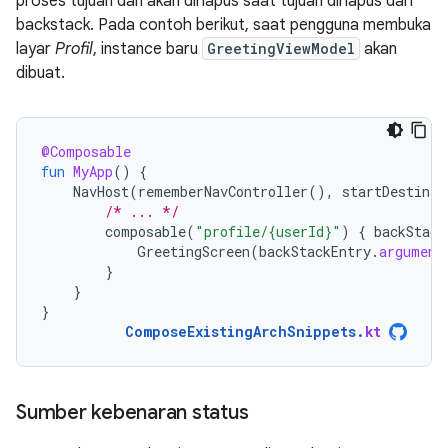
proses tujuan dan akan dihapus saat tujuan dihapus dari
backstack. Pada contoh berikut, saat pengguna membuka
layar
Profil
, instance baru
GreetingViewModel
akan
dibuat.
@Composable
fun
MyApp
()
{
NavHost
(
rememberNavController
(),
startDestinat
/* ... */
composable
(
"profile/{userId}"
)
{
backStack
GreetingScreen
(
backStackEntry
.
argument
}
}
}
ComposeExistingArchSnippets
.
kt
Sumber kebenaran status