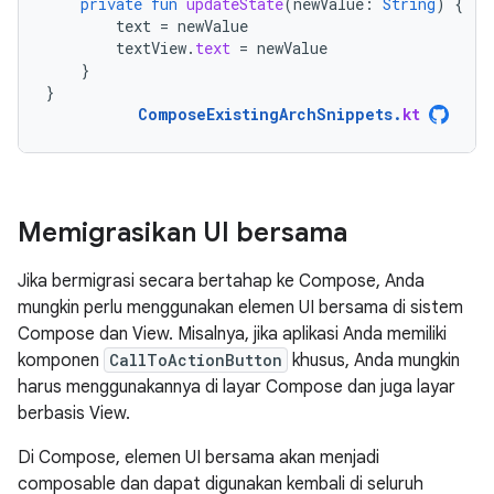
private
fun
updateState
(
newValue
:
String
)
{
text
=
newValue
textView
.
text
=
newValue
}
}
ComposeExistingArchSnippets
.
kt
Memigrasikan UI bersama
Jika bermigrasi secara bertahap ke Compose, Anda
mungkin perlu menggunakan elemen UI bersama di sistem
Compose dan View. Misalnya, jika aplikasi Anda memiliki
komponen
CallToActionButton
khusus, Anda mungkin
harus menggunakannya di layar Compose dan juga layar
berbasis View.
Di Compose, elemen UI bersama akan menjadi
composable dan dapat digunakan kembali di seluruh