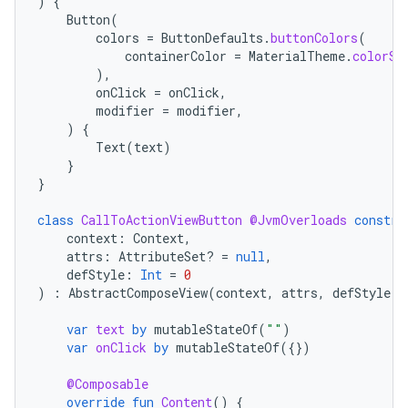
)
{
Button
(
colors
=
ButtonDefaults
.
buttonColors
(
containerColor
=
MaterialTheme
.
colorSc
),
onClick
=
onClick
,
modifier
=
modifier
,
)
{
Text
(
text
)
}
}
class
CallToActionViewButton
@JvmOverloads
constru
context
:
Context
,
attrs
:
AttributeSet? 
=
null
,
defStyle
:
Int
=
0
)
:
AbstractComposeView
(
context
,
attrs
,
defStyle
)
var
text
by
mutableStateOf
(
""
)
var
onClick
by
mutableStateOf
({})
@Composable
override
fun
Content
()
{