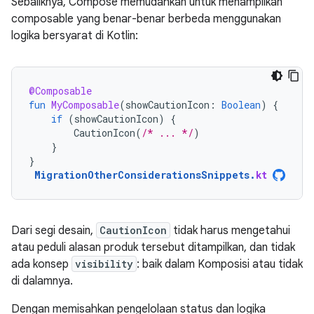
Sebaliknya, Compose memudahkan untuk menampilkan
composable yang benar-benar berbeda menggunakan
logika bersyarat di Kotlin:
@Composable
fun
MyComposable
(
showCautionIcon
:
Boolean
)
{
if
(
showCautionIcon
)
{
CautionIcon
(
/* ... */
)
}
}
MigrationOtherConsiderationsSnippets
.
kt
Dari segi desain,
CautionIcon
tidak harus mengetahui
atau peduli alasan produk tersebut ditampilkan, dan tidak
ada konsep
visibility
: baik dalam Komposisi atau tidak
di dalamnya.
Dengan memisahkan pengelolaan status dan logika