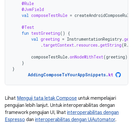
@Rule
@JvmField
val
composeTestRule
=
createAndroidComposeRule
@Test
fun
testGreeting
()
{
val
greeting
=
InstrumentationRegistry
.
get
.
targetContext
.
resources
.
getString
(
R
.
s
composeTestRule
.
onNodeWithText
(
greeting
).
a
}
}
AddingComposeToYourAppSnippets
.
kt
Lihat
Menguji tata letak Compose
untuk mempelajari
pengujian lebih lanjut. Untuk interoperabilitas dengan
framework pengujian UI, lihat
interoperabilitas dengan
Espresso
dan
interoperabilitas dengan UiAutomator
.