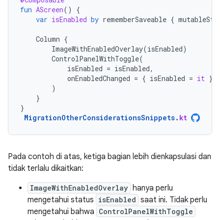
fun
AScreen
()
{
var
isEnabled
by
rememberSaveable
{
mutableSta
Column
{
ImageWithEnabledOverlay
(
isEnabled
)
ControlPanelWithToggle
(
isEnabled
=
isEnabled
,
onEnabledChanged
=
{
isEnabled
=
it
}
)
}
}
MigrationOtherConsiderationsSnippets
.
kt
Pada contoh di atas, ketiga bagian lebih dienkapsulasi dan
tidak terlalu dikaitkan:
ImageWithEnabledOverlay
hanya perlu
mengetahui status
isEnabled
saat ini. Tidak perlu
mengetahui bahwa
ControlPanelWithToggle