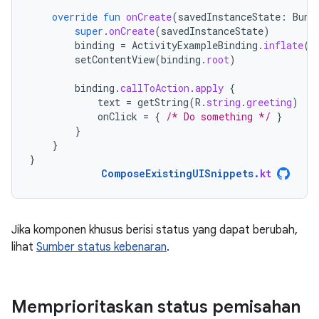
override
fun
onCreate
(
savedInstanceState
:
Bund
super
.
onCreate
(
savedInstanceState
)
binding
=
ActivityExampleBinding
.
inflate
(
l
setContentView
(
binding
.
root
)
binding
.
callToAction
.
apply
{
text
=
getString
(
R
.
string
.
greeting
)
onClick
=
{
/* Do something */
}
}
}
}
ComposeExistingUISnippets
.
kt
Jika komponen khusus berisi status yang dapat berubah,
lihat
Sumber status kebenaran
.
Memprioritaskan status pemisahan