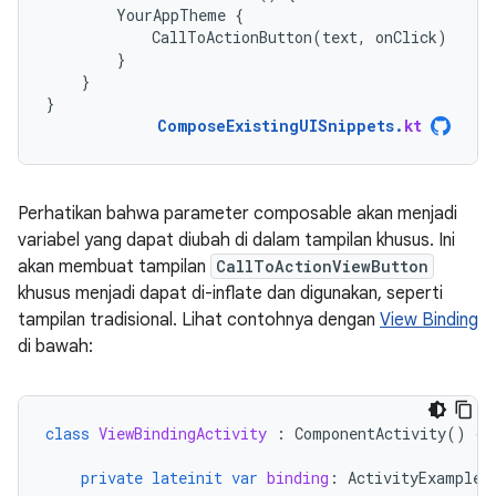
YourAppTheme
{
CallToActionButton
(
text
,
onClick
)
}
}
}
ComposeExistingUISnippets
.
kt
Perhatikan bahwa parameter composable akan menjadi
variabel yang dapat diubah di dalam tampilan khusus. Ini
akan membuat tampilan
CallToActionViewButton
khusus menjadi dapat di-inflate dan digunakan, seperti
tampilan tradisional. Lihat contohnya dengan
View Binding
di bawah:
class
ViewBindingActivity
:
ComponentActivity
()
{
private
lateinit
var
binding
:
ActivityExampleB