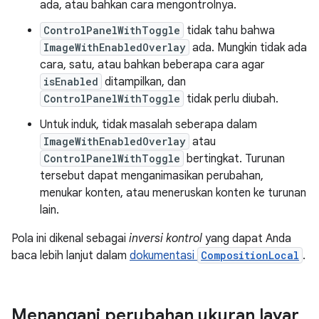
ada, atau bahkan cara mengontrolnya.
ControlPanelWithToggle
tidak tahu bahwa
ImageWithEnabledOverlay
ada. Mungkin tidak ada
cara, satu, atau bahkan beberapa cara agar
isEnabled
ditampilkan, dan
ControlPanelWithToggle
tidak perlu diubah.
Untuk induk, tidak masalah seberapa dalam
ImageWithEnabledOverlay
atau
ControlPanelWithToggle
bertingkat. Turunan
tersebut dapat menganimasikan perubahan,
menukar konten, atau meneruskan konten ke turunan
lain.
Pola ini dikenal sebagai
inversi kontrol
yang dapat Anda
baca lebih lanjut dalam
dokumentasi
CompositionLocal
.
Menangani perubahan ukuran layar