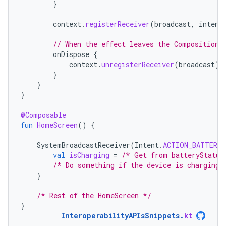
}
context
.
registerReceiver
(
broadcast
,
intent
// When the effect leaves the Composition,
onDispose
{
context
.
unregisterReceiver
(
broadcast
)
}
}
}
@Composable
fun
HomeScreen
()
{
SystemBroadcastReceiver
(
Intent
.
ACTION_BATTERY_
val
isCharging
=
/* Get from batteryStatus
/* Do something if the device is charging 
}
/* Rest of the HomeScreen */
}
InteroperabilityAPIsSnippets
.
kt