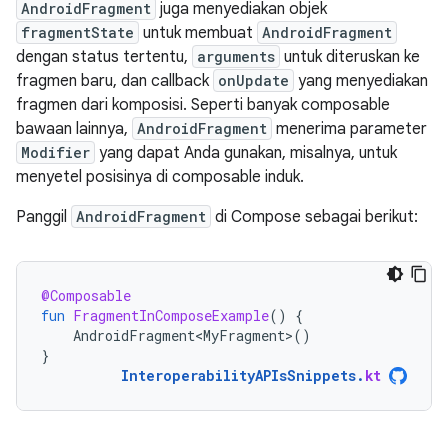
AndroidFragment
juga menyediakan objek
fragmentState
untuk membuat
AndroidFragment
dengan status tertentu,
arguments
untuk diteruskan ke
fragmen baru, dan callback
onUpdate
yang menyediakan
fragmen dari komposisi. Seperti banyak composable
bawaan lainnya,
AndroidFragment
menerima parameter
Modifier
yang dapat Anda gunakan, misalnya, untuk
menyetel posisinya di composable induk.
Panggil
AndroidFragment
di Compose sebagai berikut:
@Composable
fun
FragmentInComposeExample
()
{
AndroidFragment<MyFragment>
()
}
InteroperabilityAPIsSnippets
.
kt