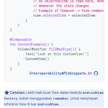
// As selectedItem is read here, Andro
// whenever the state changes
// Example of Compose -> View communic
view
.
selectedItem
=
selectedItem
}
)
}
@Composable
fun
ContentExample
()
{
Column
(
Modifier
.
fillMaxSize
())
{
Text
(
"Look at this CustomView!"
)
CustomView
()
}
}
InteroperabilityAPIsSnippets
.
kt
Catatan:
Lebih baik buat View dalam lambda
AndroidView
, bukan menggunakan
, untuk menyimpan
factory
remember
referensi View di luar
.
AndroidView