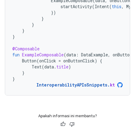
ExampleComposable
(
data
,
onButtonCl
startActivity
(
Intent
(
this
,
MyA
})
}
}
}
}
@Composable
fun
ExampleComposable
(
data
:
DataExample
,
onButtonC
Button
(
onClick
=
onButtonClick
)
{
Text
(
data
.
title
)
}
}
InteroperabilityAPIsSnippets
.
kt
Apakah informasi ini membantu?