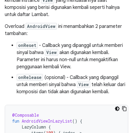
kembali instance
View
yang mendasarinya saat
komposisi yang berisi digunakan kembali seperti halnya
untuk daftar Lambat.
Overload
AndroidView
ini menambahkan 2 parameter
tambahan:
onReset
- Callback yang dipanggil untuk memberi
sinyal bahwa
View
akan digunakan kembali.
Parameter ini harus non-null untuk mengaktifkan
penggunaan kembali View.
onRelease
(opsional) - Callback yang dipanggil
untuk memberi sinyal bahwa
View
telah keluar dari
komposisi dan tidak akan digunakan kembali.
@Composable
fun
AndroidViewInLazyList
()
{
LazyColumn
{
items
(
100
)
{
index
-