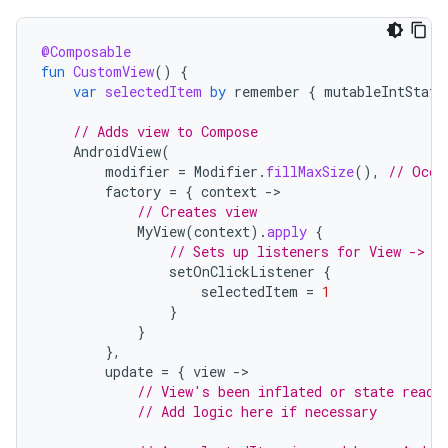
@Composable
fun
CustomView
()
{
var
selectedItem
by
remember
{
mutableIntState
// Adds view to Compose
AndroidView
(
modifier
=
Modifier
.
fillMaxSize
(),
// Occu
factory
=
{
context
-
// Creates view
MyView
(
context
).
apply
{
// Sets up listeners for View -> C
setOnClickListener
{
selectedItem
=
1
}
}
},
update
=
{
view
-
// View's been inflated or state read 
// Add logic here if necessary