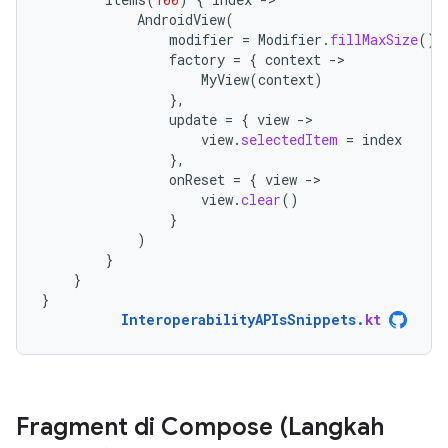
AndroidView
(
modifier
=
Modifier
.
fillMaxSize
(),
factory
=
{
context
-
MyView
(
context
)
},
update
=
{
view
-
view
.
selectedItem
=
index
},
onReset
=
{
view
-
view
.
clear
()
}
)
}
}
}
InteroperabilityAPIsSnippets
.
kt
Fragment di Compose (Langkah