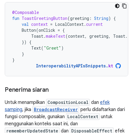
@Composable
fun
ToastGreetingButton
(
greeting
:
String
)
{
val
context
=
LocalContext
.
current
Button
(
onClick
=
{
Toast
.
makeText
(
context
,
greeting
,
Toast
.
LE
})
{
Text
(
"Greet"
)
}
}
InteroperabilityAPIsSnippets
.
kt
Penerima siaran
Untuk menampilkan
CompositionLocal
dan
efek
samping
, jika
BroadcastReceiver
perlu didaftarkan dari
fungsi composable, gunakan
LocalContext
untuk
menggunakan konteks saat ini, dan
rememberUpdatedState
dan
DisposableEffect
efek