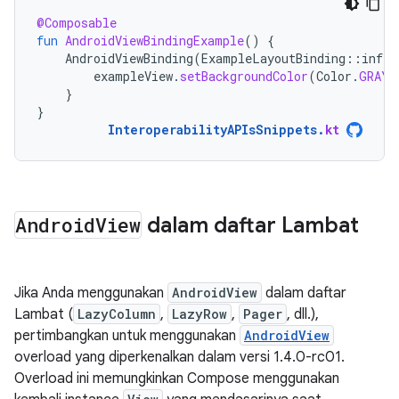
@Composable
fun
AndroidViewBindingExample
()
{
AndroidViewBinding
(
ExampleLayoutBinding
::
infla
exampleView
.
setBackgroundColor
(
Color
.
GRAY
)
}
}
InteroperabilityAPIsSnippets
.
kt
Android
View
dalam daftar Lambat
Jika Anda menggunakan
AndroidView
dalam daftar
Lambat (
LazyColumn
,
LazyRow
,
Pager
, dll.),
pertimbangkan untuk menggunakan
AndroidView
overload yang diperkenalkan dalam versi 1.4.0-rc01.
Overload ini memungkinkan Compose menggunakan