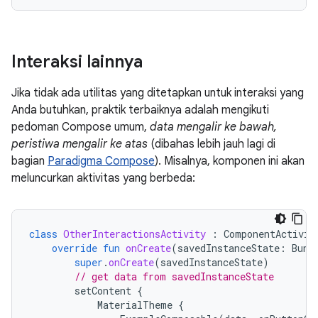
Interaksi lainnya
Jika tidak ada utilitas yang ditetapkan untuk interaksi yang
Anda butuhkan, praktik terbaiknya adalah mengikuti
pedoman Compose umum,
data mengalir ke bawah,
peristiwa mengalir ke atas
(dibahas lebih jauh lagi di
bagian
Paradigma Compose
). Misalnya, komponen ini akan
meluncurkan aktivitas yang berbeda:
class
OtherInteractionsActivity
:
ComponentActivit
override
fun
onCreate
(
savedInstanceState
:
Bund
super
.
onCreate
(
savedInstanceState
)
// get data from savedInstanceState
setContent
{
MaterialTheme
{