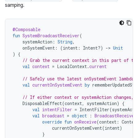
samping.
@Composable
fun
SystemBroadcastReceiver
(
systemAction
:
String
,
onSystemEvent
:
(
intent
:
Intent?)
-
>
Unit
)
{
// Grab the current context in this part of th
val
context
=
LocalContext
.
current
// Safely use the latest onSystemEvent lambda 
val
currentOnSystemEvent
by
rememberUpdatedSta
// If either context or systemAction changes, 
DisposableEffect
(
context
,
systemAction
)
{
val
intentFilter
=
IntentFilter
(
systemActi
val
broadcast
=
object
:
BroadcastReceiver
override
fun
onReceive
(
context
:
Contex
currentOnSystemEvent
(
intent
)
}