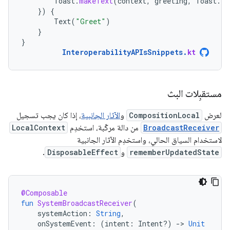
Toast
.
makeText
(
context
,
greeting
,
Toast
.
LE
})
{
Text
(
"Greet"
)
}
}
InteroperabilityAPIsSnippets
.
kt
مستقبِلات البث
لعرض
CompositionLocal
و
الآثار الجانبية
، إذا كان يجب تسجيل
BroadcastReceiver
من دالة مركّبة، استخدِم
LocalContext
لاستخدام السياق الحالي، واستخدِم الآثار الجانبية
rememberUpdatedState
و
DisposableEffect
.
@Composable
fun
SystemBroadcastReceiver
(
systemAction
:
String
,
onSystemEvent
:
(
intent
:
Intent?)
-
>
Unit