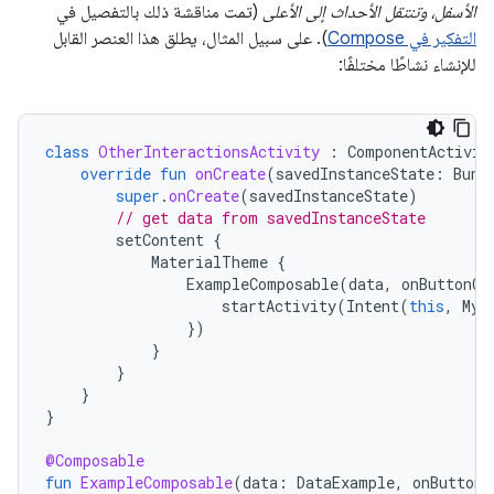
الأسفل، وتنتقل الأحداث إلى الأعلى
(تمت مناقشة ذلك بالتفصيل في
التفكير في Compose
). على سبيل المثال، يطلق هذا العنصر القابل
للإنشاء نشاطًا مختلفًا:
class
OtherInteractionsActivity
:
ComponentActivit
override
fun
onCreate
(
savedInstanceState
:
Bund
super
.
onCreate
(
savedInstanceState
)
// get data from savedInstanceState
setContent
{
MaterialTheme
{
ExampleComposable
(
data
,
onButtonCl
startActivity
(
Intent
(
this
,
MyA
})
}
}
}
}
@Composable
fun
ExampleComposable
(
data
:
DataExample
,
onButtonC