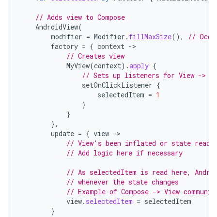
// Adds view to Compose
AndroidView
(
modifier
=
Modifier
.
fillMaxSize
(),
// Occu
factory
=
{
context
-
// Creates view
MyView
(
context
).
apply
{
// Sets up listeners for View -> C
setOnClickListener
{
selectedItem
=
1
}
}
},
update
=
{
view
-
// View's been inflated or state read 
// Add logic here if necessary
// As selectedItem is read here, Andro
// whenever the state changes
// Example of Compose -> View communic
view
.
selectedItem
=
selectedItem
}