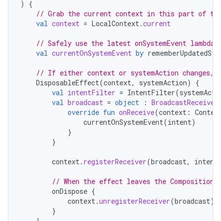
)
{
// Grab the current context in this part of th
val
context
=
LocalContext
.
current
// Safely use the latest onSystemEvent lambda 
val
currentOnSystemEvent
by
rememberUpdatedSta
// If either context or systemAction changes, 
DisposableEffect
(
context
,
systemAction
)
{
val
intentFilter
=
IntentFilter
(
systemActi
val
broadcast
=
object
:
BroadcastReceiver
override
fun
onReceive
(
context
:
Contex
currentOnSystemEvent
(
intent
)
}
}
context
.
registerReceiver
(
broadcast
,
intent
// When the effect leaves the Composition,
onDispose
{
context
.
unregisterReceiver
(
broadcast
)
}
}