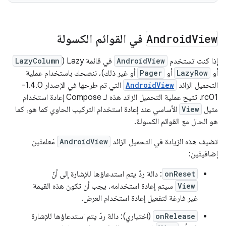
View
Android
في القوائم الكسولة
إذا كنت تستخدم
AndroidView
في قائمة Lazy (
LazyColumn
أو
LazyRow
أو
Pager
أو غير ذلك)، ننصحك باستخدام عملية
التحميل الزائد
AndroidView
التي تم طرحها في الإصدار 1.4.0-
rc01. تتيح عملية التحميل الزائد هذه لـ Compose إعادة استخدام
مثيل
View
الأساسي عند إعادة استخدام التركيب الحاوي كما هو، كما
هو الحال مع القوائم الكسولة.
تضيف هذه الزيادة في التحميل الزائد
AndroidView
مَعلمتَين
إضافيتَين:
onReset
: دالة ردّ يتم استدعاؤها للإشارة إلى أنّ
View
سيتم إعادة استخدامه. يجب أن تكون هذه القيمة
غير فارغة لتفعيل إعادة استخدام العرض.
onRelease
(اختياري): دالة ردّ يتم استدعاؤها للإشارة