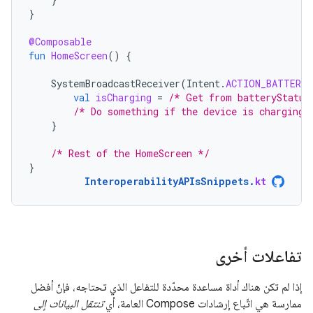
}
@Composable
fun
HomeScreen
()
{
SystemBroadcastReceiver
(
Intent
.
ACTION_BATTERY_
val
isCharging
=
/* Get from batteryStatus
/* Do something if the device is charging 
}
/* Rest of the HomeScreen */
}
InteroperabilityAPIsSnippets
.
kt
تفاعلات أخرى
إذا لم تكن هناك أداة مساعدة محدّدة للتفاعل الذي تحتاجه، فإنّ أفضل
ممارسة هي اتّباع إرشادات Compose العامة، أي
تنتقل البيانات إلى