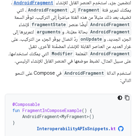
لتضمين جزء، استخدِم العنصر القابل للإنشاء
AndroidFragment
.
يمكنك تمرير فئة
Fragment
إلى
AndroidFragment
، التي
تضيف بعد ذلك مثيلاً من هذه الفئة مباشرةً إلى التركيب. توفّر السمة
AndroidFragment
أيضًا عنصر
fragmentState
لإنشاء
AndroidFragment
بحالة معيّنة، و
arguments
لتمريرها إلى
الجزء الجديد، و
onUpdate
ردّ اتصال يوفّر الجزء من التركيب. على
غرار العديد من العناصر القابلة للإنشاء المضمّنة الأخرى، تقبل
AndroidFragment
المَعلمة
Modifier
التي يمكنك استخدامها،
على سبيل المثال، لضبط موضعها في العنصر القابل للإنشاء الرئيسي.
استخدِم الدالة
AndroidFragment
في Compose على النحو
التالي:
@Composable
fun
FragmentInComposeExample
()
{
AndroidFragment<MyFragment>
()
}
InteroperabilityAPIsSnippets
.
kt