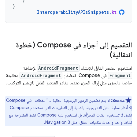
}
InteroperabilityAPIsSnippets
.
kt
التقسيم إلى أجزاء في Compose (خطوة
انتقالية)
استخدِم العنصر القابل للإنشاء
AndroidFragment
لإضافة
Fragment
في Compose. تتضمّن
AndroidFragment
معالجة
خاصة بالجزء، مثل إزالة الجزء عندما يغادر العنصر القابل للإنشاء التركيب.
ملاحظة:
لا يتم تضمين الرموز البرمجية الحالية لـ "اللقطات" في Compose
إلا أثناء عملية النقل التدريجية. بالنسبة إلى التطبيقات التي تستخدم Compose
فقط، لا تستخدِم الفئات المجزّأة، بل استخدِم بنية Compose فقط المقترَحة مع
نشاط واحد وأحدث مكتبات التنقّل، مثل Navigation 3.