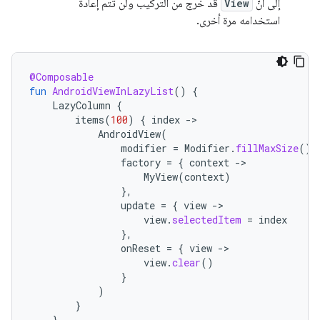
إلى أنّ
View
قد خرج من التركيب ولن تتم إعادة
استخدامه مرة أخرى.
@Composable
fun
AndroidViewInLazyList
()
{
LazyColumn
{
items
(
100
)
{
index
-
AndroidView
(
modifier
=
Modifier
.
fillMaxSize
(),
factory
=
{
context
-
MyView
(
context
)
},
update
=
{
view
-
view
.
selectedItem
=
index
},
onReset
=
{
view
-
view
.
clear
()
}
)
}
}