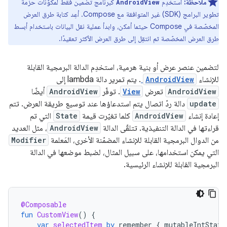
ملاحظة:
استخدِم
كبرنامج تضمين فقط لمكوّنات حزمة
AndroidView
تطوير البرامج (SDK) غير المتوافقة مع Compose. أعِد كتابة طرق العرض
المخصّصة في Compose حيثما أمكن، وابدأ عملية نقل البيانات باستخدام أبسط
طرق العرض المخصّصة ثم انتقِل إلى طرق العرض الأكثر تعقيدًا.
لتضمين عنصر عرض أو بنية هرمية، استخدِم الدالة البرمجية القابلة
للإنشاء
AndroidView
. يتم تمرير دالة lambda إلى
AndroidView
تعرض
View
. توفّر
AndroidView
أيضًا
update
دالة ردّ اتصال يتم استدعاؤها عند توسيع طريقة العرض. تتم
إعادة إنشاء
AndroidView
كلما تغيّرت قيمة
State
التي تم
قراءتها في الدالة التنفيذية. تتلقّى الدالة
AndroidView
، مثل العديد
من الدوال البرمجية القابلة للإنشاء المضمّنة الأخرى، المَعلمة
Modifier
التي يمكن استخدامها، على سبيل المثال، لضبط موضعها في الدالة
البرمجية القابلة للإنشاء الرئيسية.
@Composable
fun
CustomView
()
{
var
selectedItem
by
remember
{
mutableIntState