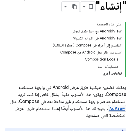
"إنشاء"
على هذه الصفحة
‫AndroidView مع ربط طرق العرض
‫AndroidView في القوائم الكسولة
التقسيم إلى أجزاء في Compose (خطوة انتقالية)
استدعاء إطار عمل Android من Compose
Composition Locals
مستقبِلات البث
تفاعلات أخرى
يمكنك تضمين هيكلية طرق عرض Android في واجهة مستخدم
Compose. ويكون هذا الأسلوب مفيدًا بشكل خاص إذا كنت تريد
استخدام عناصر واجهة مستخدم غير متاحة بعد في Compose، مثل
AdView
. يتيح لك هذا الأسلوب أيضًا إعادة استخدام طرق العرض
المخصّصة التي صمّمتها.