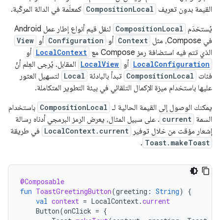
القيمة بدون تعريف
CompositionLocal
كمعلَمة في الدالة المركّبة.
يُستخدَم
CompositionLocal
لنقل قيم أنواع إطار عمل Android
في Compose، مثل
Context
أو
Configuration
أو
View
الذي تتم فيه استضافة رمز Compose مع
LocalContext
أو
LocalConfiguration
أو
LocalView
المقابل. يُرجى العِلم أنّ
فئات
CompositionLocal
تبدأ بالبادئة
Local
لتسهيل العثور
عليها باستخدام ميزة الإكمال التلقائي في بيئة التطوير المتكاملة.
يمكنك الوصول إلى القيمة الحالية لـ
CompositionLocal
باستخدام
السمة
current
. على سبيل المثال، يعرض الرمز البرمجي أدناه رسالة
إشعار مؤقت من خلال توفير
LocalContext.current
في طريقة
.
Toast.makeToast
@Composable
fun
ToastGreetingButton
(
greeting
:
String
)
{
val
context
=
LocalContext
.
current
Button
(
onClick
=
{