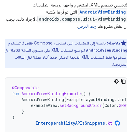
لتضمين تصميم XML، استخدِم واجهة برمجة التطبيقات
AndroidViewBinding
التي توفّرها مكتبة
androidx.compose.ui:ui-viewbinding
. لإجراء ذلك، يجب
أن يفعّل مشروعك
ربط العرض
.
ملاحظة:
بالنسبة إلى التطبيقات التي تستخدم Compose فقط، لا تستخدِم
لتوسيع تنسيقات XML على مستوى الشاشة الكاملة، بل
AndroidViewBinding
استخدِمها فقط لتنسيقات XML القديمة الأصغر حجمًا أثناء عملية نقل البيانات
التدريجية.
@Composable
fun
AndroidViewBindingExample
()
{
AndroidViewBinding
(
ExampleLayoutBinding
::
infla
exampleView
.
setBackgroundColor
(
Color
.
GRAY
)
}
}
InteroperabilityAPIsSnippets
.
kt