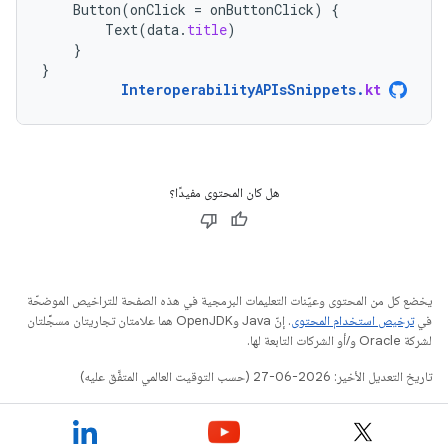
Button
(
onClick
=
onButtonClick
)
{
Text
(
data
.
title
)
}
}
InteroperabilityAPIsSnippets
.
kt
هل كان المحتوى مفيدًا؟
يخضع كل من المحتوى وعيّنات التعليمات البرمجية في هذه الصفحة للتراخيص الموضحّة
في
ترخيص استخدام المحتوى
. إنّ Java وOpenJDK هما علامتان تجاريتان مسجَّلتان
لشركة Oracle و/أو الشركات التابعة لها.
تاريخ التعديل الأخير: 2026-06-27 (حسب التوقيت العالمي المتفَّق عليه)