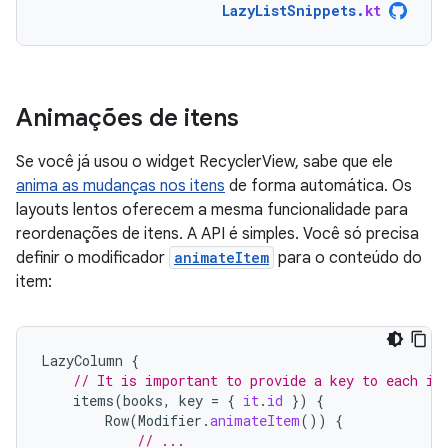
LazyListSnippets
.
kt
Animações de itens
Se você já usou o widget RecyclerView, sabe que ele
anima as mudanças nos itens
de forma automática. Os
layouts lentos oferecem a mesma funcionalidade para
reordenações de itens. A API é simples. Você só precisa
definir o modificador
animateItem
para o conteúdo do
item:
LazyColumn
{
// It is important to provide a key to each it
items
(
books
,
key
=
{
it
.
id
})
{
Row
(
Modifier
.
animateItem
())
{
// ...