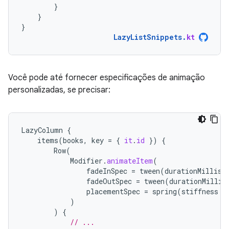
}
}
}
LazyListSnippets
.
kt
Você pode até fornecer especificações de animação
personalizadas, se precisar:
LazyColumn
{
items
(
books
,
key
=
{
it
.
id
})
{
Row
(
Modifier
.
animateItem
(
fadeInSpec
=
tween
(
durationMillis
fadeOutSpec
=
tween
(
durationMillis
placementSpec
=
spring
(
stiffness
=
)
)
{
// ...