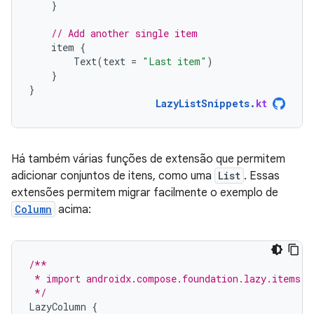
}
// Add another single item
item
{
Text
(
text
=
"Last item"
)
}
}
LazyListSnippets
.
kt
Há também várias funções de extensão que permitem
adicionar conjuntos de itens, como uma
List
. Essas
extensões permitem migrar facilmente o exemplo de
Column
acima:
/**
 * import androidx.compose.foundation.lazy.items
 */
LazyColumn
{