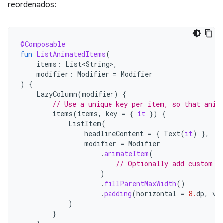
reordenados:
@Composable
fun
ListAnimatedItems
(
items
:
List<String>
,
modifier
:
Modifier
=
Modifier
)
{
LazyColumn
(
modifier
)
{
// Use a unique key per item, so that anim
items
(
items
,
key
=
{
it
})
{
ListItem
(
headlineContent
=
{
Text
(
it
)
},
modifier
=
Modifier
.
animateItem
(
// Optionally add custom a
)
.
fillParentMaxWidth
()
.
padding
(
horizontal
=
8.
dp
,
ve
)
}