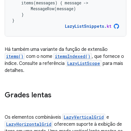
items
(
messages
)
{
message
-
MessageRow
(
message
)
}
}
LazyListSnippets
.
kt
Há também uma variante da função de extensão
items()
com o nome
itemsIndexed()
, que fornece o
índice. Consulte a referência
LazyListScope
para mais
detalhes.
Grades lentas
Os elementos combináveis
LazyVerticalGrid
e
LazyHorizontalGrid
oferecem suporte à exibição de