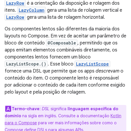
LazyRow
é a orientação da disposição e rolagem dos
itens.
LazyColumn
gera uma lista de rolagem vertical e
LazyRow
gera uma lista de rolagem horizontal.
Os componentes lentos são diferentes da maioria dos
layouts no Compose. Em vez de aceitar um parâmetro de
bloco de conteúdo
@Composable
, permitindo que os
apps emitam elementos combináveis diretamente, os
componentes lentos fornecem um bloco
LazyListScope.()
. Esse bloco
LazyListScope
fornece uma DSL que permite que os apps
descrevam
o
conteúdo do item. O componente lento é responsável
por adicionar o conteúdo de cada item conforme exigido
pelo layout e pela posição de rolagem.
Termo-chave
:
DSL
significa
linguagem específica do
domínio
na sigla em inglês. Consulte a documentação
Kotlin
para o Compose
para ver mais informações sobre como o
Compose define DSLs para algumas APIs.