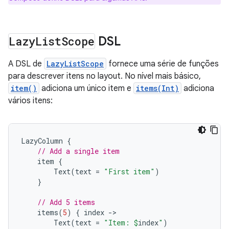
Lazy
List
Scope
DSL
A DSL de
LazyListScope
fornece uma série de funções
para descrever itens no layout. No nível mais básico,
item()
adiciona um único item e
items(Int)
adiciona
vários itens:
LazyColumn
{
// Add a single item
item
{
Text
(
text
=
"First item"
)
}
// Add 5 items
items
(
5
)
{
index
-
Text
(
text
=
"Item: 
$
index
"
)