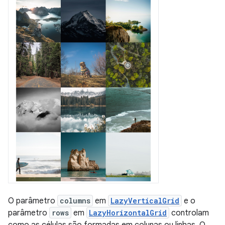
O parâmetro
columns
em
LazyVerticalGrid
e o
parâmetro
rows
em
LazyHorizontalGrid
controlam