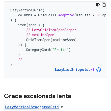
LazyVerticalGrid
(
columns
=
GridCells
.
Adaptive
(
minSize
=
30.
dp
)
)
{
item
(
span
=
{
// LazyGridItemSpanScope:
// maxLineSpan
GridItemSpan
(
maxLineSpan
)
})
{
CategoryCard
(
"Fruits"
)
}
// ...
}
LazyListSnippets
.
kt
Grade escalonada lenta
LazyVerticalStaggeredGrid
e