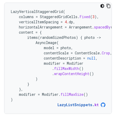
LazyVerticalStaggeredGrid
(
columns
=
StaggeredGridCells
.
Fixed
(
3
),
verticalItemSpacing
=
4.
dp
,
horizontalArrangement
=
Arrangement
.
spacedBy
(
4
content
=
{
items
(
randomSizedPhotos
)
{
photo
-
AsyncImage
(
model
=
photo
,
contentScale
=
ContentScale
.
Crop
,
contentDescription
=
null
,
modifier
=
Modifier
.
fillMaxWidth
()
.
wrapContentHeight
()
)
}
},
modifier
=
Modifier
.
fillMaxSize
()
)
LazyListSnippets
.
kt