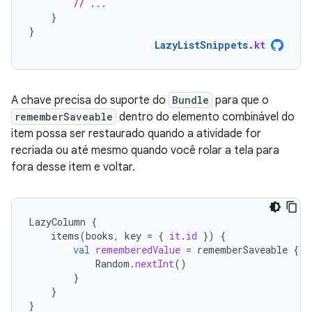
// ...
}
}
LazyListSnippets
.
kt
A chave precisa do suporte do
Bundle
para que o
rememberSaveable
dentro do elemento combinável do
item possa ser restaurado quando a atividade for
recriada ou até mesmo quando você rolar a tela para
fora desse item e voltar.
LazyColumn
{
items
(
books
,
key
=
{
it
.
id
})
{
val
rememberedValue
=
rememberSaveable
{
Random
.
nextInt
()
}
}
}