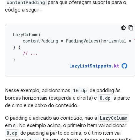
contentPadding
para que ofereçam suporte para o
código a seguir:
LazyColumn
(
contentPadding
=
PaddingValues
(
horizontal
=
16
)
{
// ...
}
LazyListSnippets
.
kt
Nesse exemplo, adicionamos
16.dp
de padding às
bordas horizontais (esquerda e direita) e
8.dp
à parte
de cima e de baixo do conteúdo.
O padding é aplicado ao
conteúdo
, não à
LazyColumn
em si. No exemplo acima, o primeiro item vai adicionar
8.dp
de padding à parte de cima, o último item vai