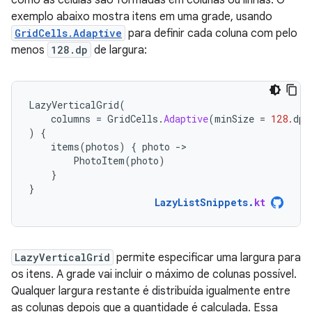
como as células são formadas em colunas ou linhas. O
exemplo abaixo mostra itens em uma grade, usando
GridCells.Adaptive
para definir cada coluna com pelo
menos
128.dp
de largura:
LazyVerticalGrid
(
columns
=
GridCells
.
Adaptive
(
minSize
=
128.
dp
)
)
{
items
(
photos
)
{
photo
-
PhotoItem
(
photo
)
}
}
LazyListSnippets
.
kt
LazyVerticalGrid
permite especificar uma largura para
os itens. A grade vai incluir o máximo de colunas possível.
Qualquer largura restante é distribuída igualmente entre
as colunas depois que a quantidade é calculada. Essa