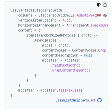
LazyVerticalStaggeredGrid
(
columns
=
StaggeredGridCells
.
Adaptive
(
200.
dp
),
verticalItemSpacing
=
4.
dp
,
horizontalArrangement
=
Arrangement
.
spacedBy
(
4
content
=
{
items
(
randomSizedPhotos
)
{
photo
-
AsyncImage
(
model
=
photo
,
contentScale
=
ContentScale
.
Crop
,
contentDescription
=
null
,
modifier
=
Modifier
.
fillMaxWidth
()
.
wrapContentHeight
()
)
}
},
modifier
=
Modifier
.
fillMaxSize
()
)
LazyListSnippets
.
kt