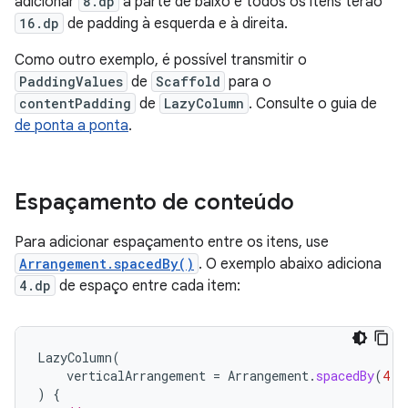
adicionar
8.dp
à parte de baixo e todos os itens terão
16.dp
de padding à esquerda e à direita.
Como outro exemplo, é possível transmitir o
PaddingValues
de
Scaffold
para o
contentPadding
de
LazyColumn
. Consulte o guia de
de ponta a ponta
.
Espaçamento de conteúdo
Para adicionar espaçamento entre os itens, use
Arrangement.spacedBy()
. O exemplo abaixo adiciona
4.dp
de espaço entre cada item:
LazyColumn
(
verticalArrangement
=
Arrangement
.
spacedBy
(
4.
d
)
{