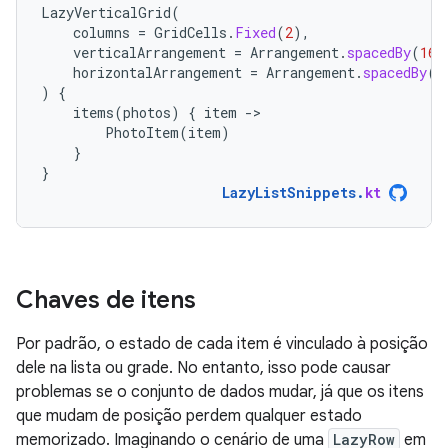
LazyVerticalGrid
(
columns
=
GridCells
.
Fixed
(
2
),
verticalArrangement
=
Arrangement
.
spacedBy
(
16.
horizontalArrangement
=
Arrangement
.
spacedBy
(
1
)
{
items
(
photos
)
{
item
-
PhotoItem
(
item
)
}
}
LazyListSnippets
.
kt
Chaves de itens
Por padrão, o estado de cada item é vinculado à posição
dele na lista ou grade. No entanto, isso pode causar
problemas se o conjunto de dados mudar, já que os itens
que mudam de posição perdem qualquer estado
memorizado. Imaginando o cenário de uma
LazyRow
em