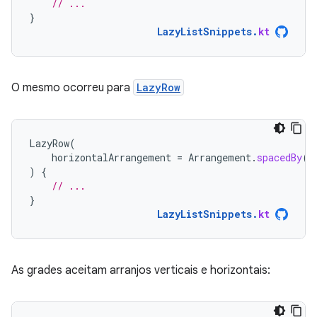
// ...
}
LazyListSnippets
.
kt
O mesmo ocorreu para
LazyRow
LazyRow
(
horizontalArrangement
=
Arrangement
.
spacedBy
(
4
)
{
// ...
}
LazyListSnippets
.
kt
As grades aceitam arranjos verticais e horizontais: