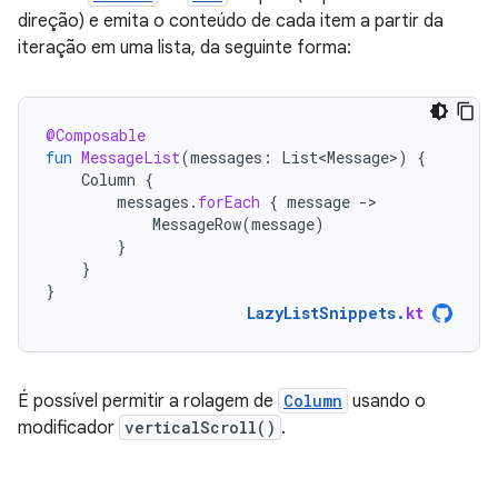
direção) e emita o conteúdo de cada item a partir da
iteração em uma lista, da seguinte forma:
@Composable
fun
MessageList
(
messages
:
List<Message>
)
{
Column
{
messages
.
forEach
{
message
-
MessageRow
(
message
)
}
}
}
LazyListSnippets
.
kt
É possível permitir a rolagem de
Column
usando o
modificador
verticalScroll()
.