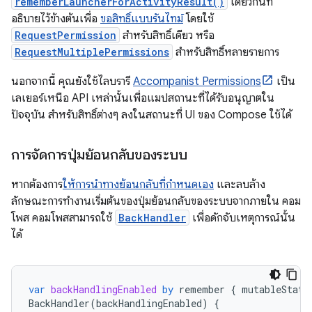
rememberLauncherForActivityResult()
เดียวกันที่
อธิบายไว้ข้างต้นเพื่อ
ขอสิทธิ์แบบรันไทม์
โดยใช้
RequestPermission
สำหรับสิทธิ์เดียว หรือ
RequestMultiplePermissions
สำหรับสิทธิ์หลายรายการ
นอกจากนี้ คุณยังใช้ไลบรารี
Accompanist Permissions
เป็น
เลเยอร์เหนือ API เหล่านั้นเพื่อแมปสถานะที่ได้รับอนุญาตใน
ปัจจุบัน สำหรับสิทธิ์ต่างๆ ลงในสถานะที่ UI ของ Compose ใช้ได้
การจัดการปุ่มย้อนกลับของระบบ
หากต้องการ
ให้การนำทางย้อนกลับที่กำหนดเอง
และลบล้าง
ลักษณะการทำงานเริ่มต้นของปุ่มย้อนกลับของระบบจากภายใน คอม
โพส คอมโพสสามารถใช้
BackHandler
เพื่อดักจับเหตุการณ์นั้น
ได้
var
backHandlingEnabled
by
remember
{
mutableState
BackHandler
(
backHandlingEnabled
)
{