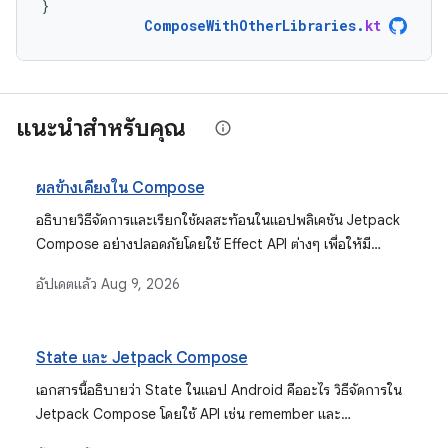
}
ComposeWithOtherLibraries
.
kt
แนะนำสำหรับคุณ
ผลข้างเคียงใน Compose
อธิบายวิธีจัดการและเรียกใช้ผลสะท้อนในแอปพลิเคชัน Jetpack
Compose อย่างปลอดภัยโดยใช้ Effect API ต่างๆ เพื่อให้มี
ลักษณะการทำงานที่คาดการณ์ได้มากขึ้นและการจัดการวงจรที่
อัปเดตแล้ว
Aug 9, 2026
เหมาะสม
State และ Jetpack Compose
เอกสารนี้อธิบายว่า State ในแอป Android คืออะไร วิธีจัดการใน
Jetpack Compose โดยใช้ API เช่น remember และ
mutableStateOf วิธีที่การย้าย State ช่วยปรับปรุงการนำ