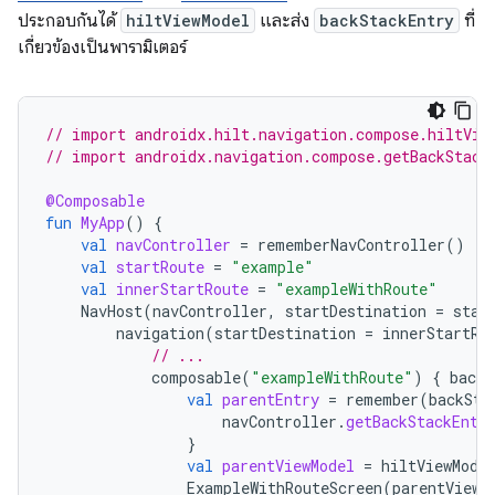
ประกอบกันได้
hiltViewModel
และส่ง
backStackEntry
ที่
เกี่ยวข้องเป็นพารามิเตอร์
// import androidx.hilt.navigation.compose.hiltVie
// import androidx.navigation.compose.getBackStack
@Composable
fun
MyApp
()
{
val
navController
=
rememberNavController
()
val
startRoute
=
"example"
val
innerStartRoute
=
"exampleWithRoute"
NavHost
(
navController
,
startDestination
=
star
navigation
(
startDestination
=
innerStartRo
// ...
composable
(
"exampleWithRoute"
)
{
backS
val
parentEntry
=
remember
(
backSta
navController
.
getBackStackEntr
}
val
parentViewModel
=
hiltViewMode
ExampleWithRouteScreen
(
parentViewM