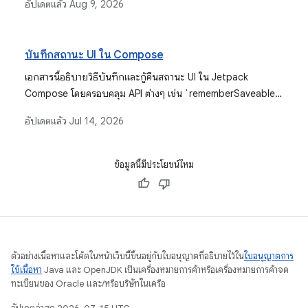
อัปเดตแล้ว
Aug 9, 2026
Composable กลับมาใช้ซ้ำ และวิธีกู้คืน State เมื่อมีการ
เปลี่ยนแปลงการกำหนดค่าด้วย rememberSaveable นอกจากนี้
ยังครอบคลุมถึงการผสานรวมประเภทที่สังเกตได้ต่างๆ สำหรับการ
บันทึกสถานะ UI ใน Compose
จัดการสถานะด้วย
เอกสารนี้อธิบายวิธีบันทึกและกู้คืนสถานะ UI ใน Jetpack
Compose โดยครอบคลุม API ต่างๆ เช่น `rememberSaveable`
และ `SavedStateHandle` สำหรับสถานการณ์ต่างๆ รวมถึงการ
อัปเดตแล้ว
Jul 14, 2026
เปลี่ยนแปลงการกำหนดค่าและการสิ้นสุดกระบวนการที่ระบบเริ่ม
ต้น
ข้อมูลนี้มีประโยชน์ไหม
ตัวอย่างเนื้อหาและโค้ดในหน้าเว็บนี้ขึ้นอยู่กับใบอนุญาตที่อธิบายไว้ใน
ใบอนุญาตการ
ใช้เนื้อหา
Java และ OpenJDK เป็นเครื่องหมายการค้าหรือเครื่องหมายการค้าจด
ทะเบียนของ Oracle และ/หรือบริษัทในเครือ