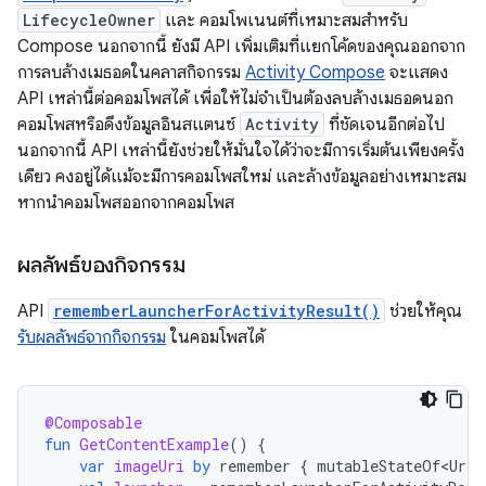
LifecycleOwner
และ คอมโพเนนต์ที่เหมาะสมสำหรับ
Compose นอกจากนี้ ยังมี API เพิ่มเติมที่แยกโค้ดของคุณออกจาก
การลบล้างเมธอดในคลาสกิจกรรม
Activity Compose
จะแสดง
API เหล่านี้ต่อคอมโพสได้ เพื่อให้ไม่จำเป็นต้องลบล้างเมธอดนอก
คอมโพสหรือดึงข้อมูลอินสแตนซ์
Activity
ที่ชัดเจนอีกต่อไป
นอกจากนี้ API เหล่านี้ยังช่วยให้มั่นใจได้ว่าจะมีการเริ่มต้นเพียงครั้ง
เดียว คงอยู่ได้แม้จะมีการคอมโพสใหม่ และล้างข้อมูลอย่างเหมาะสม
หากนำคอมโพสออกจากคอมโพส
ผลลัพธ์ของกิจกรรม
API
rememberLauncherForActivityResult()
ช่วยให้คุณ
รับผลลัพธ์จากกิจกรรม
ในคอมโพสได้
@Composable
fun
GetContentExample
()
{
var
imageUri
by
remember
{
mutableStateOf<Uri?