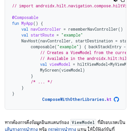
// import androidx.hilt.navigation.compose.hiltVie
@Composable
fun
MyApp
()
{
val
navController
=
rememberNavController
()
val
startRoute
=
"example"
NavHost
(
navController
,
startDestination
=
star
composable
(
"example"
)
{
backStackEntry
-
// Creates a ViewModel from the curren
// Available in the androidx.hilt:hilt
val
viewModel
=
hiltViewModel<MyViewMo
MyScreen
(
viewModel
)
}
/* ... */
}
}
ComposeWithOtherLibraries
.
kt
หากต้องการดึงข้อมูลอินสแตนซ์ของ
ViewModel
ที่มีขอบเขตเป็น
เส้นทางการนำทาง
หรือ
กราฟการนำทาง
แทน ให้ใช้ฟังก์ชันที่