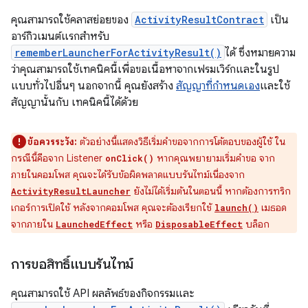
คุณสามารถใช้คลาสย่อยของ
ActivityResultContract
เป็น
อาร์กิวเมนต์แรกสำหรับ
rememberLauncherForActivityResult()
ได้ ซึ่งหมายความ
ว่าคุณสามารถใช้เทคนิคนี้เพื่อขอเนื้อหาจากเฟรมเวิร์กและในรูป
แบบทั่วไปอื่นๆ นอกจากนี้ คุณยังสร้าง
สัญญาที่กำหนดเอง
และใช้
สัญญานั้นกับ เทคนิคนี้ได้ด้วย
ข้อควรระวัง:
ตัวอย่างนี้แสดงวิธีเริ่มคำขอจากการโต้ตอบของผู้ใช้ ใน
กรณีนี้คือจาก Listener
หากคุณพยายามเริ่มคำขอ จาก
onClick()
ภายในคอมโพส คุณจะได้รับข้อผิดพลาดแบบรันไทม์เนื่องจาก
ยังไม่ได้เริ่มต้นในตอนนี้ หากต้องการทริก
ActivityResultLauncher
เกอร์การเปิดใช้ หลังจากคอมโพส คุณจะต้องเรียกใช้
เมธอด
launch()
จากภายใน
หรือ
บล็อก
LaunchedEffect
DisposableEffect
การขอสิทธิ์แบบรันไทม์
คุณสามารถใช้ API ผลลัพธ์ของกิจกรรมและ