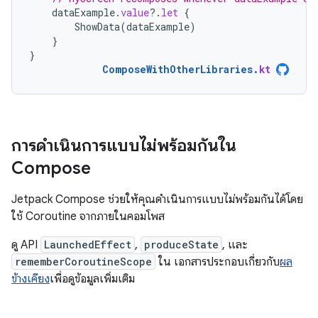
dataExample
.
value
?.
let
{
ShowData
(
dataExample
)
}
}
ComposeWithOtherLibraries
.
kt
การดำเนินการแบบไม่พร้อมกันใน
Compose
Jetpack Compose ช่วยให้คุณดำเนินการแบบไม่พร้อมกันได้โดย
ใช้ Coroutine จากภายในคอมโพส
ดู API
LaunchedEffect
,
produceState
, และ
rememberCoroutineScope
ใน เอกสารประกอบเกี่ยวกับ
ผล
ข้างเคียง
เพื่อดูข้อมูลเพิ่มเติม