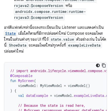
rxjava2:$composeVersion
หรือ
androidx.compose.runtime:runtime-
rxjava3:$composeVersion
อาร์ติแฟกต์เหล่านี้จะลงทะเบียนเป็น Listener และแสดงค่าเป็น
State
เมื่อใดก็ตามที่มีการปล่อยค่าใหม่ Compose จะคอมโพส
ใหม่ในส่วนต่างๆ ของ UI ที่ใช้
state.value
ตัวอย่างเช่น ในโค้ด
นี้
ShowData
จะคอมโพสใหม่ทุกครั้งที่
exampleLiveData
ปล่อยค่าใหม่
// import androidx.lifecycle.viewmodel.compose.vie
@Composable
fun
MyScreen
(
viewModel
:
MyViewModel
=
viewModel
()
)
{
val
dataExample
=
viewModel
.
exampleLiveData
.
ob
// Because the state is read here,
// MyScreen recomposes whenever dataExample ch