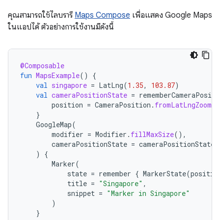
คุณสามารถใช้ไลบรารี
Maps Compose
เพื่อแสดง Google Maps
ในแอปได้ ตัวอย่างการใช้งานมีดังนี้
@Composable
fun
MapsExample
()
{
val
singapore
=
LatLng
(
1.35
,
103.87
)
val
cameraPositionState
=
rememberCameraPositi
position
=
CameraPosition
.
fromLatLngZoom
(
s
}
GoogleMap
(
modifier
=
Modifier
.
fillMaxSize
(),
cameraPositionState
=
cameraPositionState
)
{
Marker
(
state
=
remember
{
MarkerState
(
positio
title
=
"Singapore"
,
snippet
=
"Marker in Singapore"
)
}