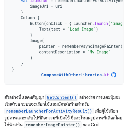
val
launcher
=
rememberLauncherForActivityResu
imageUri
=
uri
}
Column
{
Button
(
onClick
=
{
launcher
.
launch
(
"image/
Text
(
text
=
"Load Image"
)
}
Image
(
painter
=
rememberAsyncImagePainter
(
im
contentDescription
=
"My Image"
)
}
}
ComposeWithOtherLibraries
.
kt
ตัวอย่างนี้แสดงสัญญา
GetContent()
อย่างง่าย การแตะปุ่มจะ
เริ่มคำขอ ระบบจะเรียกใช้แลมบ์ดาต่อท้ายสำหรับ
rememberLauncherForActivityResult()
เมื่อผู้ใช้เลือก
รูปภาพและกลับไปที่กิจกรรมที่เปิดใช้ ซึ่งจะโหลดรูปภาพที่เลือกโดย
ใช้ฟังก์ชัน
rememberImagePainter()
ของ Coil