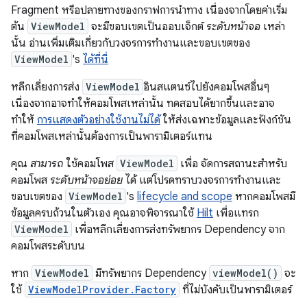
Fragment หรือปลายทางของกราฟการนำทาง เนื่องจากโดยค่าเริ่ม
ต้น
ViewModel
จะมีขอบเขตเป็นออบเจ็กต์
ระดับหน้าจอ
เหล่า
นั้น อ่านเพิ่มเติมเกี่ยวกับวงจรการทำงานและขอบเขตของ
ViewModel
's
ได้ที่นี่
หลีกเลี่ยงการส่ง
ViewModel
อินสแตนซ์ไปยังคอมโพสอื่นๆ
เนื่องจากอาจทำให้คอมโพสเหล่านั้น ทดสอบได้ยากขึ้นและอาจ
ทำให้
การแสดงตัวอย่างใช้งานไม่ได้
ให้ส่งเฉพาะข้อมูลและฟังก์ชัน
ที่คอมโพสเหล่านั้นต้องการเป็นพารามิเตอร์แทน
คุณ
สามารถ
ใช้คอมโพส
ViewModel
เพื่อ จัดการสถานะสำหรับ
คอมโพส
ระดับหน้าจอย่อย
ได้ แต่โปรดทราบวงจรการทำงานและ
ขอบเขตของ
ViewModel
's
lifecycle and scope
หากคอมโพสมี
ข้อมูลครบถ้วนในตัวเอง คุณอาจพิจารณาใช้
Hilt
เพื่อแทรก
ViewModel
เพื่อหลีกเลี่ยงการส่งทรัพยากร Dependency จาก
คอมโพสระดับบน
หาก
ViewModel
มีทรัพยากร Dependency
viewModel()
จะ
ใช้
ViewModelProvider.Factory
ที่ไม่บังคับเป็นพารามิเตอร์