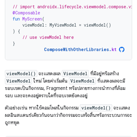
// import androidx.lifecycle.viewmodel.compose.vie
@Composable
fun
MyScreen
(
viewModel
:
MyViewModel
=
viewModel
()
)
{
// use viewModel here
}
ComposeWithOtherLibraries
.
kt
viewModel()
จะแสดงผล
ViewModel
ที่มีอยู่หรือสร้าง
ViewModel
ใหม่ โดยค่าเริ่มต้น
ViewModel
ที่แสดงผลจะมี
ขอบเขตเป็นกิจกรรม, Fragment หรือปลายทางการนำทางที่ล้อม
รอบ และจะคงอยู่ตราบใดที่ขอบเขตยังคงอยู่
ตัวอย่างเช่น หากใช้คอมโพสในกิจกรรม
viewModel()
จะแสดง
ผลอินสแตนซ์เดียวกันจนกว่ากิจกรรมจะเสร็จสิ้นหรือกระบวนการจะ
ถูกหยุด