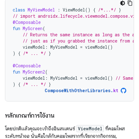
class
MyViewModel
:
ViewModel
()
{
/*...*/
}
// import androidx.lifecycle.viewmodel.compose.vie
@Composable
fun
MyScreen
(
// Returns the same instance as long as the ac
// just as if you grabbed the instance from an
viewModel
:
MyViewModel
=
viewModel
()
)
{
/* ... */
}
@Composable
fun
MyScreen2
(
viewModel
:
MyViewModel
=
viewModel
()
// Same i
)
{
/* ... */
}
ComposeWithOtherLibraries
.
kt
หลักเกณฑ์การใช้งาน
โดยปกติแล้วคุณจะเข้าถึงอินสแตนซ์
ViewModel
ที่คอมโพส
ระดับหน้าจอ
นั่นคือใกล้กับคอมโพสรากที่เรียกจากกิจกรรม,