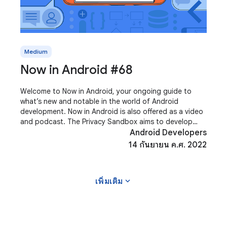
Medium
Now in Android #68
Welcome to Now in Android, your ongoing guide to
what’s new and notable in the world of Android
development. Now in Android is also offered as a video
and podcast. The Privacy Sandbox aims to develop
new technologies that improve user privacy and
Android Developers
14 กันยายน ค.ศ. 2022
expand_more
เพิ่มเติม