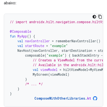
abaixo:
// import androidx.hilt.navigation.compose.hiltVie
@Composable
fun
MyApp
()
{
val
navController
=
rememberNavController
()
val
startRoute
=
"example"
NavHost
(
navController
,
startDestination
=
star
composable
(
"example"
)
{
backStackEntry
-
// Creates a ViewModel from the curren
// Available in the androidx.hilt:hilt
val
viewModel
=
hiltViewModel<MyViewMo
MyScreen
(
viewModel
)
}
/* ... */
}
}
ComposeWithOtherLibraries
.
kt