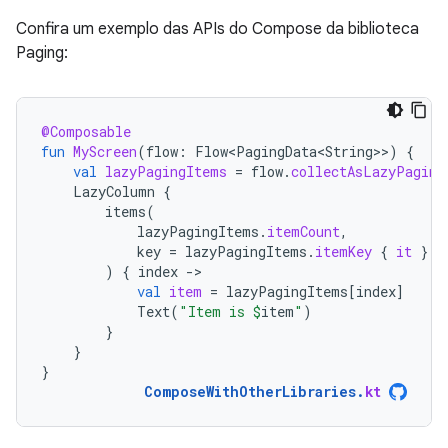
Confira um exemplo das APIs do Compose da biblioteca
Paging:
@Composable
fun
MyScreen
(
flow
:
Flow<PagingData<String>
>
)
{
val
lazyPagingItems
=
flow
.
collectAsLazyPaging
LazyColumn
{
items
(
lazyPagingItems
.
itemCount
,
key
=
lazyPagingItems
.
itemKey
{
it
}
)
{
index
-
val
item
=
lazyPagingItems
[
index
]
Text
(
"Item is 
$
item
"
)
}
}
}
ComposeWithOtherLibraries
.
kt