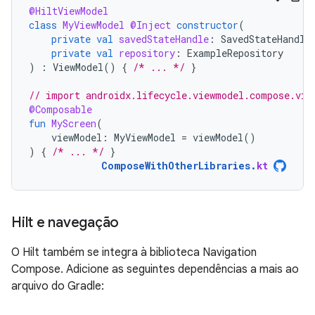
@HiltViewModel
class
MyViewModel
@Inject
constructor
(
private
val
savedStateHandle
:
SavedStateHandle
private
val
repository
:
ExampleRepository
)
:
ViewModel
()
{
/* ... */
}
// import androidx.lifecycle.viewmodel.compose.vie
@Composable
fun
MyScreen
(
viewModel
:
MyViewModel
=
viewModel
()
)
{
/* ... */
}
ComposeWithOtherLibraries
.
kt
Hilt e navegação
O Hilt também se integra à biblioteca Navigation
Compose. Adicione as seguintes dependências a mais ao
arquivo do Gradle: