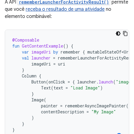
A API
rememberLauncherForActivityResult()
permite
que você
receba o resultado de uma atividade
no
elemento combinável:
@Composable
fun
GetContentExample
()
{
var
imageUri
by
remember
{
mutableStateOf<Uri?
val
launcher
=
rememberLauncherForActivityResu
imageUri
=
uri
}
Column
{
Button
(
onClick
=
{
launcher
.
launch
(
"image/
Text
(
text
=
"Load Image"
)
}
Image
(
painter
=
rememberAsyncImagePainter
(
im
contentDescription
=
"My Image"
)
}
}