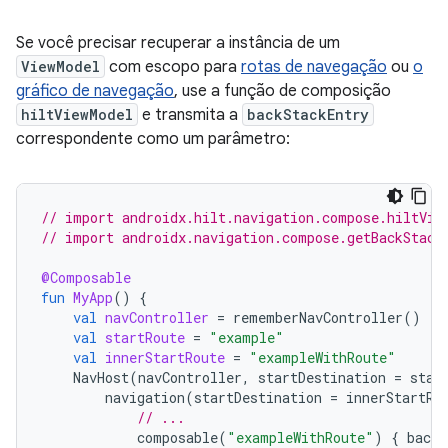
Se você precisar recuperar a instância de um
ViewModel
com escopo para
rotas de navegação
ou
o
gráfico de navegação
, use a função de composição
hiltViewModel
e transmita a
backStackEntry
correspondente como um parâmetro:
// import androidx.hilt.navigation.compose.hiltVie
// import androidx.navigation.compose.getBackStack
@Composable
fun
MyApp
()
{
val
navController
=
rememberNavController
()
val
startRoute
=
"example"
val
innerStartRoute
=
"exampleWithRoute"
NavHost
(
navController
,
startDestination
=
star
navigation
(
startDestination
=
innerStartRo
// ...
composable
(
"exampleWithRoute"
)
{
backS