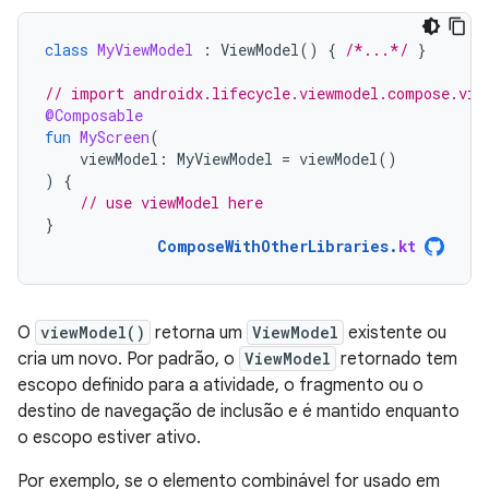
class
MyViewModel
:
ViewModel
()
{
/*...*/
}
// import androidx.lifecycle.viewmodel.compose.vie
@Composable
fun
MyScreen
(
viewModel
:
MyViewModel
=
viewModel
()
)
{
// use viewModel here
}
ComposeWithOtherLibraries
.
kt
O
viewModel()
retorna um
ViewModel
existente ou
cria um novo. Por padrão, o
ViewModel
retornado tem
escopo definido para a atividade, o fragmento ou o
destino de navegação de inclusão e é mantido enquanto
o escopo estiver ativo.
Por exemplo, se o elemento combinável for usado em