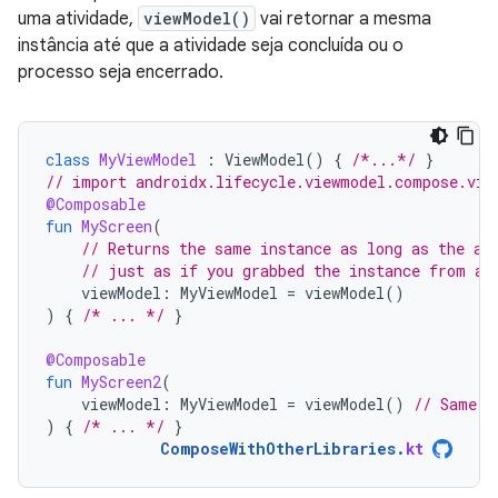
uma atividade,
viewModel()
vai retornar a mesma
instância até que a atividade seja concluída ou o
processo seja encerrado.
class
MyViewModel
:
ViewModel
()
{
/*...*/
}
// import androidx.lifecycle.viewmodel.compose.vie
@Composable
fun
MyScreen
(
// Returns the same instance as long as the ac
// just as if you grabbed the instance from an
viewModel
:
MyViewModel
=
viewModel
()
)
{
/* ... */
}
@Composable
fun
MyScreen2
(
viewModel
:
MyViewModel
=
viewModel
()
// Same i
)
{
/* ... */
}
ComposeWithOtherLibraries
.
kt