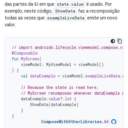
das partes da IU em que
state.value
é usado. Por
exemplo, neste código,
ShowData
faz a recomposição
todas as vezes que
exampleLiveData
emite um novo
valor.
// import androidx.lifecycle.viewmodel.compose.vie
@Composable
fun
MyScreen
(
viewModel
:
MyViewModel
=
viewModel
()
)
{
val
dataExample
=
viewModel
.
exampleLiveData
.
ob
// Because the state is read here,
// MyScreen recomposes whenever dataExample ch
dataExample
.
value
?.
let
{
ShowData
(
dataExample
)
}
}
ComposeWithOtherLibraries
.
kt