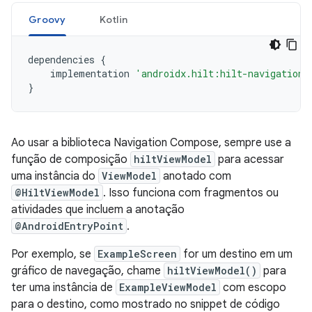
Groovy
Kotlin
dependencies
{
implementation
'androidx.hilt:hilt-navigation-
}
Ao usar a biblioteca Navigation Compose, sempre use a
função de composição
hiltViewModel
para acessar
uma instância do
ViewModel
anotado com
@HiltViewModel
. Isso funciona com fragmentos ou
atividades que incluem a anotação
@AndroidEntryPoint
.
Por exemplo, se
ExampleScreen
for um destino em um
gráfico de navegação, chame
hiltViewModel()
para
ter uma instância de
ExampleViewModel
com escopo
para o destino, como mostrado no snippet de código