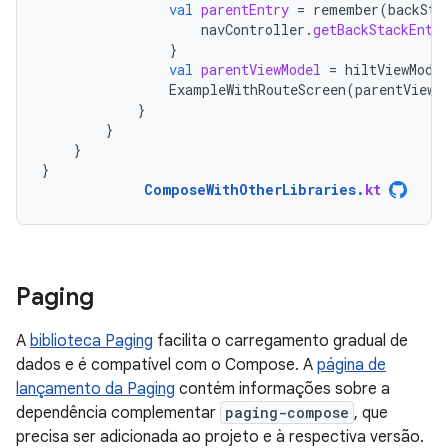
val
parentEntry
=
remember
(
backSta
navController
.
getBackStackEntr
}
val
parentViewModel
=
hiltViewMode
ExampleWithRouteScreen
(
parentViewM
}
}
}
}
ComposeWithOtherLibraries
.
kt
Paging
A
biblioteca Paging
facilita o carregamento gradual de
dados e é compatível com o Compose. A
página de
lançamento da Paging
contém informações sobre a
dependência complementar
paging-compose
, que
precisa ser adicionada ao projeto e à respectiva versão.