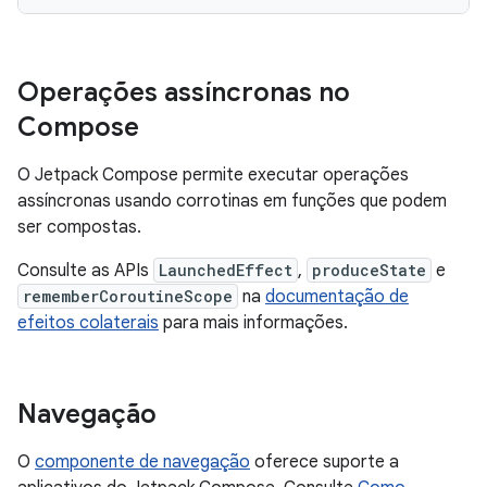
Operações assíncronas no
Compose
O Jetpack Compose permite executar operações
assíncronas usando corrotinas em funções que podem
ser compostas.
Consulte as APIs
LaunchedEffect
,
produceState
e
rememberCoroutineScope
na
documentação de
efeitos colaterais
para mais informações.
Navegação
O
componente de navegação
oferece suporte a