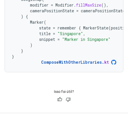
modifier
=
Modifier
.
fillMaxSize
(),
cameraPositionState
=
cameraPositionState
)
{
Marker
(
state
=
remember
{
MarkerState
(
positio
title
=
"Singapore"
,
snippet
=
"Marker in Singapore"
)
}
}
ComposeWithOtherLibraries
.
kt
Isso foi útil?