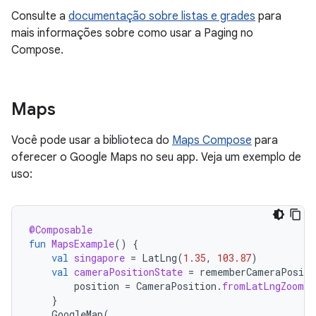
Consulte a
documentação sobre listas e grades
para
mais informações sobre como usar a Paging no
Compose.
Maps
Você pode usar a biblioteca do
Maps Compose
para
oferecer o Google Maps no seu app. Veja um exemplo de
uso:
@Composable
fun
MapsExample
()
{
val
singapore
=
LatLng
(
1.35
,
103.87
)
val
cameraPositionState
=
rememberCameraPositi
position
=
CameraPosition
.
fromLatLngZoom
(
s
}
GoogleMap
(