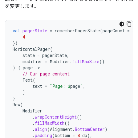
を変更します。
val
pagerState
=
rememberPagerState
(
pageCount
=
{
4
})
HorizontalPager
(
state
=
pagerState
,
modifier
=
Modifier
.
fillMaxSize
()
)
{
page
-
// Our page content
Text
(
text
=
"Page: 
$
page
"
,
)
}
Row
(
Modifier
.
wrapContentHeight
()
.
fillMaxWidth
()
.
align
(
Alignment
.
BottomCenter
)
.
padding
(
bottom
=
8.
dp
),