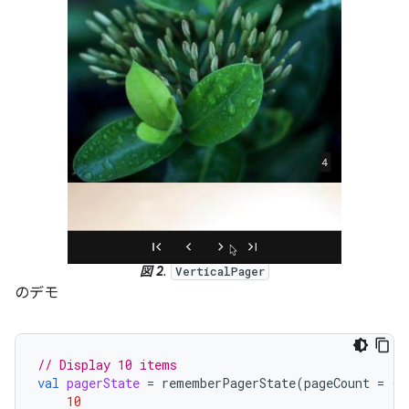
図 2
.
VerticalPager
のデモ
// Display 10 items
val
pagerState
=
rememberPagerState
(
pageCount
=
{
10