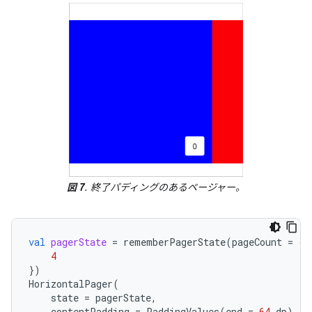
図 7
. 終了パディングのあるページャー。
val
pagerState
=
rememberPagerState
(
pageCount
=
{
4
})
HorizontalPager
(
state
=
pagerState
,
contentPadding
=
PaddingValues
(
end
=
64.
dp
),