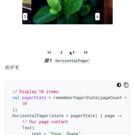
図 1
.
HorizontalPager
のデモ
// Display 10 items
val
pagerState
=
rememberPagerState
(
pageCount
=
{
10
})
HorizontalPager
(
state
=
pagerState
)
{
page
-
// Our page content
Text
(
text
=
"Page: 
$
page
"
,