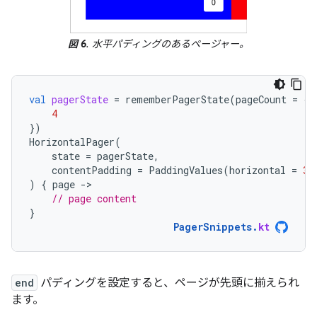
図 6
. 水平パディングのあるページャー。
val
pagerState
=
rememberPagerState
(
pageCount
=
{
4
})
HorizontalPager
(
state
=
pagerState
,
contentPadding
=
PaddingValues
(
horizontal
=
32
)
{
page
-
// page content
}
PagerSnippets
.
kt
end
パディングを設定すると、ページが先頭に揃えられ
ます。