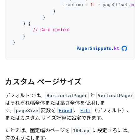
fraction
=
1f
-
pageOffset
.
coe
)
}
)
{
// Card content
}
}
PagerSnippets
.
kt
カスタム ページサイズ
デフォルトでは、
HorizontalPager
と
VerticalPager
はそれぞれ幅全体または高さ全体を使用しま
す。
pageSize
変数を
Fixed
、
Fill
（デフォルト）、
またはカスタム サイズ計算に設定できます。
たとえば、固定幅のページを
100.dp
に設定するには、
次のようにします。