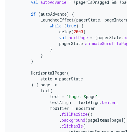
val
autoAdvance
=
!
pagerIsDragged
 && 
!
page
if
(
autoAdvance
)
{
LaunchedEffect
(
pagerState
,
pageInterac
while
(
true
)
{
delay
(
2000
)
val
nextPage
=
(
pagerState
.
cur
pagerState
.
animateScrollToPage
}
}
}
HorizontalPager
(
state
=
pagerState
)
{
page
-
Text
(
text
=
"Page: 
$
page
"
,
textAlign
=
TextAlign
.
Center
,
modifier
=
modifier
.
fillMaxSize
()
.
background
(
pageItems
[
page
]
)
.
clickable
(
interactionSource
=
pageIn