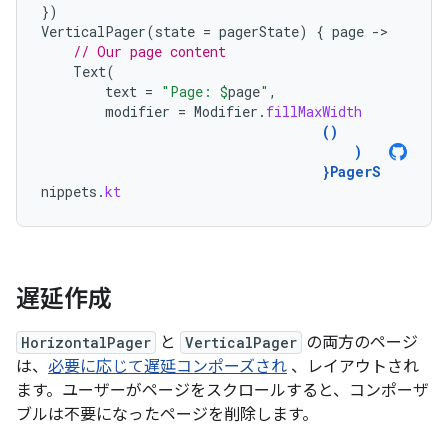
})
VerticalPager
(
state
=
pagerState
)
{
page
-
// Our page content
Text
(
text
=
"Page: 
$
page
"
,
modifier
=
Modifier
.
fillMaxWidth
()
)
}
PagerS
nippets
.
kt
遅延作成
HorizontalPager
と
VerticalPager
の両方のページ
は、
必要に応じて遅延コンポーズされ
、レイアウトされ
ます。ユーザーがページをスクロールすると、コンポーザ
ブルは不要になったページを削除します。