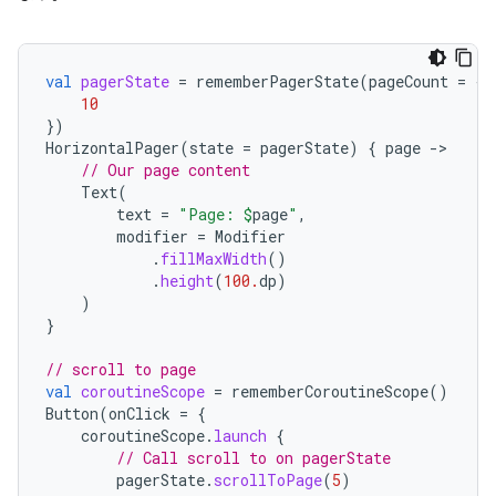
val
pagerState
=
rememberPagerState
(
pageCount
=
{
10
})
HorizontalPager
(
state
=
pagerState
)
{
page
-
// Our page content
Text
(
text
=
"Page: 
$
page
"
,
modifier
=
Modifier
.
fillMaxWidth
()
.
height
(
100.
dp
)
)
}
// scroll to page
val
coroutineScope
=
rememberCoroutineScope
()
Button
(
onClick
=
{
coroutineScope
.
launch
{
// Call scroll to on pagerState
pagerState
.
scrollToPage
(
5
)