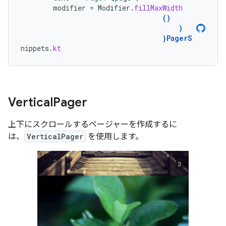
modifier
=
Modifier
.
fillMaxWidth
()
)
}
PagerS
nippets
.
kt
Vertical
Pager
上下にスクロールするページャーを作成するに
は、
VerticalPager
を使用します。