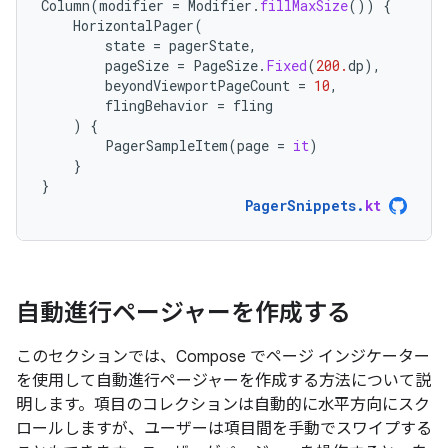
Column
(
modifier
=
Modifier
.
fillMaxSize
())
{
HorizontalPager
(
state
=
pagerState
,
pageSize
=
PageSize
.
Fixed
(
200.
dp
),
beyondViewportPageCount
=
10
,
flingBehavior
=
fling
)
{
PagerSampleItem
(
page
=
it
)
}
}
PagerSnippets
.
kt
自動進行ページャーを作成する
このセクションでは、Compose でページ インジケーター
を使用して自動進行ページャーを作成する方法について説
明します。項目のコレクションは自動的に水平方向にスク
ロールしますが、ユーザーは項目間を手動でスワイプする