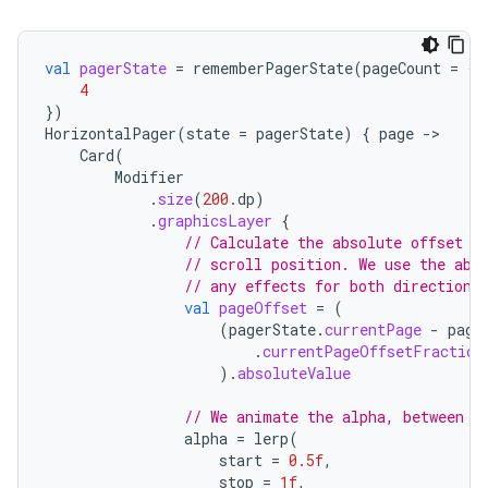
val
pagerState
=
rememberPagerState
(
pageCount
=
{
4
})
HorizontalPager
(
state
=
pagerState
)
{
page
-
Card
(
Modifier
.
size
(
200.
dp
)
.
graphicsLayer
{
// Calculate the absolute offset f
// scroll position. We use the abs
// any effects for both directions
val
pageOffset
=
(
(
pagerState
.
currentPage
-
page
.
currentPageOffsetFraction
).
absoluteValue
// We animate the alpha, between 5
alpha
=
lerp
(
start
=
0.5f
,
stop
=
1f
,