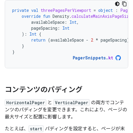
private
val
threePagesPerViewport
=
object
:
PageS
override
fun
Density
.
calculateMainAxisPageSize
availableSpace
:
Int
,
pageSpacing
:
Int
):
Int
{
return
(
availableSpace
-
2
*
pageSpacing
)
}
}
PagerSnippets
.
kt
コンテンツのパディング
HorizontalPager
と
VerticalPager
の両方でコンテ
ンツのパディングを変更できます。これにより、ページの
最大サイズと配置に影響します。
たとえば、
start
パディングを設定すると、ページが末