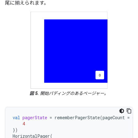
尾に揃えられます。
図 5
. 開始パディングのあるページャー。
val
pagerState
=
rememberPagerState
(
pageCount
=
{
4
})
HorizontalPager
(