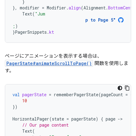
}
},
modifier
=
Modifier
.
align
(
Alignment
.
BottomCente
Text
(
"Jum
p to Page 5"
;
)
}
PagerSnippets
.
kt
ページにアニメーションを表示する場合は、
PagerState#animateScrollToPage()
関数を使用しま
す。
val
pagerState
=
rememberPagerState
(
pageCount
=
{
10
})
HorizontalPager
(
state
=
pagerState
)
{
page
-
// Our page content
Text
(