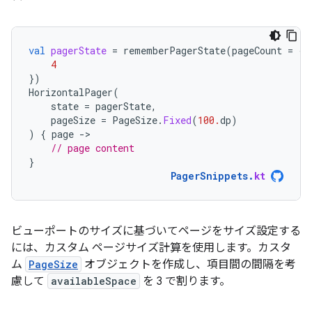
val
pagerState
=
rememberPagerState
(
pageCount
=
{
4
})
HorizontalPager
(
state
=
pagerState
,
pageSize
=
PageSize
.
Fixed
(
100.
dp
)
)
{
page
-
// page content
}
PagerSnippets
.
kt
ビューポートのサイズに基づいてページをサイズ設定する
には、カスタム ページサイズ計算を使用します。カスタ
ム
PageSize
オブジェクトを作成し、項目間の間隔を考
慮して
availableSpace
を 3 で割ります。