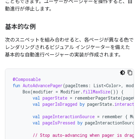
こともできます。ユーザーがページャーを操作すると、自
動進行が停止します。
基本的な例
次のスニペットを組み合わせると、各ページが異なる色で
レンダリングされるビジュアル インジケーターを備えた
基本的な自動進行ページャーの実装が作成されます。
@Composable
fun
AutoAdvancePager
(
pageItems
:
List<Color>
,
modif
Box
(
modifier
=
Modifier
.
fillMaxSize
())
{
val
pagerState
=
rememberPagerState
(
pageCo
val
pagerIsDragged
by
pagerState
.
interacti
val
pageInteractionSource
=
remember
{
Mut
val
pageIsPressed
by
pageInteractionSource
// Stop auto-advancing when pager is dragg