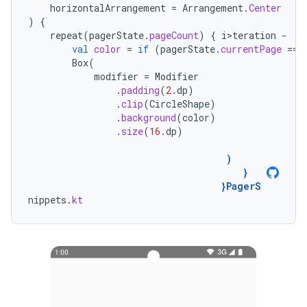
horizontalArrangement
=
Arrangement
.
Center
)
{
repeat
(
pagerState
.
pageCount
)
{
i>teration
-
val
color
=
if
(
pagerState
.
currentPage
==
Box
(
modifier
=
Modifier
.
padding
(
2.
dp
)
.
clip
(
CircleShape
)
.
background
(
color
)
.
size
(
16.
dp
)
)
}
}
PagerS
nippets
.
kt