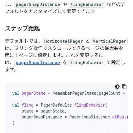
し、
pagerSnapDistance
や
flingBehavior
などのデ
フォルトをカスタマイズして変更できます。
スナップ距離
デフォルトでは、
HorizontalPager
と
VerticalPager
は、フリング操作でスクロールできるページの最大数を一
度に 1 ページに設定します。これを変更するに
は、
pagerSnapDistance
を
flingBehavior
で設定し
ます。
val
pagerState
=
rememberPagerState
(
pageCount
=
{
val
fling
=
PagerDefaults
.
flingBehavior
(
state
=
pagerState
,
pagerSnapDistance
=
PagerSnapDistance
.
atMost
(
1
)