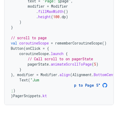
text
=
"Page: 
$
page
"
,
modifier
=
Modifier
.
fillMaxWidth
()
.
height
(
100.
dp
)
)
}
// scroll to page
val
coroutineScope
=
rememberCoroutineScope
()
Button
(
onClick
=
{
coroutineScope
.
launch
{
// Call scroll to on pagerState
pagerState
.
animateScrollToPage
(
5
)
}
},
modifier
=
Modifier
.
align
(
Alignment
.
BottomCente
Text
(
"Jum
p to Page 5"
;
)
}
PagerSnippets
.
kt