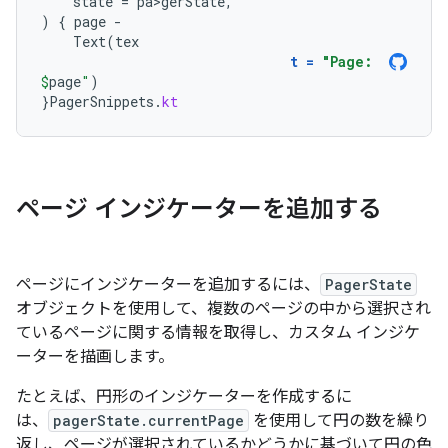
state
=
pa>gerState
,
)
{
page
-
Text
(
tex
t
=
"Page: 
$
page
"
)
}
PagerSnippets
.
kt
ページ インジケーターを追加する
ページにインジケーターを追加するには、
PagerState
オブジェクトを使用して、複数のページの中から選択され
ているページに関する情報を取得し、カスタム インジケ
ーターを描画します。
たとえば、円形のインジケーターを作成するに
は、
pagerState.currentPage
を使用して円の数を繰り
返し、ページが選択されているかどうかに基づいて円の色