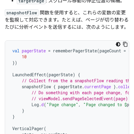
targetPage
: スクロール移動の停止位置の候補。
snapshotFlow
関数を使用すると、これらの変数の変更
を監視して対応できます。たとえば、ページが切り替わる
たびに分析イベントを送信するには、次のようにします。
val
pagerState
=
rememberPagerState
(
pageCount
=
{
10
})
LaunchedEffect
(
pagerState
)
{
// Collect from the a snapshotFlow reading the
snapshotFlow
{
pagerState
.
currentPage
}.
collec
// Do something with each page change, for
// viewModel.sendPageSelectedEvent(page)
Log
.
d
(
"Page change"
,
"Page changed to 
$
pag
}
}
VerticalPager
(