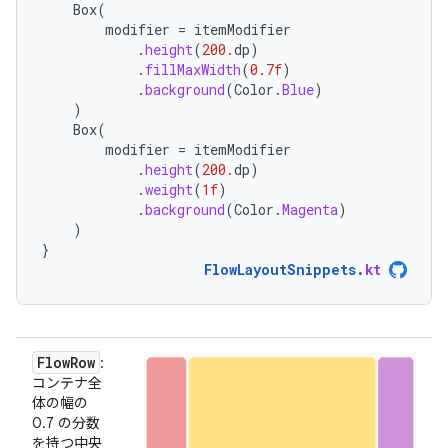
Box
(
modifier
=
itemModifier
.
height
(
200.
dp
)
.
fillMaxWidth
(
0.7f
)
.
background
(
Color
.
Blue
)
)
Box
(
modifier
=
itemModifier
.
height
(
200.
dp
)
.
weight
(
1f
)
.
background
(
Color
.
Magenta
)
)
}
FlowLayoutSnippets
.
kt
FlowRow
:
コンテナ全
体の幅の
0.7 の分数
を持つ中央