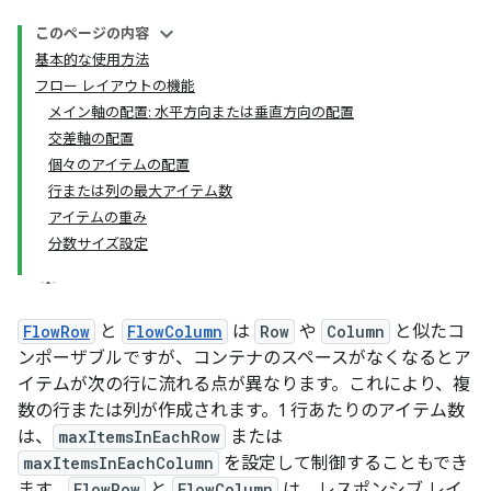
このページの内容
基本的な使用方法
フロー レイアウトの機能
メイン軸の配置: 水平方向または垂直方向の配置
交差軸の配置
個々のアイテムの配置
行または列の最大アイテム数
アイテムの重み
分数サイズ設定
FlowRow
と
FlowColumn
は
Row
や
Column
と似たコ
ンポーザブルですが、コンテナのスペースがなくなるとア
イテムが次の行に流れる点が異なります。これにより、複
数の行または列が作成されます。1 行あたりのアイテム数
は、
maxItemsInEachRow
または
maxItemsInEachColumn
を設定して制御することもでき
ます。
FlowRow
と
FlowColumn
は、レスポンシブ レイ