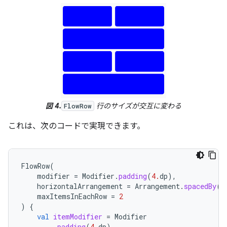
図 4.
行のサイズが交互に変わる
FlowRow
これは、次のコードで実現できます。
FlowRow
(
modifier
=
Modifier
.
padding
(
4.
dp
),
horizontalArrangement
=
Arrangement
.
spacedBy
(
4
maxItemsInEachRow
=
2
)
{
val
itemModifier
=
Modifier
.
padding
(
4.
dp
)