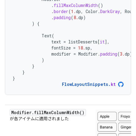
.
fillMaxColumnWidth
()
.
border
(
1.
dp
,
Color
.
DarkGray
,
Roun
.
padding
(
8.
dp
)
)
{
Text
(
text
=
listDesserts
[
it
]
,
fontSize
=
18.
sp
,
modifier
=
Modifier
.
padding
(
3.
dp
)
)
}
}
}
FlowLayoutSnippets
.
kt
Modifier.fillMaxColumnWidth()
が各アイテムに適用されました