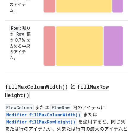
のアイテ
ム。
Row
: 残り
Row
の
幅
の 0.7% を
占める中央
のアイテ
ム。
fill
Max
Column
Width(
)
と
fill
Max
Row
Height(
)
FlowColumn
または
FlowRow
内のアイテムに
Modifier.fillMaxColumnWidth()
または
Modifier.fillMaxRowHeight()
を適用すると、同じ列
または行のアイテムが、列または行内の最大のアイテムと