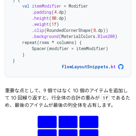
val
itemModifier
=
Modifier
.
padding
(
4.
dp
)
.
height
(
80.
dp
)
.
weight
(
1f
)
.
clip
(
RoundedCornerShape
(
8.
dp
))
.
background
(
MaterialColors
.
Blue200
)
repeat
(
rows
*
columns
)
{
Spacer
(
modifier
=
itemModifier
)
}
}
FlowLayoutSnippets
.
kt
重要な点として、9 個ではなく 10 個のアイテムを追加し
て 10 回繰り返すと、行全体の合計の重みが
1f
であるた
め、最後のアイテムが最後の列全体を占有します。