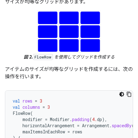
サイズが均等なグリッドがあります。
図 2.
を使用してグリッドを作成する
FlowRow
アイテムのサイズが均等なグリッドを作成するには、次の
操作を行います。
val
rows
=
3
val
columns
=
3
FlowRow
(
modifier
=
Modifier
.
padding
(
4.
dp
),
horizontalArrangement
=
Arrangement
.
spacedBy
(
4
maxItemsInEachRow
=
rows
)
{