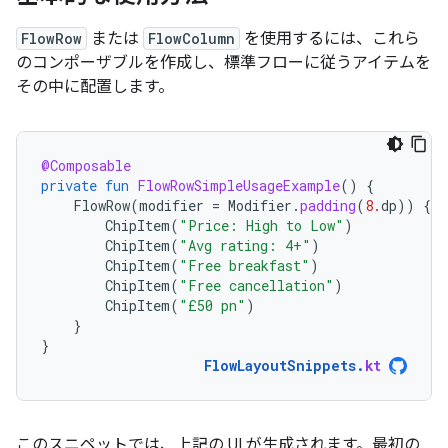
FlowRow
または
FlowColumn
を使用するには、これら
のコンポーザブルを作成し、標準フローに従うアイテムを
その中に配置します。
@Composable
private
fun
FlowRowSimpleUsageExample
()
{
FlowRow
(
modifier
=
Modifier
.
padding
(
8.
dp
))
{
ChipItem
(
"Price: High to Low"
)
ChipItem
(
"Avg rating: 4+"
)
ChipItem
(
"Free breakfast"
)
ChipItem
(
"Free cancellation"
)
ChipItem
(
"£50 pn"
)
}
}
FlowLayoutSnippets
.
kt
このスニペットでは、上記の UI が生成されます。最初の