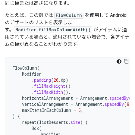
同じ幅または高さになります。
たとえば、この例では
FlowColumn
を使用して Android
のデザートのリストを表示しま
す。
Modifier.fillMaxColumnWidth()
がアイテムに適
用されている場合と、適用されていない場合で、各アイテ
ムの幅が異なることがわかります。
FlowColumn
(
Modifier
.
padding
(
20.
dp
)
.
fillMaxHeight
()
.
fillMaxWidth
(),
horizontalArrangement
=
Arrangement
.
spacedBy
(
8
verticalArrangement
=
Arrangement
.
spacedBy
(
8.
d
maxItemsInEachColumn
=
5
,
)
{
repeat
(
listDesserts
.
size
)
{
Box
(
Modifier