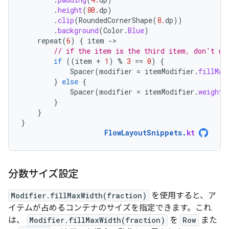
.
height
(
80.
dp
)
.
clip
(
RoundedCornerShape
(
8.
dp
))
.
background
(
Color
.
Blue
)
repeat
(
6
)
{
item
-
// if the item is the third item, don't us
if
((
item
+
1
)
%
3
==
0
)
{
Spacer
(
modifier
=
itemModifier
.
fillMax
}
else
{
Spacer
(
modifier
=
itemModifier
.
weight
(
}
}
}
FlowLayoutSnippets
.
kt
分数サイズ設定
Modifier.fillMaxWidth(fraction)
を使用すると、ア
イテムが占めるコンテナのサイズを指定できます。これ
は、
Modifier.fillMaxWidth(fraction)
を
Row
また