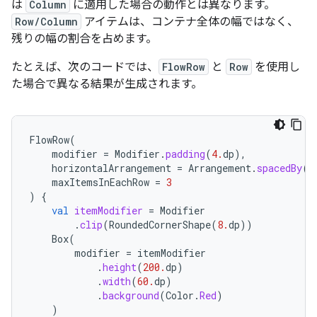
は
Column
に適用した場合の動作とは異なります。
Row/Column
アイテムは、コンテナ全体の幅ではなく、
残りの幅の割合を占めます。
たとえば、次のコードでは、
FlowRow
と
Row
を使用し
た場合で異なる結果が生成されます。
FlowRow
(
modifier
=
Modifier
.
padding
(
4.
dp
),
horizontalArrangement
=
Arrangement
.
spacedBy
(
4
maxItemsInEachRow
=
3
)
{
val
itemModifier
=
Modifier
.
clip
(
RoundedCornerShape
(
8.
dp
))
Box
(
modifier
=
itemModifier
.
height
(
200.
dp
)
.
width
(
60.
dp
)
.
background
(
Color
.
Red
)
)