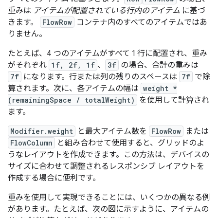
重みは
アイテムが配置されている行内のアイテム
に基づ
きます。
FlowRow
コンテナ内のすべてのアイテムではあ
りません。
たとえば、4 つのアイテムがすべて 1 行に配置され、重み
がそれぞれ
1f, 2f, 1f
、
3f
の場合、合計の重みは
7f
になります。行または列の残りのスペースは
7f
で除
算されます。次に、各アイテムの幅は
weight *
(remainingSpace / totalWeight)
を使用して計算され
ます。
Modifier.weight
と最大アイテム数を
FlowRow
または
FlowColumn
と組み合わせて使用すると、グリッドのよ
うなレイアウトを作成できます。この方法は、デバイスの
サイズに合わせて調整されるレスポンシブ レイアウトを
作成する場合に便利です。
重みを使用して実現できることには、いくつかの異なる例
があります。たとえば、次の図に示すように、アイテムの