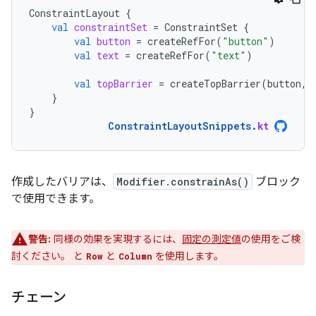
ConstraintLayout
{
val
constraintSet
=
ConstraintSet
{
val
button
=
createRefFor
(
"button"
)
val
text
=
createRefFor
(
"text"
)
val
topBarrier
=
createTopBarrier
(
button
,
}
}
ConstraintLayoutSnippets
.
kt
作成したバリアは、
Modifier.constrainAs()
ブロック
で使用できます。
警告:
同様の効果を実現するには、
固定の測定値
の使用をご検
討ください。 と
と
を使用します。
Row
Column
チェーン