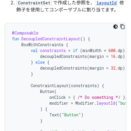
ConstraintSet
で作成した参照を、
layoutId
修
飾子を使用してコンポーザブルに割り当てます。
@Composable
fun
DecoupledConstraintLayout
()
{
BoxWithConstraints
{
val
constraints
=
if
(
minWidth
 < 
600.
dp
)
{
decoupledConstraints
(
margin
=
16.
dp
)
/
}
else
{
decoupledConstraints
(
margin
=
32.
dp
)
/
}
ConstraintLayout
(
constraints
)
{
Button
(
onClick
=
{
/* Do something */
},
modifier
=
Modifier
.
layoutId
(
"butt
)
{
Text
(
"Button"
)
}