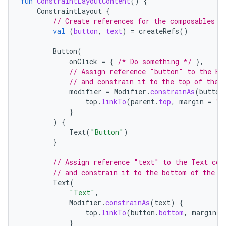
fun
ConstraintLayoutContent
()
{
ConstraintLayout
{
// Create references for the composables t
val
(
button
,
text
)
=
createRefs
()
Button
(
onClick
=
{
/* Do something */
},
// Assign reference "button" to the Bu
// and constrain it to the top of the 
modifier
=
Modifier
.
constrainAs
(
button
top
.
linkTo
(
parent
.
top
,
margin
=
16
}
)
{
Text
(
"Button"
)
}
// Assign reference "text" to the Text com
// and constrain it to the bottom of the B
Text
(
"Text"
,
Modifier
.
constrainAs
(
text
)
{
top
.
linkTo
(
button
.
bottom
,
margin
=
}