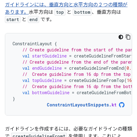
ガイドラインには、垂直方向と水平方向の 2 つの種類が
あります。
水平方向は
top
と
bottom
、垂直方向は
start
と
end
です。
ConstraintLayout
{
// Create guideline from the start of the pare
val
startGuideline
=
createGuidelineFromStart
(
// Create guideline from the end of the parent
val
endGuideline
=
createGuidelineFromEnd
(
0.1f
//  Create guideline from 16 dp from the top o
val
topGuideline
=
createGuidelineFromTop
(
16.
d
//  Create guideline from 16 dp from the botto
val
bottomGuideline
=
createGuidelineFromBotto
}
ConstraintLayoutSnippets
.
kt
ガイドラインを作成するには、必要なガイドラインの種類
で
createGuidelineFrom*
を使用します。これによ