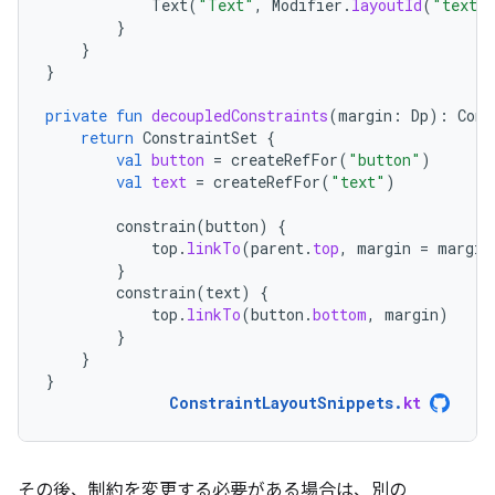
Text
(
"Text"
,
Modifier
.
layoutId
(
"text"
}
}
}
private
fun
decoupledConstraints
(
margin
:
Dp
):
Cons
return
ConstraintSet
{
val
button
=
createRefFor
(
"button"
)
val
text
=
createRefFor
(
"text"
)
constrain
(
button
)
{
top
.
linkTo
(
parent
.
top
,
margin
=
margin
}
constrain
(
text
)
{
top
.
linkTo
(
button
.
bottom
,
margin
)
}
}
}
ConstraintLayoutSnippets
.
kt
その後、制約を変更する必要がある場合は、別の