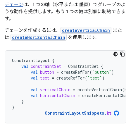
チェーン
は、1 つの軸（水平または 垂直）でグループのよ
うな動作を提供します。もう 1 つの軸は別個に制約できま
す。
チェーンを作成するには、
createVerticalChain
また
は
createHorizontalChain
を使用します。
ConstraintLayout
{
val
constraintSet
=
ConstraintSet
{
val
button
=
createRefFor
(
"button"
)
val
text
=
createRefFor
(
"text"
)
val
verticalChain
=
createVerticalChain
(
bu
val
horizontalChain
=
createHorizontalChai
}
}
ConstraintLayoutSnippets
.
kt