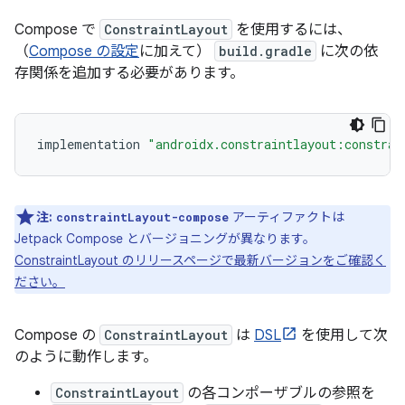
Compose で
ConstraintLayout
を使用するには、
（
Compose の設定
に加えて）
build.gradle
に次の依
存関係を追加する必要があります。
implementation
"androidx.constraintlayout:constrai
注:
アーティファクトは
constraintLayout-compose
Jetpack Compose とバージョニングが異なります。
ConstraintLayout のリリースページで最新バージョンをご確認く
ださい。
Compose の
ConstraintLayout
は
DSL
を使用して次
のように動作します。
ConstraintLayout
の各コンポーザブルの参照を