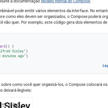
nsulte a documentação
Modelo mental do Compose
.
inável pode emitir vários elementos da interface. No entant
bre como eles devem ser organizados, o Compose poderá org
ê não quer. Por exemplo, este código gera dois elementos de
e
ard
()
{
Alfred Sisley"
)
3 minutes ago"
)
La
 sobre como você quer organizá-los, o Compose colocará os
s deixará ilegíveis: