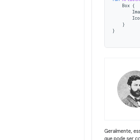
Box
{
Ima
Ico
}
}
Geralmente, ess
que pode ser c