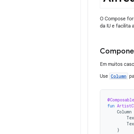
O Compose forn
da IU e facilita
Componen
Em muitos caso
Use
Column
pa
@Composabl
fun
ArtistC
Column
Tex
Tex
}