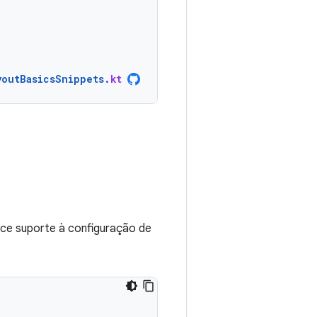
youtBasicsSnippets
.
kt
e suporte à configuração de