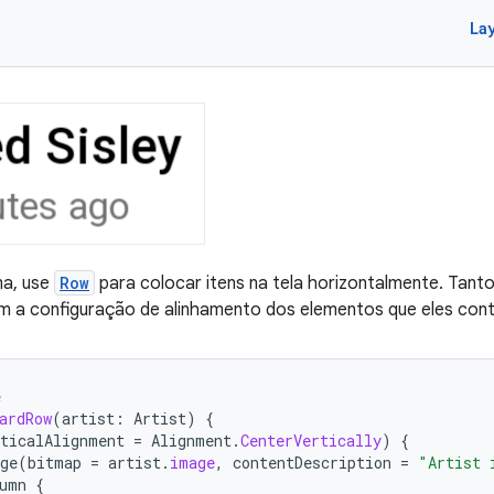
La
a, use
Row
para colocar itens na tela horizontalmente. Tant
m a configuração de alinhamento dos elementos que eles con
e
ardRow
(
artist
:
Artist
)
{
rticalAlignment
=
Alignment
.
CenterVertically
)
{
ge
(
bitmap
=
artist
.
image
,
contentDescription
=
"Artist 
umn
{