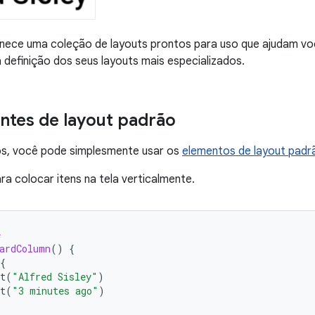
ece uma coleção de layouts prontos para uso que ajudam voc
 a definição dos seus layouts mais especializados.
tes de layout padrão
s, você pode simplesmente usar os
elementos de layout pad
ra colocar itens na tela verticalmente.
e
ardColumn
()
{
{
t
(
"Alfred Sisley"
)
t
(
"3 minutes ago"
)