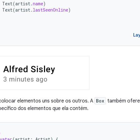
Text
(
artist
.
name
)
Text
(
artist
.
lastSeenOnline
)
La
colocar elementos uns sobre os outros. A
Box
também oferec
pecífico dos elementos que ela contém.
e
vatar
(
artist
:
Artist
)
{