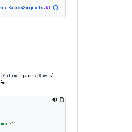
youtBasicsSnippets
.
kt
o
Column
quanto
Row
são
têm.
image"
)