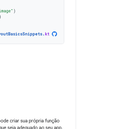
image"
)
)
youtBasicsSnippets
.
kt
ode criar sua própria função
que seja adequado ao seu app.