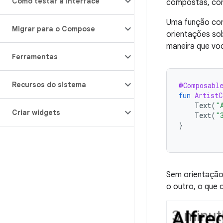
Como testar a interface
compostas, co
Uma função comb
Migrar para o Compose
orientações so
maneira que voc
Ferramentas
Recursos do sistema
@Composabl
fun
ArtistC
Text
(
"
Criar widgets
Text
(
"
}
Sem orientação
o outro, o que o