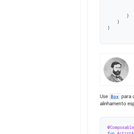
}
}
}
Use
Box
para 
alinhamento es
@Composabl
fun
ArtistA