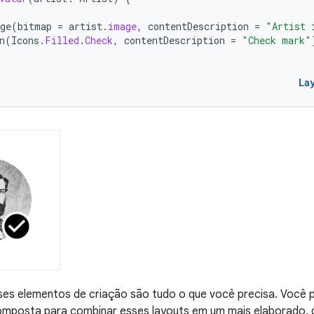
ge
(
bitmap
=
artist
.
image
,
contentDescription
=
"Artist 
n
(
Icons
.
Filled
.
Check
,
contentDescription
=
"Check mark"
La
es elementos de criação são tudo o que você precisa. Você p
omposta para combinar esses layouts em um mais elaborado, 