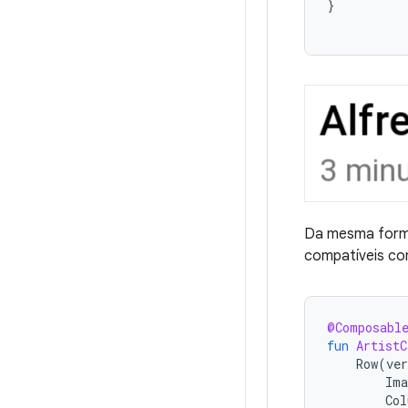
}
Da mesma form
compatíveis co
@Composabl
fun
ArtistC
Row
(
ve
Ima
Col