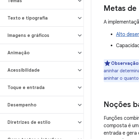
Temas
Metas de
Texto e tipografia
A implementaçã
Alto des
Imagens e gráficos
Capacidad
Animação
Observação
Acessibilidade
aninhar determin
aninhar o quanto
Toque e entrada
Noções b
Desempenho
Funções combin
Diretrizes de estilo
composta é um
entrada e gera 