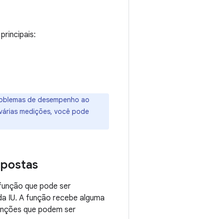
rincipais:
 problemas de desempenho ao
várias medições, você pode
mpostas
função que pode ser
da IU. A função recebe alguma
funções que podem ser