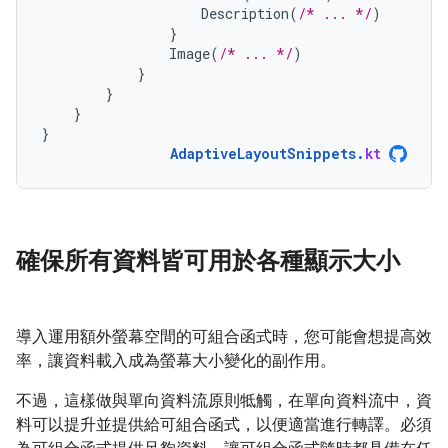
Description
(
/* ... */
)
}
Image
(
/* ... */
)
}
}
}
}
AdaptiveLayoutSnippets
.
kt
確保所有資料皆可用於各種顯示大小
導入運用額外螢幕空間的可組合函式時，您可能會想提高效
率，讓資料載入成為螢幕大小變化的副作用。
不過，這樣做與單向資料流原則牴觸，在單向資料流中，資
料可以提升並提供給可組合函式，以便適當進行轉譯。必須