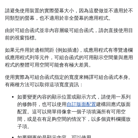
請避免使用裝置的實際螢幕大小，因為這麼做並不適用於不
同類型的螢幕，也不適用於非全螢幕的應用程式。
由於可組合函式並非內容層級可組合函式，請勿直接使用目
前的視窗指標。
如果元件用於邊框間距 (例如插邊)，或應用程式有導覽邊欄
或應用程式列等元件，可組合函式的可用顯示空間量與應用
程式的整體可用空間可能會有極大差異。
使用實際為可組合函式指定的寬度來轉譯可組合函式本身。
有兩種方法可以取得這項寬度資訊：
如要變更內容的顯示位置
或顯示方式
，請使用一系列
的修飾符，也可以使用
自訂版面配置
建構回應式版面
配置。這可以簡單得像拿一個子項填滿所有可用空
間，或是在有足夠空間的情況下，以多個資料欄擺放
子項。
如要變更的是顯示內容
，可以使用