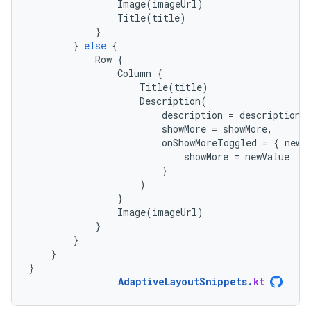
Image
(
imageUrl
)
Title
(
title
)
}
}
else
{
Row
{
Column
{
Title
(
title
)
Description
(
description
=
description
,
showMore
=
showMore
,
onShowMoreToggled
=
{
newV
showMore
=
newValue
}
)
}
Image
(
imageUrl
)
}
}
}
}
AdaptiveLayoutSnippets
.
kt