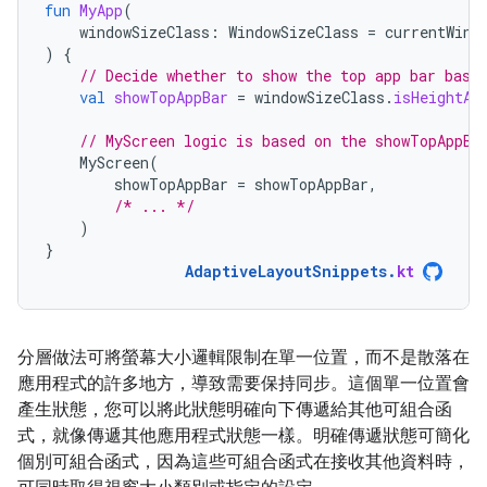
fun
MyApp
(
windowSizeClass
:
WindowSizeClass
=
currentWind
)
{
// Decide whether to show the top app bar base
val
showTopAppBar
=
windowSizeClass
.
isHeightAt
// MyScreen logic is based on the showTopAppBa
MyScreen
(
showTopAppBar
=
showTopAppBar
,
/* ... */
)
}
AdaptiveLayoutSnippets
.
kt
分層做法可將螢幕大小邏輯限制在單一位置，而不是散落在
應用程式的許多地方，導致需要保持同步。這個單一位置會
產生狀態，您可以將此狀態明確向下傳遞給其他可組合函
式，就像傳遞其他應用程式狀態一樣。明確傳遞狀態可簡化
個別可組合函式，因為這些可組合函式在接收其他資料時，