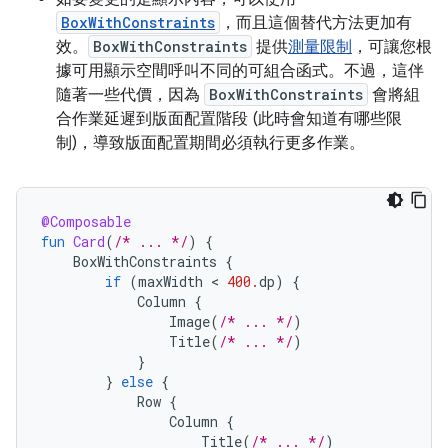
BoxWithConstraints
，而且這個替代方法更加有
效。
BoxWithConstraints
提供
測量限制
，可讓您根
據可用顯示空間呼叫不同的可組合函式。不過，這伴
隨著一些代價，因為
BoxWithConstraints
會將組
合作業延遲到版面配置階段 (此時會知道有哪些限
制)，導致版面配置期間必須執行更多作業。
@Composable
fun
Card
(
/* ... */
)
{
BoxWithConstraints
{
if
(
maxWidth
 < 
400.
dp
)
{
Column
{
Image
(
/* ... */
)
Title
(
/* ... */
)
}
}
else
{
Row
{
Column
{
Title
(
/* ... */
)