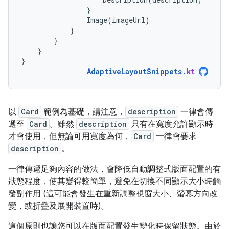
}
Image
(
imageUrl
)
}
}
}
}
AdaptiveLayoutSnippets
.
kt
以
Card
範例為基礎，請注意，
description
一律會傳
遞至
Card
。雖然
description
只有在寬度允許顯示時
才會使用，但無論可用寬度為何，
Card
一律會要求
description
。
一律傳遞足夠內容的做法，會降低自動調整式版面配置的有
狀態程度，使其變得較簡單，避免在切換不同顯示大小時觸
發副作用 (這可能會發生在重新調整視窗大小、螢幕方向改
變，或折疊及展開裝置時)。
這個原則也讓您可以在版面配置發生變化時保留狀態。由於