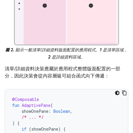
圖 2.
顯示一般清單/詳細資料版面配置的應用程式。
1
是清單區域，
2
是詳細資料區域。
清單/詳細資料決策應屬於應用程式整體版面配置的一部
分，因此決策會從內容層級可組合函式向下傳遞：
@Composable
fun
AdaptivePane
(
showOnePane
:
Boolean
,
/* ... */
)
{
if
(
showOnePane
)
{