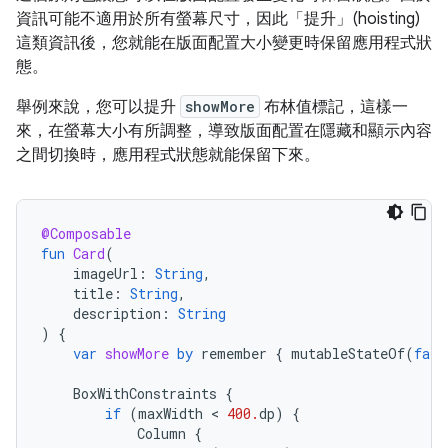
資訊可能不適用於所有螢幕尺寸，因此「提升」(hoisting)
這類資訊後，您就能在版面配置大小變更時保留應用程式狀
態。
舉例來說，您可以提升
showMore
布林值標記，這樣一
來，在螢幕大小有所調整，導致版面配置在隱藏和顯示內容
之間切換時，應用程式狀態就能保留下來。
@Composable
fun
Card
(
imageUrl
:
String
,
title
:
String
,
description
:
String
)
{
var
showMore
by
remember
{
mutableStateOf
(
fals
BoxWithConstraints
{
if
(
maxWidth
 < 
400.
dp
)
{
Column
{