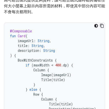
為可組合函式提供足夠資料，讓可組合函式隨時都具備在任
何大小螢幕上顯示內容所需的材料，即使其中部分內容可能
不會每次都用到。
@Composable
fun
Card
(
imageUrl
:
String
,
title
:
String
,
description
:
String
)
{
BoxWithConstraints
{
if
(
maxWidth
 < 
400.
dp
)
{
Column
{
Image
(
imageUrl
)
Title
(
title
)
}
}
else
{
Row
{
Column
{
Title
(
title
)
Description
(
description
)