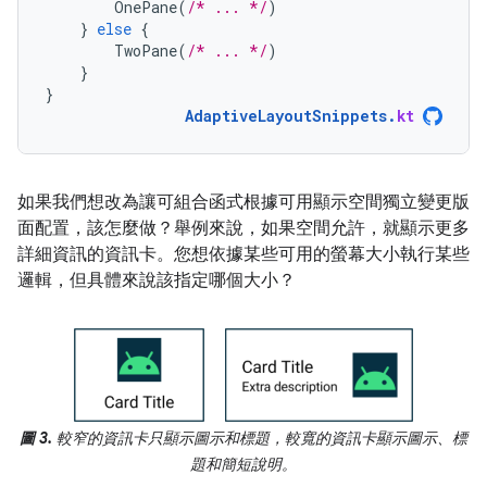
OnePane
(
/* ... */
)
}
else
{
TwoPane
(
/* ... */
)
}
}
AdaptiveLayoutSnippets
.
kt
如果我們想改為讓可組合函式根據可用顯示空間獨立變更版
面配置，該怎麼做？舉例來說，如果空間允許，就顯示更多
詳細資訊的資訊卡。您想依據某些可用的螢幕大小執行某些
邏輯，但具體來說該指定哪個大小？
圖 3.
較窄的資訊卡只顯示圖示和標題，較寬的資訊卡顯示圖示、標
題和簡短說明。