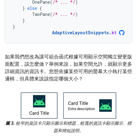
OnePane
(
/* ... */
)
}
else
{
TwoPane
(
/* ... */
)
}
}
AdaptiveLayoutSnippets
.
kt
如果我們想改為讓可組合函式根據可用顯示空間獨立變更版
面配置，該怎麼做？舉例來說，如果空間允許，就顯示更多
詳細資訊的資訊卡。您想依據某些可用的螢幕大小執行某些
邏輯，但具體來說該指定哪個大小？
圖 3.
較窄的資訊卡只顯示圖示和標題，較寬的資訊卡顯示圖示、標
題和簡短說明。