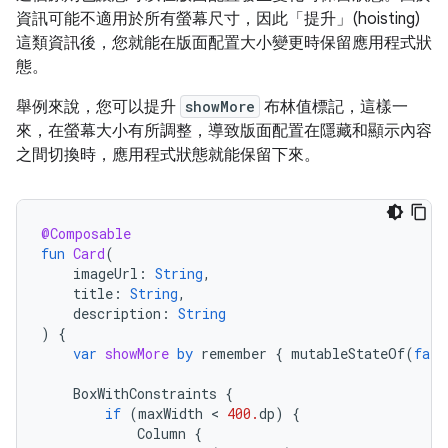
資訊可能不適用於所有螢幕尺寸，因此「提升」(hoisting)
這類資訊後，您就能在版面配置大小變更時保留應用程式狀
態。
舉例來說，您可以提升
showMore
布林值標記，這樣一
來，在螢幕大小有所調整，導致版面配置在隱藏和顯示內容
之間切換時，應用程式狀態就能保留下來。
@Composable
fun
Card
(
imageUrl
:
String
,
title
:
String
,
description
:
String
)
{
var
showMore
by
remember
{
mutableStateOf
(
fals
BoxWithConstraints
{
if
(
maxWidth
 < 
400.
dp
)
{
Column
{