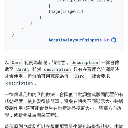
}
Image
(
imageUrl
)
}
}
}
}
AdaptiveLayoutSnippets
.
kt
以
Card
範例為基礎，請注意，
description
一律會傳
遞至
Card
。雖然
description
只有在寬度允許顯示時
才會使用，但無論可用寬度為何，
Card
一律會要求
description
。
一律傳遞足夠內容的做法，會降低自動調整式版面配置的有
狀態程度，使其變得較簡單，避免在切換不同顯示大小時觸
發副作用 (這可能會發生在重新調整視窗大小、螢幕方向改
變，或折疊及展開裝置時)。
這個原則也讓您可以在版面配置發生變化時保留狀態。由於