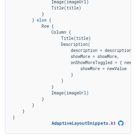
Image
(
imageUrl
)
Title
(
title
)
}
}
else
{
Row
{
Column
{
Title
(
title
)
Description
(
description
=
description
,
showMore
=
showMore
,
onShowMoreToggled
=
{
newV
showMore
=
newValue
}
)
}
Image
(
imageUrl
)
}
}
}
}
AdaptiveLayoutSnippets
.
kt