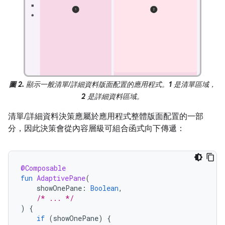
圖 2.
顯示一般清單/詳細資料版面配置的應用程式。
1
是清單區域，
2
是詳細資料區域。
清單/詳細資料決策應屬於應用程式整體版面配置的一部
分，因此決策會從內容層級可組合函式向下傳遞：
@Composable
fun
AdaptivePane
(
showOnePane
:
Boolean
,
/* ... */
)
{
if
(
showOnePane
)
{