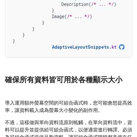
Description
(
/* ... */
)
}
Image
(
/* ... */
)
}
}
}
}
AdaptiveLayoutSnippets
.
kt
確保所有資料皆可用於各種顯示大小
導入運用額外螢幕空間的可組合函式時，您可能會想提高效
率，讓資料載入成為螢幕大小變化的副作用。
不過，這樣做與單向資料流原則牴觸，在單向資料流中，資
料可以提升並提供給可組合函式，以便適當進行轉譯。必須