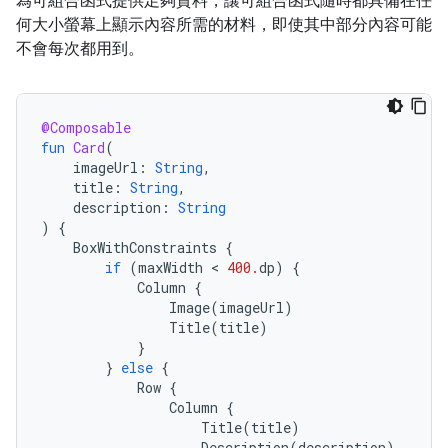
為可組合函式提供足夠資料，讓可組合函式隨時都具備在任
何大小螢幕上顯示內容所需的材料，即使其中部分內容可能
不會每次都用到。
@Composable
fun
Card
(
imageUrl
:
String
,
title
:
String
,
description
:
String
)
{
BoxWithConstraints
{
if
(
maxWidth
 < 
400.
dp
)
{
Column
{
Image
(
imageUrl
)
Title
(
title
)
}
}
else
{
Row
{
Column
{
Title
(
title
)
Description
(
description
)