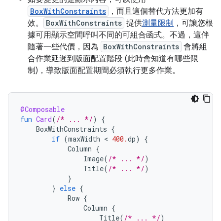
BoxWithConstraints
，而且這個替代方法更加有
效。
BoxWithConstraints
提供
測量限制
，可讓您根
據可用顯示空間呼叫不同的可組合函式。不過，這伴
隨著一些代價，因為
BoxWithConstraints
會將組
合作業延遲到版面配置階段 (此時會知道有哪些限
制)，導致版面配置期間必須執行更多作業。
@Composable
fun
Card
(
/* ... */
)
{
BoxWithConstraints
{
if
(
maxWidth
 < 
400.
dp
)
{
Column
{
Image
(
/* ... */
)
Title
(
/* ... */
)
}
}
else
{
Row
{
Column
{
Title
(
/* ... */
)