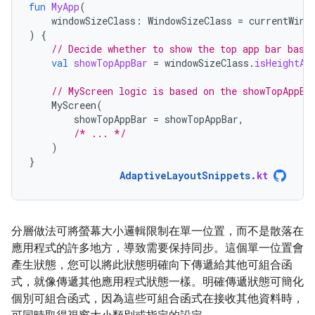
fun
MyApp
(
windowSizeClass
:
WindowSizeClass
=
currentWind
)
{
// Decide whether to show the top app bar base
val
showTopAppBar
=
windowSizeClass
.
isHeightAt
// MyScreen logic is based on the showTopAppBa
MyScreen
(
showTopAppBar
=
showTopAppBar
,
/* ... */
)
}
AdaptiveLayoutSnippets
.
kt
分層做法可將螢幕大小邏輯限制在單一位置，而不是散落在
應用程式的許多地方，導致需要保持同步。這個單一位置會
產生狀態，您可以將此狀態明確向下傳遞給其他可組合函
式，就像傳遞其他應用程式狀態一樣。明確傳遞狀態可簡化
個別可組合函式，因為這些可組合函式在接收其他資料時，