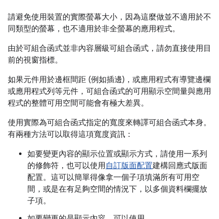
請避免使用裝置的實際螢幕大小，因為這麼做並不適用於不
同類型的螢幕，也不適用於非全螢幕的應用程式。
由於可組合函式並非內容層級可組合函式，請勿直接使用目
前的視窗指標。
如果元件用於邊框間距 (例如插邊)，或應用程式有導覽邊欄
或應用程式列等元件，可組合函式的可用顯示空間量與應用
程式的整體可用空間可能會有極大差異。
使用實際為可組合函式指定的寬度來轉譯可組合函式本身。
有兩種方法可以取得這項寬度資訊：
如要變更內容的顯示位置
或顯示方式
，請使用一系列
的修飾符，也可以使用
自訂版面配置
建構回應式版面
配置。這可以簡單得像拿一個子項填滿所有可用空
間，或是在有足夠空間的情況下，以多個資料欄擺放
子項。
如要變更的是顯示內容
，可以使用