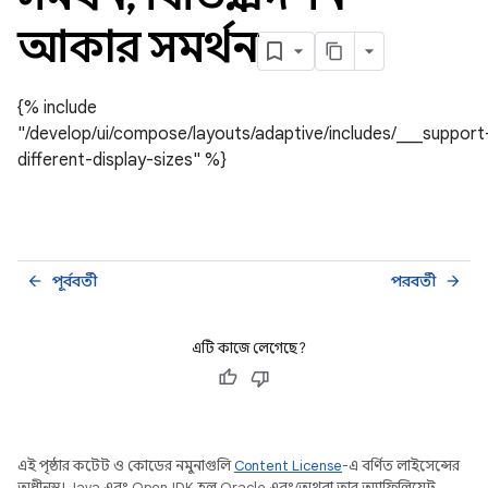
আকার সমর্থন
{% include
"/develop/ui/compose/layouts/adaptive/includes/___support
different-display-sizes" %}
পূর্ববর্তী
পরবর্তী
arrow_back
arrow_forward
এটি কাজে লেগেছে?
এই পৃষ্ঠার কন্টেন্ট ও কোডের নমুনাগুলি
Content License
-এ বর্ণিত লাইসেন্সের
অধীনস্থ। Java এবং OpenJDK হল Oracle এবং/অথবা তার অ্যাফিলিয়েট