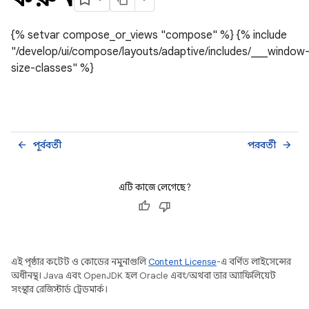
{% setvar compose_or_views "compose" %} {% include
"/develop/ui/compose/layouts/adaptive/includes/___window
size-classes" %}
পূর্ববর্তী
পরবর্তী
arrow_back
arrow_forward
এটি কাজে লেগেছে?
এই পৃষ্ঠার কন্টেন্ট ও কোডের নমুনাগুলি
Content License
-এ বর্ণিত লাইসেন্সের
অধীনস্থ। Java এবং OpenJDK হল Oracle এবং/অথবা তার অ্যাফিলিয়েট
সংস্থার রেজিস্টার্ড ট্রেডমার্ক।