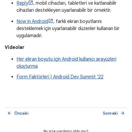
Reply
, mobil cihazları, tabletleri ve katlanabilir
cihazları destekleyen uyarlanabilir bir örnektir.
Now in Android
, farklı ekran boyutlarını
desteklemek için uyarlanabilir düzenler kullanan bir
uygulamadır.
Videolar
Her ekran boyutu için Android kullanıcı arayüzleri
oluşturma
Form Faktörleri | Android Dev Summit '22
Önceki
Sonraki
arrow_back
arrow_forward
Bu size yardımcı oldu mu?