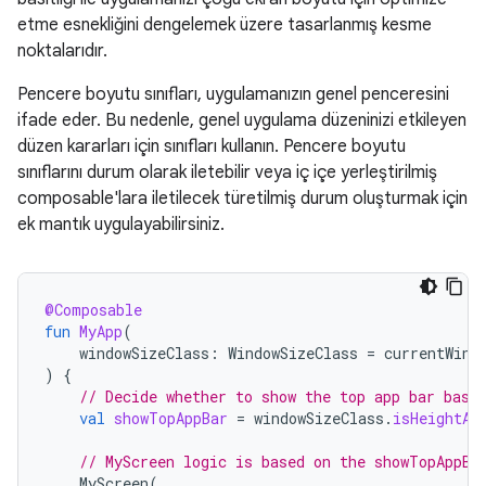
etme esnekliğini dengelemek üzere tasarlanmış kesme
noktalarıdır.
Pencere boyutu sınıfları, uygulamanızın genel penceresini
ifade eder. Bu nedenle, genel uygulama düzeninizi etkileyen
düzen kararları için sınıfları kullanın. Pencere boyutu
sınıflarını durum olarak iletebilir veya iç içe yerleştirilmiş
composable'lara iletilecek türetilmiş durum oluşturmak için
ek mantık uygulayabilirsiniz.
@Composable
fun
MyApp
(
windowSizeClass
:
WindowSizeClass
=
currentWind
)
{
// Decide whether to show the top app bar base
val
showTopAppBar
=
windowSizeClass
.
isHeightAt
// MyScreen logic is based on the showTopAppBa
MyScreen
(