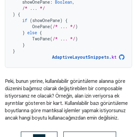
showOnePane
:
Boolean
,
/* ... */
)
{
if
(
showOnePane
)
{
OnePane
(
/* ... */
)
}
else
{
TwoPane
(
/* ... */
)
}
}
AdaptiveLayoutSnippets
.
kt
Peki, bunun yerine, kullanılabilir görüntüleme alanına göre
düzenini bağımsız olarak değiştirebilen bir composable
istiyorsanız ne olacak? Örneğin, alan izin veriyorsa ek
ayrıntılar gösteren bir kart. Kullanılabilir bazı görüntüleme
boyutlarına göre mantıksal işlemler yapmak istiyorsunuz
ancak hangi boyutu kullanacağınızdan emin değilsiniz.