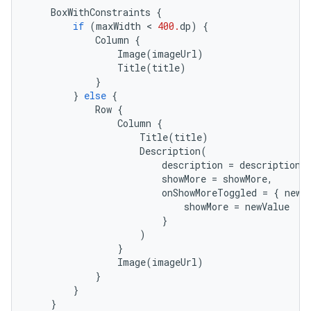
BoxWithConstraints
{
if
(
maxWidth
 < 
400.
dp
)
{
Column
{
Image
(
imageUrl
)
Title
(
title
)
}
}
else
{
Row
{
Column
{
Title
(
title
)
Description
(
description
=
description
,
showMore
=
showMore
,
onShowMoreToggled
=
{
newV
showMore
=
newValue
}
)
}
Image
(
imageUrl
)
}
}
}