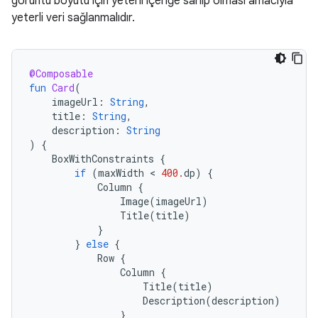
görüntü boyutu için yeterli içeriğe sahip olması amacıyla
yeterli veri sağlanmalıdır.
@Composable
fun
Card
(
imageUrl
:
String
,
title
:
String
,
description
:
String
)
{
BoxWithConstraints
{
if
(
maxWidth
 < 
400.
dp
)
{
Column
{
Image
(
imageUrl
)
Title
(
title
)
}
}
else
{
Row
{
Column
{
Title
(
title
)
Description
(
description
)
}