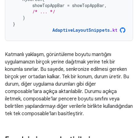
showTopAppBar
=
showTopAppBar
,
/* ... */
)
}
AdaptiveLayoutSnippets
.
kt
Katmanlı yaklaşım, görüntüleme boyutu mantığını
uygulamanızın birçok yerine dağıtmak yerine tek bir
konumla sınırlar. Bu sayede, senkronize edilmesi gereken
birçok yer ortadan kalkar. Tek bir konum, durum üretir. Bu
durum, diğer uygulama durumları gibi diğer
composable'lara açıkça aktarılabilir. Durumu açıkça
iletmek, composable'lar pencere boyutu sınıfını veya
belirtilen yapılandırmayı diğer verilerle birlikte kullandığından
tek tek composable'ları basitleştirir.