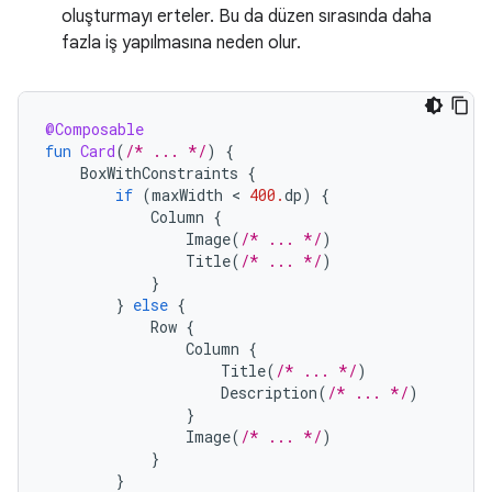
oluşturmayı erteler. Bu da düzen sırasında daha
fazla iş yapılmasına neden olur.
@Composable
fun
Card
(
/* ... */
)
{
BoxWithConstraints
{
if
(
maxWidth
 < 
400.
dp
)
{
Column
{
Image
(
/* ... */
)
Title
(
/* ... */
)
}
}
else
{
Row
{
Column
{
Title
(
/* ... */
)
Description
(
/* ... */
)
}
Image
(
/* ... */
)
}
}