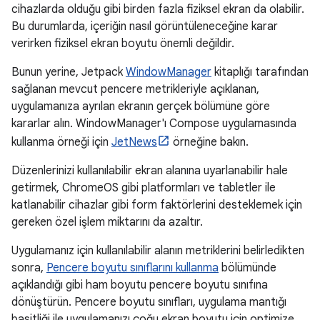
cihazlarda olduğu gibi birden fazla fiziksel ekran da olabilir.
Bu durumlarda, içeriğin nasıl görüntüleneceğine karar
verirken fiziksel ekran boyutu önemli değildir.
Bunun yerine, Jetpack
WindowManager
kitaplığı tarafından
sağlanan mevcut pencere metrikleriyle açıklanan,
uygulamanıza ayrılan ekranın gerçek bölümüne göre
kararlar alın. WindowManager'ı Compose uygulamasında
kullanma örneği için
JetNews
örneğine bakın.
Düzenlerinizi kullanılabilir ekran alanına uyarlanabilir hale
getirmek, ChromeOS gibi platformları ve tabletler ile
katlanabilir cihazlar gibi form faktörlerini desteklemek için
gereken özel işlem miktarını da azaltır.
Uygulamanız için kullanılabilir alanın metriklerini belirledikten
sonra,
Pencere boyutu sınıflarını kullanma
bölümünde
açıklandığı gibi ham boyutu pencere boyutu sınıfına
dönüştürün. Pencere boyutu sınıfları, uygulama mantığı
basitliği ile uygulamanızı çoğu ekran boyutu için optimize