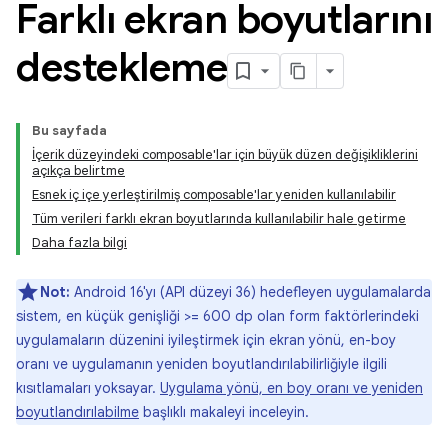
Farklı ekran boyutlarını
destekleme
Bu sayfada
İçerik düzeyindeki composable'lar için büyük düzen değişikliklerini
açıkça belirtme
Esnek iç içe yerleştirilmiş composable'lar yeniden kullanılabilir
Tüm verileri farklı ekran boyutlarında kullanılabilir hale getirme
Daha fazla bilgi
Not:
Android 16'yı (API düzeyi 36) hedefleyen uygulamalarda
sistem, en küçük genişliği >= 600 dp olan form faktörlerindeki
uygulamaların düzenini iyileştirmek için ekran yönü, en-boy
oranı ve uygulamanın yeniden boyutlandırılabilirliğiyle ilgili
kısıtlamaları yoksayar.
Uygulama yönü, en boy oranı ve yeniden
boyutlandırılabilme
başlıklı makaleyi inceleyin.