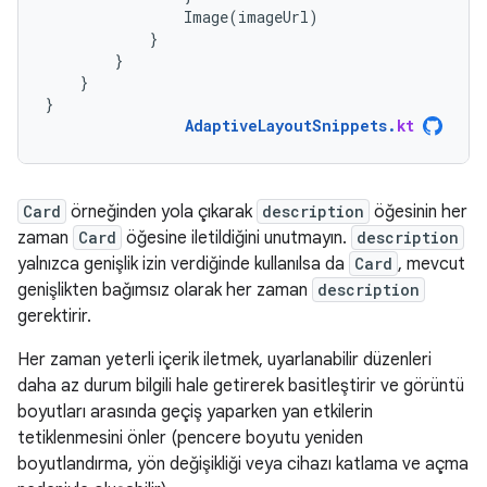
Image
(
imageUrl
)
}
}
}
}
AdaptiveLayoutSnippets
.
kt
Card
örneğinden yola çıkarak
description
öğesinin her
zaman
Card
öğesine iletildiğini unutmayın.
description
yalnızca genişlik izin verdiğinde kullanılsa da
Card
, mevcut
genişlikten bağımsız olarak her zaman
description
gerektirir.
Her zaman yeterli içerik iletmek, uyarlanabilir düzenleri
daha az durum bilgili hale getirerek basitleştirir ve görüntü
boyutları arasında geçiş yaparken yan etkilerin
tetiklenmesini önler (pencere boyutu yeniden
boyutlandırma, yön değişikliği veya cihazı katlama ve açma