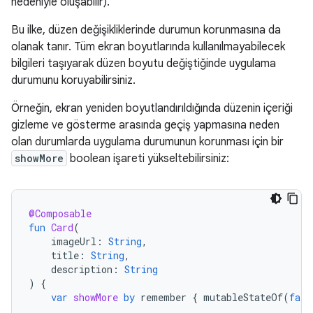
nedeniyle oluşabilir).
Bu ilke, düzen değişikliklerinde durumun korunmasına da
olanak tanır. Tüm ekran boyutlarında kullanılmayabilecek
bilgileri taşıyarak düzen boyutu değiştiğinde uygulama
durumunu koruyabilirsiniz.
Örneğin, ekran yeniden boyutlandırıldığında düzenin içeriği
gizleme ve gösterme arasında geçiş yapmasına neden
olan durumlarda uygulama durumunun korunması için bir
showMore
boolean işareti yükseltebilirsiniz:
@Composable
fun
Card
(
imageUrl
:
String
,
title
:
String
,
description
:
String
)
{
var
showMore
by
remember
{
mutableStateOf
(
fals