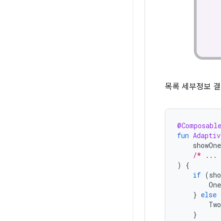
목록 세부정보 결
@Composabl
fun
Adaptiv
showOn
/* ...
)
{
if
(
sh
One
}
else
Two
}