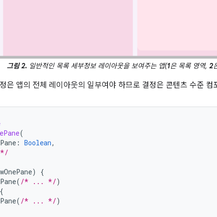
그림 2.
일반적인 목록 세부정보 레이아웃을 보여주는 앱(
1
은 목록 영역,
2
정은 앱의 전체 레이아웃의 일부여야 하므로 결정은 콘텐츠 수준 
e
ePane
(
ePane
:
Boolean
,
 */
owOnePane
)
{
Pane
(
/* ... */
)
{
Pane
(
/* ... */
)