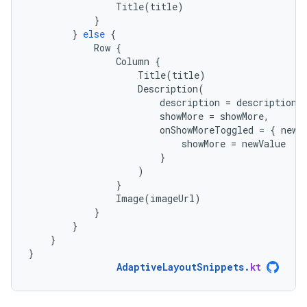
Title
(
title
)
}
}
else
{
Row
{
Column
{
Title
(
title
)
Description
(
description
=
description
,
showMore
=
showMore
,
onShowMoreToggled
=
{
newV
showMore
=
newValue
}
)
}
Image
(
imageUrl
)
}
}
}
}
AdaptiveLayoutSnippets
.
kt