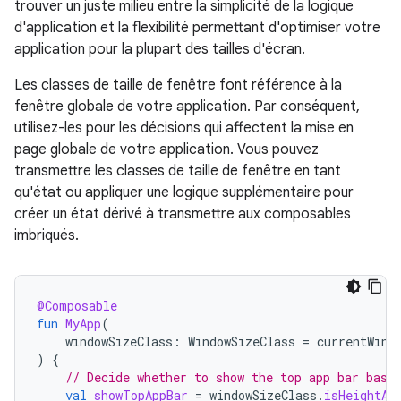
trouver un juste milieu entre la simplicité de la logique
d'application et la flexibilité permettant d'optimiser votre
application pour la plupart des tailles d'écran.
Les classes de taille de fenêtre font référence à la
fenêtre globale de votre application. Par conséquent,
utilisez-les pour les décisions qui affectent la mise en
page globale de votre application. Vous pouvez
transmettre les classes de taille de fenêtre en tant
qu'état ou appliquer une logique supplémentaire pour
créer un état dérivé à transmettre aux composables
imbriqués.
@Composable
fun
MyApp
(
windowSizeClass
:
WindowSizeClass
=
currentWind
)
{
// Decide whether to show the top app bar base
val
showTopAppBar
=
windowSizeClass
.
isHeightAt