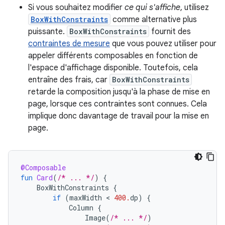
Si vous souhaitez modifier
ce qui s'affiche
, utilisez
BoxWithConstraints
comme alternative plus
puissante.
BoxWithConstraints
fournit des
contraintes de mesure
que vous pouvez utiliser pour
appeler différents composables en fonction de
l'espace d'affichage disponible. Toutefois, cela
entraîne des frais, car
BoxWithConstraints
retarde la composition jusqu'à la phase de mise en
page, lorsque ces contraintes sont connues. Cela
implique donc davantage de travail pour la mise en
page.
@Composable
fun
Card
(
/* ... */
)
{
BoxWithConstraints
{
if
(
maxWidth
 < 
400.
dp
)
{
Column
{
Image
(
/* ... */
)