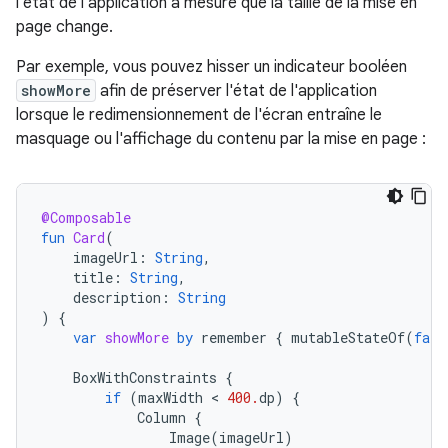
l'état de l'application à mesure que la taille de la mise en
page change.
Par exemple, vous pouvez hisser un indicateur booléen
showMore
afin de préserver l'état de l'application
lorsque le redimensionnement de l'écran entraîne le
masquage ou l'affichage du contenu par la mise en page :
@Composable
fun
Card
(
imageUrl
:
String
,
title
:
String
,
description
:
String
)
{
var
showMore
by
remember
{
mutableStateOf
(
fals
BoxWithConstraints
{
if
(
maxWidth
 < 
400.
dp
)
{
Column
{
Image
(
imageUrl
)