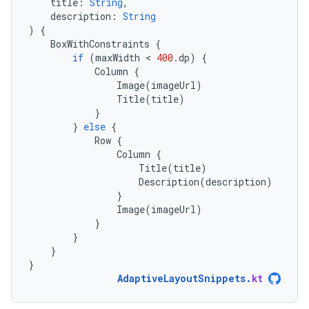
title
:
String
,
description
:
String
)
{
BoxWithConstraints
{
if
(
maxWidth
 < 
400.
dp
)
{
Column
{
Image
(
imageUrl
)
Title
(
title
)
}
}
else
{
Row
{
Column
{
Title
(
title
)
Description
(
description
)
}
Image
(
imageUrl
)
}
}
}
}
AdaptiveLayoutSnippets
.
kt