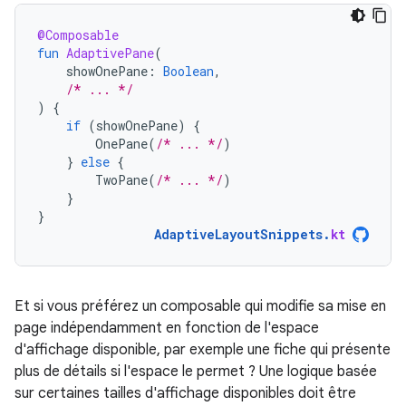
@Composable
fun
AdaptivePane
(
showOnePane
:
Boolean
,
/* ... */
)
{
if
(
showOnePane
)
{
OnePane
(
/* ... */
)
}
else
{
TwoPane
(
/* ... */
)
}
}
AdaptiveLayoutSnippets
.
kt
Et si vous préférez un composable qui modifie sa mise en
page indépendamment en fonction de l'espace
d'affichage disponible, par exemple une fiche qui présente
plus de détails si l'espace le permet ? Une logique basée
sur certaines tailles d'affichage disponibles doit être