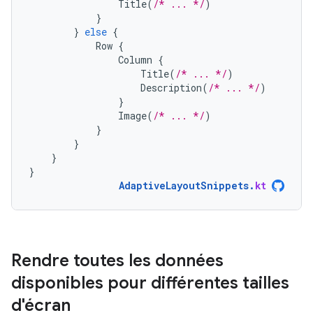
Title
(
/* ... */
)
}
}
else
{
Row
{
Column
{
Title
(
/* ... */
)
Description
(
/* ... */
)
}
Image
(
/* ... */
)
}
}
}
}
AdaptiveLayoutSnippets
.
kt
Rendre toutes les données
disponibles pour différentes tailles
d'écran