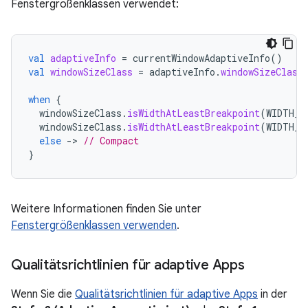
Fenstergrößenklassen verwendet:
val
adaptiveInfo
=
currentWindowAdaptiveInfo
()
val
windowSizeClass
=
adaptiveInfo
.
windowSizeClass
when
{
windowSizeClass
.
isWidthAtLeastBreakpoint
(
WIDTH_D
windowSizeClass
.
isWidthAtLeastBreakpoint
(
WIDTH_D
else
-
>
// Compact
}
Weitere Informationen finden Sie unter
Fenstergrößenklassen verwenden
.
Qualitätsrichtlinien für adaptive Apps
Wenn Sie die
Qualitätsrichtlinien für adaptive Apps
in der