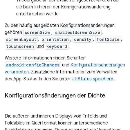
Wiedergabe an der Stelle fortgesetzt wird, an der
sie beim Initiieren der Konfigurationsänderung
unterbrochen wurde
Zu den häufig ausgelösten Konfigurationsänderungen
gehören
screenSize
,
smallestScreenSize
,
screenLayout
,
orientation
,
density
,
fontScale
,
touchscreen
und
keyboard
.
Weitere Informationen finden Sie unter
android:configChanges
und
Konfigurationsänderungen
verarbeiten
. Zusätzliche Informationen zum Verwalten
des App-Status finden Sie unter
UI-Status speichern
.
Konfigurationsänderungen der Dichte
Die äußeren und inneren Displays von Trifolds und
Foldables im Querformat können unterschiedliche