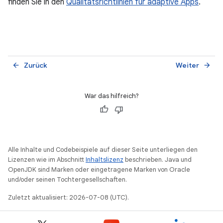
finden Sie in den
Qualitätsrichtlinien für adaptive Apps
.
Zurück
Weiter
arrow_back
arrow_forward
War das hilfreich?
Alle Inhalte und Codebeispiele auf dieser Seite unterliegen den
Lizenzen wie im Abschnitt
Inhaltslizenz
beschrieben. Java und
OpenJDK sind Marken oder eingetragene Marken von Oracle
und/oder seinen Tochtergesellschaften.
Zuletzt aktualisiert: 2026-07-08 (UTC).