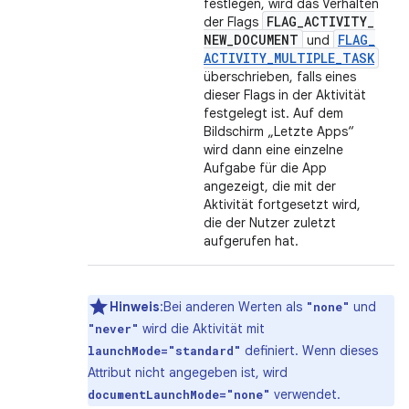
festlegen, wird das Verhalten
FLAG
_
ACTIVITY
_
der Flags
NEW
_
DOCUMENT
FLAG
_
und
ACTIVITY
_
MULTIPLE
_
TASK
überschrieben, falls eines
dieser Flags in der Aktivität
festgelegt ist. Auf dem
Bildschirm „Letzte Apps“
wird dann eine einzelne
Aufgabe für die App
angezeigt, die mit der
Aktivität fortgesetzt wird,
die der Nutzer zuletzt
aufgerufen hat.
Hinweis
:Bei anderen Werten als
und
"none"
wird die Aktivität mit
"never"
definiert. Wenn dieses
launchMode="standard"
Attribut nicht angegeben ist, wird
verwendet.
documentLaunchMode="none"