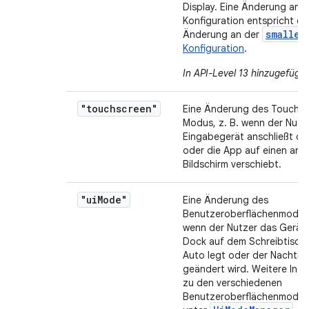
Display. Eine Änderung an d
Konfiguration entspricht ei
smalles
Änderung an der
Konfiguration
.
In API-Level 13 hinzugefügt
.
"touchscreen"
Eine Änderung des Touchsc
Modus, z. B. wenn der Nutze
Eingabegerät anschließt od
oder die App auf einen and
Bildschirm verschiebt.
"ui
Mode"
Eine Änderung des
Benutzeroberflächenmodus,
wenn der Nutzer das Gerät i
Dock auf dem Schreibtisch 
Auto legt oder der Nachtm
geändert wird. Weitere Inf
zu den verschiedenen
Benutzeroberflächenmodi f