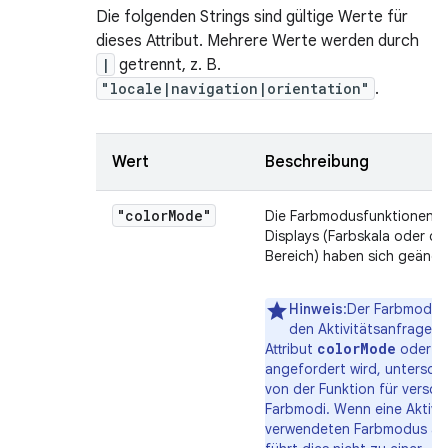
Die folgenden Strings sind gültige Werte für
dieses Attribut. Mehrere Werte werden durch
|
getrennt, z. B.
"locale|navigation|orientation"
.
Wert
Beschreibung
"color
Mode"
Die Farbmodusfunktionen d
Displays (Farbskala oder d
Bereich) haben sich geände
Hinweis
:Der Farbmodus,
den Aktivitätsanfragen 
colorMode
Attribut
oder zu
angefordert wird, untersche
von der Funktion für versc
Farbmodi. Wenn eine Aktivi
verwendeten Farbmodus än