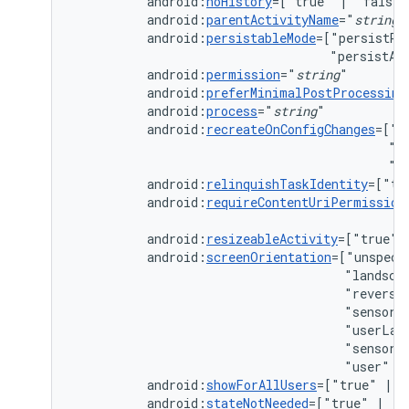
android:
noHistory
=["true"
|
"false"
android:
parentActivityName
="
string
"
android:
persistableMode
=["persistRo
"persistAc
android:
permission
="
string
android:
preferMinimalPostProcessing
android:
process
="
string
android:
recreateOnConfigChanges
=["c
"k
"n
android:
relinquishTaskIdentity
=["tr
android:
requireContentUriPermission
android:
resizeableActivity
=["true"
android:
screenOrientation
=["unspeci
"landsca
"reverse
"sensorL
"userLan
"sensor"
"user"
|
android:
showForAllUsers
=["true"
|
android:
stateNotNeeded
=["true"
|