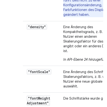
führt dies nicht zu einer
Konfigurationsänderung, da
Farbfunktionen des Displays
geändert haben.
"density"
Eine Änderung des
Kompaktheitsgrads, z. B. w
Nutzer einen anderen
Skalierungsfaktor für das D
angibt oder ein anderes Dis
ist.
In API-Ebene 24 hinzugefügt
"font
Scale"
Eine Änderung des Schriftar
Skalierungsfaktors, z. B. w
Nutzer eine neue globale Sc
auswählt.
"font
Weight
Die Schriftstärke wurde geä
Adjustment"