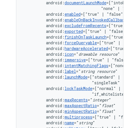
android:
documentLaunchMode
=["intoEx
"none"
|
android:
enabled
=["true"
|
android:
enableOnBackInvokedCallback
android:
excludeFromRecents
=["true"
android:
exported
=["true"
|
android:
finishOnTaskLaunch
=["true"
android:
forceQueryable
=["true"
|
android:
hardwareAccelerated
=["true"
android:
icon
="
drawable
resource
android:
immersive
=["true"
|
android:
intentMatchingFlags
=["none"
android:
label
="
string
resource
android:
launchMode
=["standard"
|
"s
"singleTask"
|
android:
lockTaskMode
=["normal"
|
"n
"if_whitelisted
android:
maxRecents
="
integer
android:
maxAspectRatio
="
float
android:
minAspectRatio
="
float
android:
multiprocess
=["true"
|
android:
name
="
string