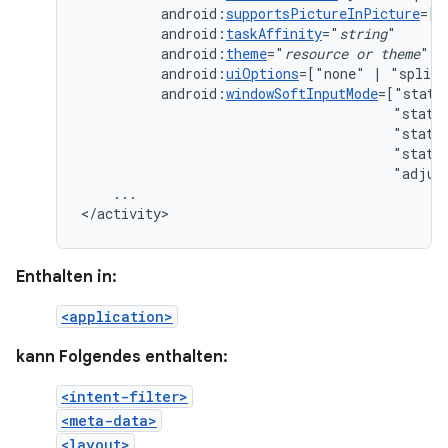
android:
supportsPictureInPicture
=["
android:
taskAffinity
="
string
android:
theme
="
resource
or
theme
android:
uiOptions
=["none"
|
android:
windowSoftInputMode
"state
"state
"state
"adjus
...

</activity>
Enthalten in:
<application>
kann Folgendes enthalten:
<intent-filter>
<meta-data>
<layout>