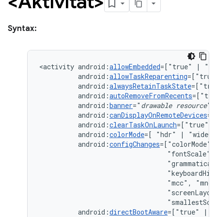
<Aktivität>
Syntax:
<activity
android:
allowEmbedded
=["true"
|
android:
allowTaskReparenting
=["true
android:
alwaysRetainTaskState
=["tru
android:
autoRemoveFromRecents
=["tru
android:
banner
="
drawable
resource
android:
canDisplayOnRemoteDevices
=[
android:
clearTaskOnLaunch
=["true"
|
android:
colorMode
=[
"hdr"
|
android:
configChanges
=["colorMode",
"fontScale",
"grammatical
"keyboardHid
"mcc",
"mnc"
"screenLayou
"smallestScr
android:
directBootAware
=["true"
|