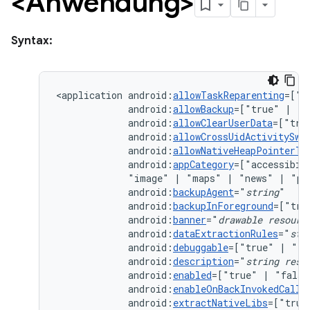
<Anwendung>
Syntax:
<application
android:
allowTaskReparenting
=["t
android:
allowBackup
=["true"
|
android:
allowClearUserData
=["tru
android:
allowCrossUidActivitySwi
android:
allowNativeHeapPointerTa
android:
appCategory
=["accessibil
"image"
|
"maps"
|
"news"
|
"pr
android:
backupAgent
="
string
android:
backupInForeground
=["tru
android:
banner
="
drawable
resourc
android:
dataExtractionRules
="
str
android:
debuggable
=["true"
|
android:
description
="
string
reso
android:
enabled
=["true"
|
android:
enableOnBackInvokedCallb
android:
extractNativeLibs
=["true