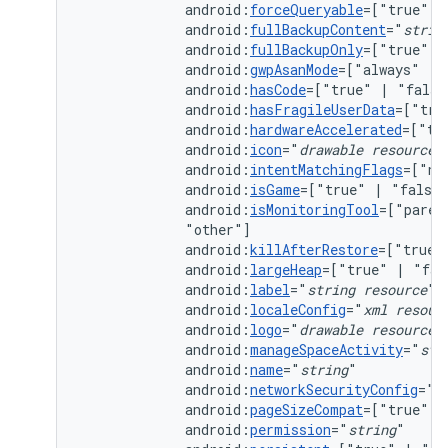
android:
forceQueryable
=["true"
|
android:
fullBackupContent
="
strin
android:
fullBackupOnly
=["true"
|
android:
gwpAsanMode
=["always"
|
android:
hasCode
=["true"
|
android:
hasFragileUserData
=["tru
android:
hardwareAccelerated
=["tr
android:
icon
="
drawable
resource
android:
intentMatchingFlags
=["no
android:
isGame
=["true"
|
android:
isMonitoringTool
=["paren
android:
killAfterRestore
=["true"
android:
largeHeap
=["true"
|
android:
label
="
string
resource
android:
localeConfig
="
xml
resour
android:
logo
="
drawable
resource
android:
manageSpaceActivity
="
str
android:
name
="
string
android:
networkSecurityConfig
="
x
android:
pageSizeCompat
=["true"
|
android:
permission
="
string