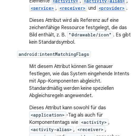
Elemente
<activity>
,
<activity-alias>
,
<service>
,
<receiver>
und
<provider>
.
Dieses Attribut wird als Referenz auf eine
zeichenfähige Ressource festgelegt, die das
Bild enthält, z. B.
"@drawable/icon"
. Es gibt
kein Standardsymbol.
android:intentMatchingFlags
Mit diesem Attribut können Sie genauer
festlegen, wie das System eingehende Intents
mit App-Komponenten abgleicht.
Standardmäßig werden keine speziellen
Abgleichsregeln angewendet.
Dieses Attribut kann sowohl für das
<application>
-Tag als auch für
Komponententags wie
<activity>
,
<activity-alias>
,
<receiver>
,