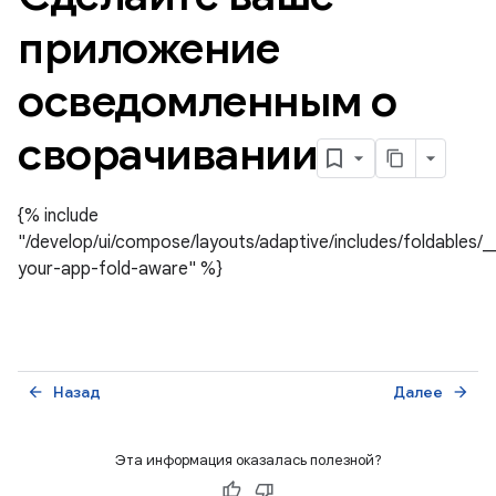
приложение
осведомленным о
сворачивании
{% include
"/develop/ui/compose/layouts/adaptive/includes/foldables/
your-app-fold-aware" %}
Назад
Далее
arrow_back
arrow_forward
Эта информация оказалась полезной?