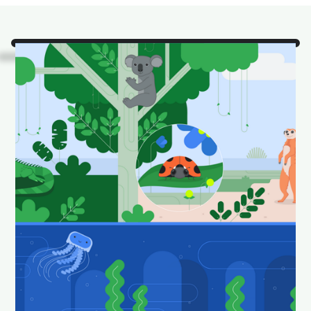
Смотреть!
Это одни из
наших любимых
животных Android
Studio в их
естественной среде
обитания.
Загрузите и установите в качестве обоев,
чтобы ваш рабочий стол выглядел весело и
свежо.