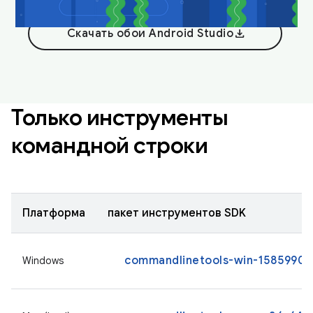
download
Скачать обои Android Studio
Только инструменты
командной строки
Платформа
пакет инструментов SDK
commandlinetools-win-15859902_
Windows