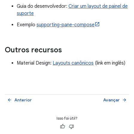
Guia do desenvolvedor:
Criar um layout de painel de
suporte
Exemplo
supporting-pane-compose
Outros recursos
Material Design:
Layouts canônicos
(link em inglês)
Anterior
Avançar
arrow_back
arrow_forward
Isso foi útil?