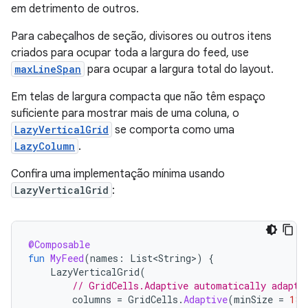
em detrimento de outros.
Para cabeçalhos de seção, divisores ou outros itens
criados para ocupar toda a largura do feed, use
maxLineSpan
para ocupar a largura total do layout.
Em telas de largura compacta que não têm espaço
suficiente para mostrar mais de uma coluna, o
LazyVerticalGrid
se comporta como uma
LazyColumn
.
Confira uma implementação mínima usando
LazyVerticalGrid
:
@Composable
fun
MyFeed
(
names
:
List<String>
)
{
LazyVerticalGrid
(
// GridCells.Adaptive automatically adapts
columns
=
GridCells
.
Adaptive
(
minSize
=
180