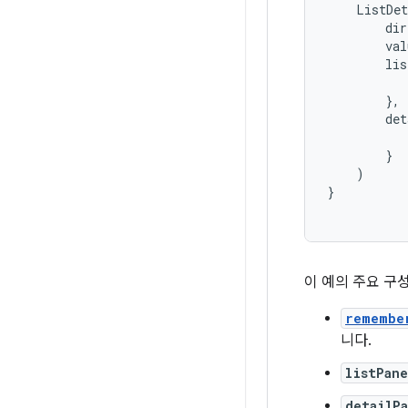
ListDet
dir
val
lis
},
det
}
)
}
이 예의 주요 구
remembe
니다.
listPane
detailP