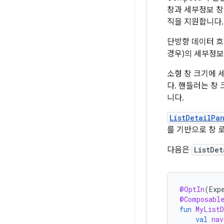
창과 세부정보 창
직을 지원합니다.
단방향 데이터 
경우)의 세부정보
소형 창 크기에 
다. 핸들러는 창
니다.
ListDetailPa
를 기반으로 창 
다음은
ListDe
@OptIn
(
Exp
@Composabl
fun
MyListD
val
nav