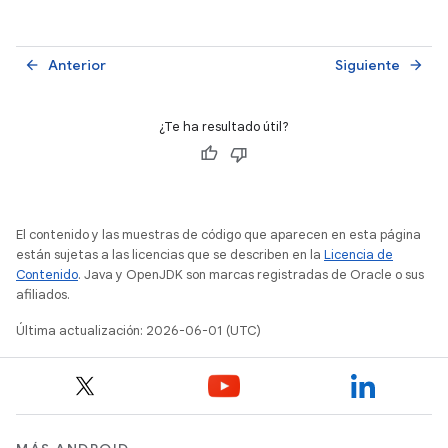
Anterior
Siguiente
arrow_back
arrow_forward
¿Te ha resultado útil?
El contenido y las muestras de código que aparecen en esta página
están sujetas a las licencias que se describen en la
Licencia de
Contenido
. Java y OpenJDK son marcas registradas de Oracle o sus
afiliados.
Última actualización: 2026-06-01 (UTC)