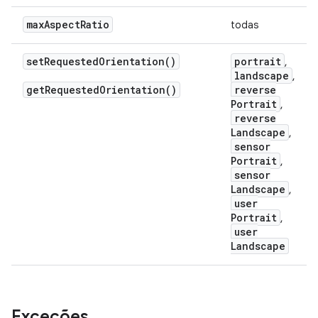
max
Aspect
Ratio
todas
set
Requested
Orientation(
)
portrait
,
landscape
,
get
Requested
Orientation(
)
reverse
Portrait
,
reverse
Landscape
,
sensor
Portrait
,
sensor
Landscape
,
user
Portrait
,
user
Landscape
Exceções