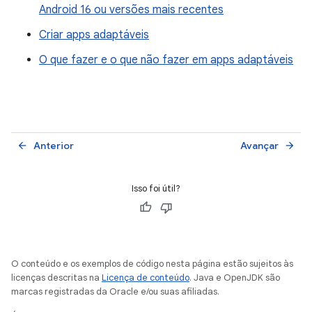
Android 16 ou versões mais recentes
Criar apps adaptáveis
O que fazer e o que não fazer em apps adaptáveis
Anterior
Avançar
arrow_back
arrow_forward
Isso foi útil?
O conteúdo e os exemplos de código nesta página estão sujeitos às
licenças descritas na
Licença de conteúdo
. Java e OpenJDK são
marcas registradas da Oracle e/ou suas afiliadas.