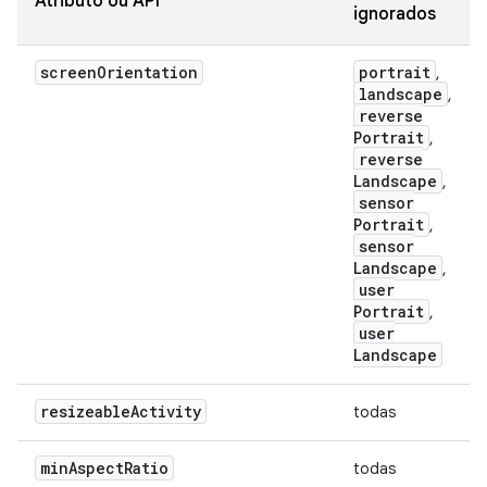
Atributo ou API
ignorados
screen
Orientation
portrait
,
landscape
,
reverse
Portrait
,
reverse
Landscape
,
sensor
Portrait
,
sensor
Landscape
,
user
Portrait
,
user
Landscape
resizeable
Activity
todas
min
Aspect
Ratio
todas